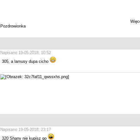
Więce
Pozdrowionka
Napisano 19-05-2018, 10:52
305, a lamusy dupa cicho
Napisano 19-05-2018, 23:17
320 Shany nie kupisz go