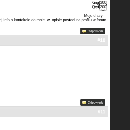
King[300]
Qryi[200]
^^^^^
Moje chary
j info o kontakcie do mnie w opisie postaci na profilu w forum.
Odpowiedz
#10
Odpowiedz
#11