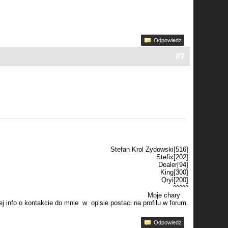
Odpowiedz
#7
Stefan Krol Zydowski[516]
Stefix[202]
Dealer[94]
King[300]
Qryi[200]
^^^^^
Moje chary
j info o kontakcie do mnie w opisie postaci na profilu w forum.
Odpowiedz