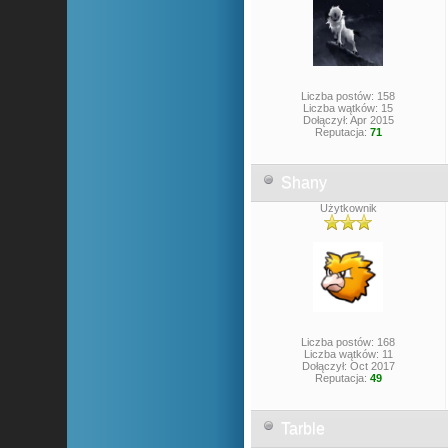
Liczba postów: 158
Liczba wątków: 15
Dołączył: Apr 2015
Reputacja:
71
Shany
Użytkownik
Liczba postów: 168
Liczba wątków: 11
Dołączył: Oct 2017
Reputacja:
49
Tarble