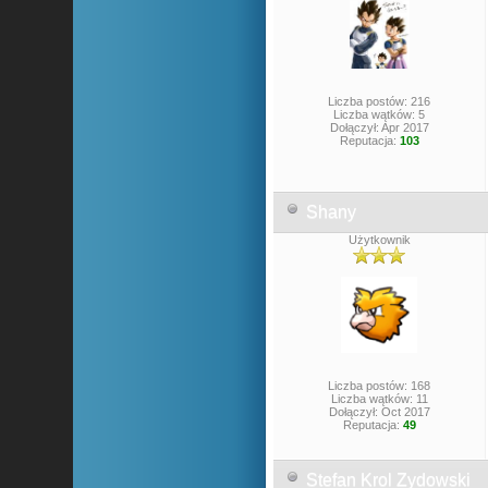
Liczba postów: 216
Liczba wątków: 5
Dołączył: Apr 2017
Reputacja:
103
Shany
Użytkownik
Liczba postów: 168
Liczba wątków: 11
Dołączył: Oct 2017
Reputacja:
49
Stefan Krol Zydowski