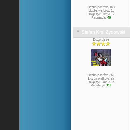
Liczba postów: 168
Liczba wątków: 11
Dołączył: Oct 2017
Reputacja:
49
Stefan Krol Zydowski
Dużo pisze
Liczba postów: 351
Liczba wątków: 25
Dołączył: Oct 2014
Reputacja:
118