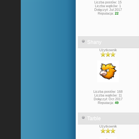
Liczba postów: 15
Liczba wątków: 1
Dołączył: Jul 2017
Reputacja:
22
Shany
Użytkownik
Liczba postów: 168
Liczba wątków: 11
Dołączył: Oct 2017
Reputacja:
49
Tarble
Użytkownik