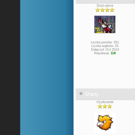
Dużo pisze
Liczba postów: 351
Liczba wątków: 25
Dołączył: Oct 2014
Reputacja:
118
Shany
Użytkownik