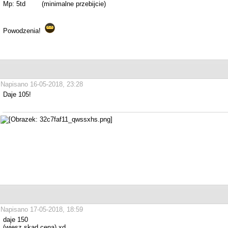
Mp: 5td (minimalne przebijcie)
Powodzenia!
Napisano 16-05-2018, 23:28
Daje 105!
Napisano 17-05-2018, 18:59
daje 150
(wiesz skad cena) xd