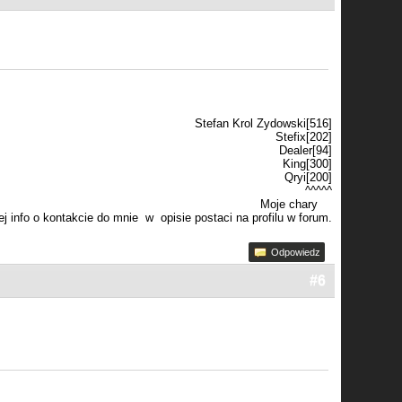
Stefan Krol Zydowski[516]
Stefix[202]
Dealer[94]
King[300]
Qryi[200]
^^^^^
Moje chary
j info o kontakcie do mnie w opisie postaci na profilu w forum.
Odpowiedz
#6