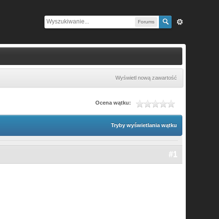
Forums
Wyświetl nową zawartość
Ocena wątku:
Tryby wyświetlania wątku
#1