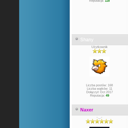
Reputacja:
118
Shany
Użytkownik
Liczba postów: 168
Liczba wątków: 11
Dołączył: Oct 2017
Reputacja:
49
Naxer
-._.-