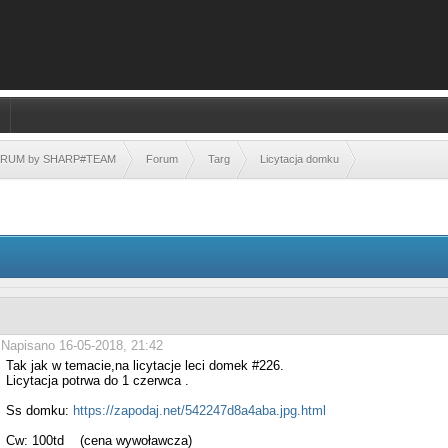
FORUM by SHARP#TEAM
Forum
Targ
Licytacja domku
Napisano 16-05-2018, 21:42
Tak jak w temacie,na licytacje leci domek #226.
Licytacja potrwa do
1 czerwca .
Ss domku:
https://zapodaj.net/542247d8a4aba.jpg.html
Cw: 100td (cena wywoławcza)