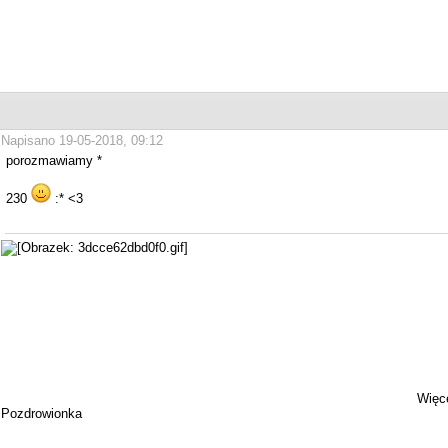
Napisano 19-05-2018, 09:12
porozmawiamy *
230
:* <3
Więce
Pozdrowionka