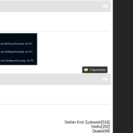
#8
Odpowiedz
#9
Stefan Krol Zydowski[516]
Stefix[202]
Dealer[94]