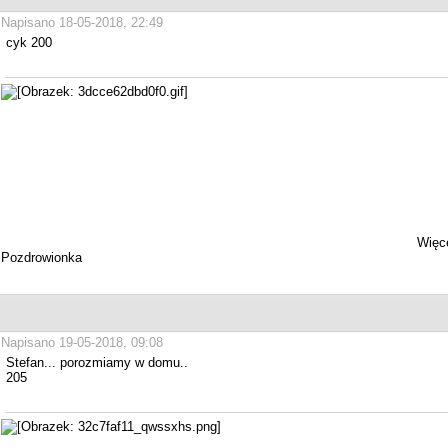
Napisano 18-05-2018, 22:49
cyk 200
Więce
Pozdrowionka
Napisano 19-05-2018, 09:08
Stefan... porozmiamy w domu..
205