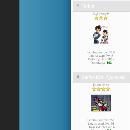
Tarble
Użytkownik
Liczba postów: 216
Liczba wątków: 5
Dołączył: Apr 2017
Reputacja:
103
Stefan Krol Zydowski
Dużo pisze
Liczba postów: 351
Liczba wątków: 25
Dołączył: Oct 2014