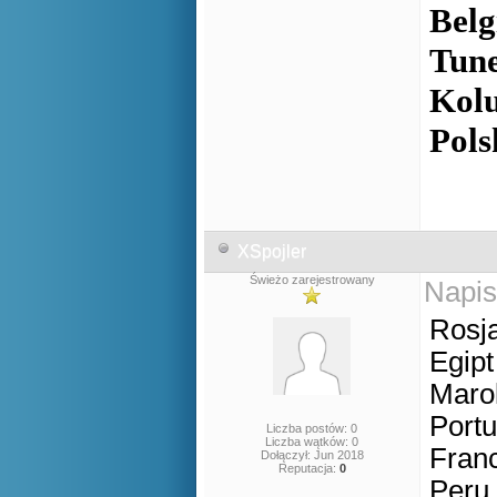
Belg
Tune
Kolu
Pols
XSpojler
Świeżo zarejestrowany
Napis
Rosja
Egipt
Marok
Portu
Liczba postów: 0
Liczba wątków: 0
Franc
Dołączył: Jun 2018
Reputacja:
0
Peru 