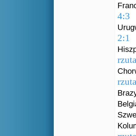
Franc
4:3
Urugw
2:1
Hiszp
rzut
Chorw
rzut
Brazy
Belgi
Szwec
Kolum