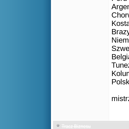
Argen
Chorw
Kosta
Brazy
Niem
Szwe
Belg
Tunez
Kolum
Polsk
mistr
Tracz Biznesu