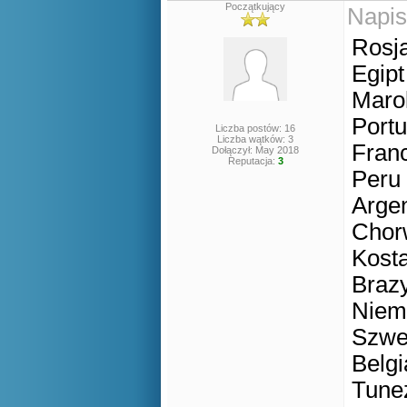
Początkujący
Napis
Rosja
Egipt
Marok
Portu
Liczba postów: 16
Liczba wątków: 3
Franc
Dołączył: May 2018
Reputacja:
3
Peru 
Argen
Chorw
Kosta
Brazy
Niem
Szwe
Belgi
Tunez