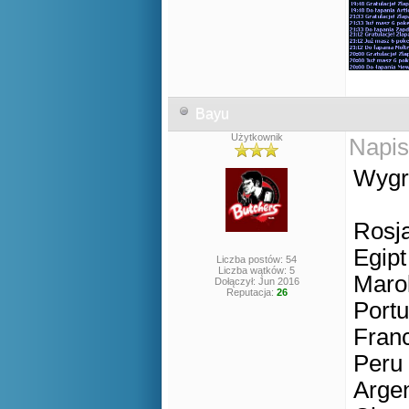
Bayu
Użytkownik
Napis
Wygr
Ros
Eg
Liczba postów: 54
Liczba wątków: 5
M
Dołączył: Jun 2016
Reputacja:
26
Por
Fr
P
Ar