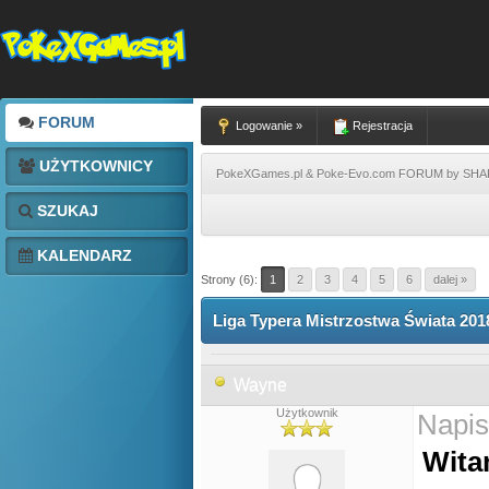
FORUM
Logowanie »
Rejestracja
UŻYTKOWNICY
PokeXGames.pl & Poke-Evo.com FORUM by SH
SZUKAJ
KALENDARZ
Strony (6):
1
2
3
4
5
6
dalej »
Liga Typera Mistrzostwa Świata 201
Wayne
Użytkownik
Napis
Wita