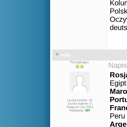
Kolum
Polsk
Oczy
deut
ada6
Początkujący
Napis
Rosj
Egipt
Mar
Port
Liczba postów: 16
Liczba wątków: 0
Fran
Dołączył: Jun 2014
Reputacja:
107
Peru
Arge