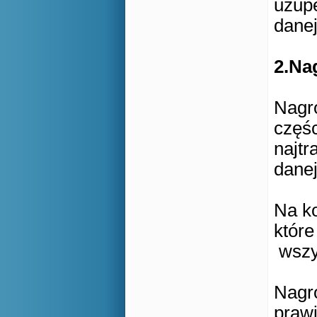
uzup
danej
2.Na
Nagr
częśc
najt
danej
Na ko
które
wszy
Nagr
praw