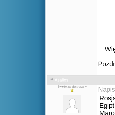
Wię
Pozd
Asalios
Świeżo zarejestrowany
Napis
Rosja
Egipt
Marok