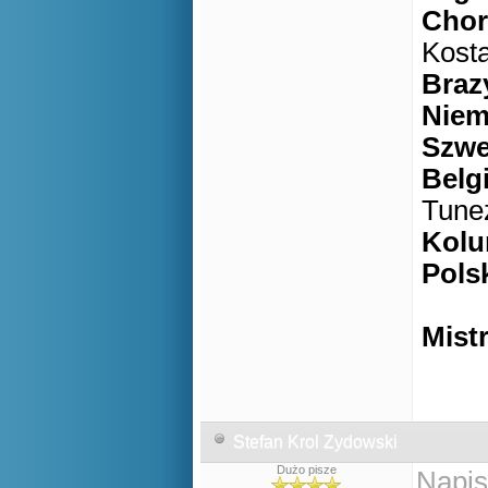
Chor
Kost
Braz
Niem
Szwe
Belg
Tune
Kolu
Pols
Mist
Stefan Krol Zydowski
Dużo pisze
Napis