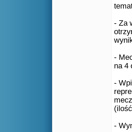
tema
- Za 
otrz
wynik
- Mec
na 4 
- Wp
repr
meczu
(iloś
- Wy