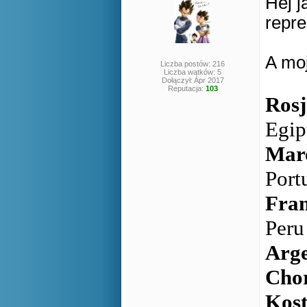
Hej j
repr
A moj
Liczba postów: 216
Liczba wątków: 5
Dołączył: Apr 2017
Reputacja:
103
Rosj
Egip
Mar
Port
Fran
Peru
Arg
Cho
Kost