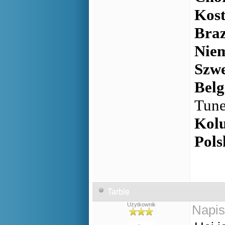
Ko
Braz
Nie
Szwe
Belg
Tune
Kol
Po
Tarble
Użytkownik
Napis