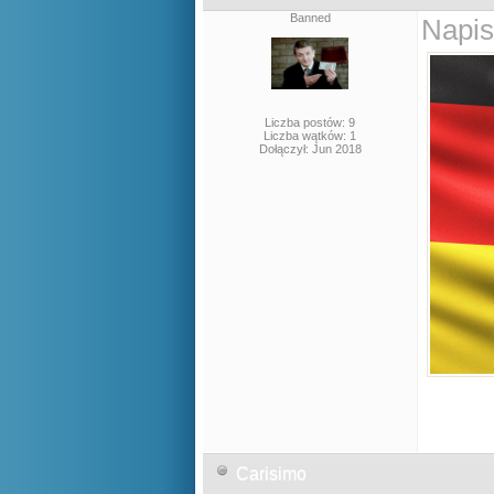
Banned
Napis
Liczba postów: 9
Liczba wątków: 1
Dołączył: Jun 2018
Carisimo