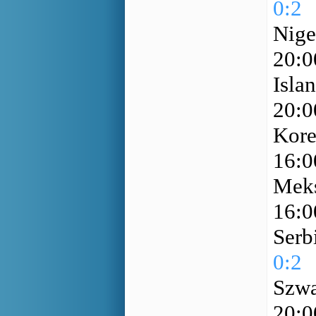
0:2
Nige
20:
Isla
20:
Kore
16:
Meks
16:
Serb
0:2
Szwa
20:0