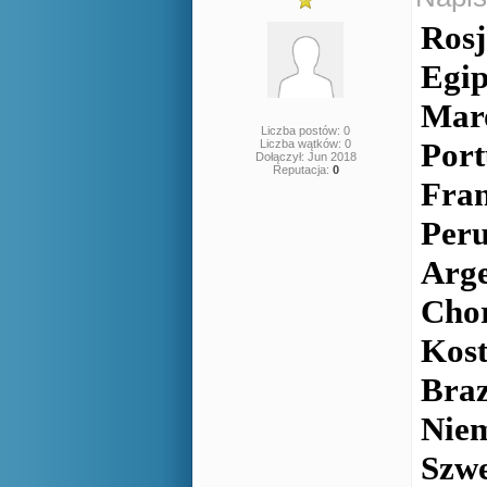
Rosj
Egip
Maro
Liczba postów: 0
Port
Liczba wątków: 0
Dołączył: Jun 2018
Reputacja:
0
Fran
Peru
Arge
Chor
Kost
Braz
Niem
Szwe