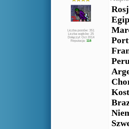
Rosj
Egip
Maro
Liczba postów: 351
Liczba wątków: 25
Port
Dołączył: Oct 2014
Reputacja:
118
Fran
Peru
Arge
Chor
Kost
Braz
Niem
Szwe