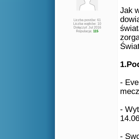
Jak w
dowia
Liczba postów: 61
Liczba wątków: 10
świat
Dołączył: Jul 2016
Reputacja:
115
zorga
Świa
1.Po
- Eve
mecz
- Wy
14.06
- Swo