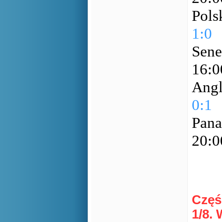
Pols
1:0
Sene
16:
Angl
0:1
Pana
20:
Częś
1/8.