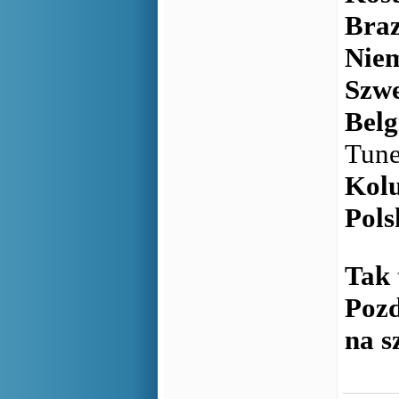
Braz
Nie
Szwe
Belg
Tune
Kol
Pols
Tak 
Pozd
na s