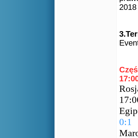
201
3.Te
Event
Częś
17:00
Rosj
17:
Egip
0:1
Maro