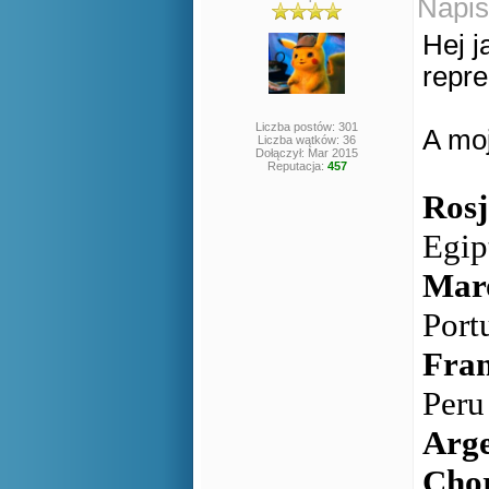
Napis
Hej j
repr
Liczba postów: 301
A moj
Liczba wątków: 36
Dołączył: Mar 2015
Reputacja:
457
Rosj
Egip
M
Port
Fran
Peru
Arg
Cho