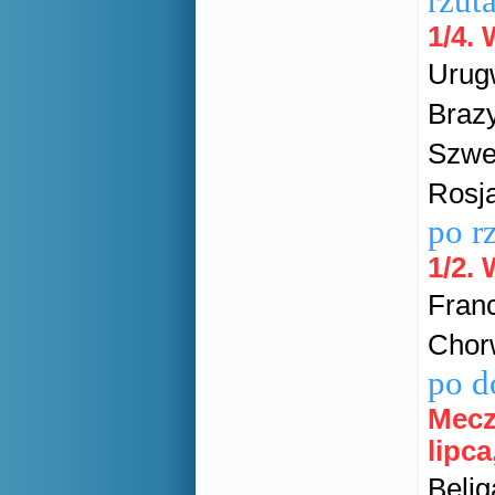
rzut
1/4. 
Urugw
Brazy
Szwec
Rosja
po r
1/2.
Franc
Chorw
po d
Mecz
lipca
Belig