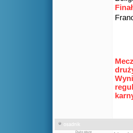
Fina
Franc
Mecz
druż
Wyni
regu
karn
osadnik
Dużo pisze