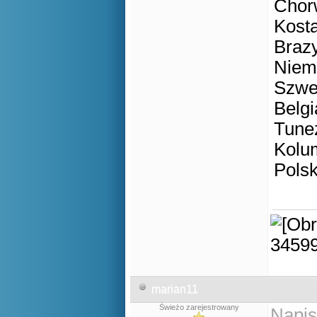
Ch
Ko
Br
Ni
Szw
Be
Tu
Ko
Po
marian11
Świeżo zarejestrowany
Napis