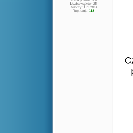
Liczba postów: 351
Liczba wątków: 25
Dołączył: Oct 2014
Reputacja:
118
C