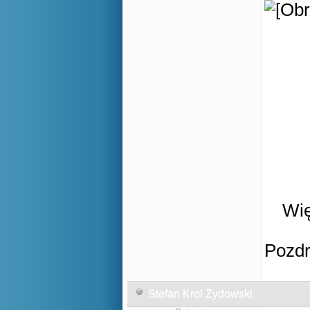
Wię
Pozd
Stefan Krol Zydowski