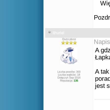
Wię
Pozd
Ithuriel
Dużo pisze
Napis
A gdz
Łapka
A tak
Liczba postów: 300
Liczba wątków: 18
porad
Dołączył: Sep 2016
Reputacja:
135
jest 