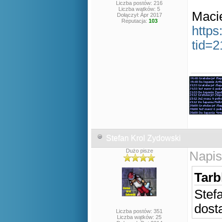
Liczba postów: 216
Liczba wątków: 5
Macie
Dołączył: Apr 2017
Reputacja:
103
https
tid=
Stefan Krol Zydowski
Dużo pisze
Napis
Tarb
Stef
dost
Liczba postów: 351
Liczba wątków: 25