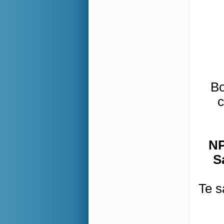
Bo
c
NP
S
Te s