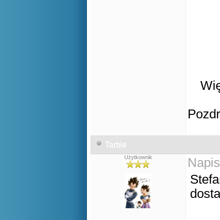
Wię
Pozd
Tarble
Użytkownik
Napis
Stefa
dost