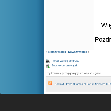
Wię
Pozd
«
Starszy wątek
|
Nowszy wątek
»
Pokaż wersję do druku
Subskrybuj ten wątek
Użytkownicy przeglądający ten wątek: 2 gości
Kontakt
PokeXGames.pl Forum Serwera OT