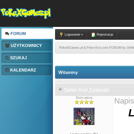
FORUM
Logowanie »
Rejestracja
UŻYTKOWNICY
PokeXGames.pl & Poke-Evo.com FORUM by SH
SZUKAJ
KALENDARZ
Witaminy
Stefan Krol Zydowski
Dużo pisze
Napis
L