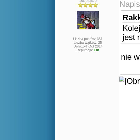
Dużo pisze
Napis
Rakk
Kole
jest
Liczba postów: 351
Liczba wątków: 25
Dołączył: Oct 2014
Reputacja:
118
nie w