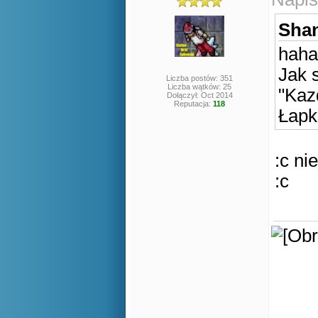
Shan
haha
Jak 
Liczba postów: 351
Liczba wątków: 25
"Kaz
Dołączył: Oct 2014
Reputacja:
118
Łapk
:c ni
:c