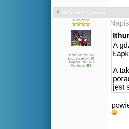
Stefan Krol Zydowski
Dużo pisze
Napis
Ithur
A gd
Łapk
Liczba postów: 351
Liczba wątków: 25
Dołączył: Oct 2014
Reputacja:
118
A ta
pora
jest
powie