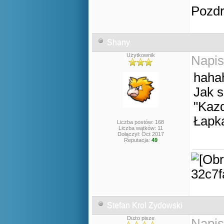
Pozd
Shany
Użytkownik
Napis
hahah
Jak s
"Kazd
Łapka
Liczba postów: 168
Liczba wątków: 11
Dołączył: Oct 2017
Reputacja:
49
Stefan Krol Zydowski
Dużo pisze
Napis