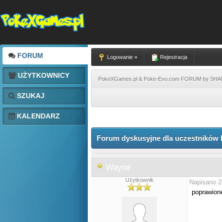
FORUM
Logowanie »
Rejestracja
UŻYTKOWNICY
PokeXGames.pl & Poke-Evo.com FORUM by SH
SZUKAJ
KALENDARZ
Forum dyskusyjne dla uczestników 
Wayne
Użytkownik
Napisano 2
poprawion