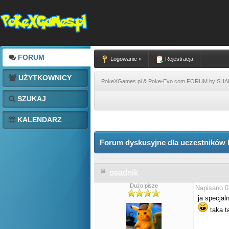
FORUM
Logowanie »
Rejestracja
UŻYTKOWNICY
PokeXGames.pl & Poke-Evo.com FORUM by SH
SZUKAJ
KALENDARZ
Forum dyskusyjne dla uczestników 
osadnik
Dużo pisze
Napisano 0
ja specjal
taka t