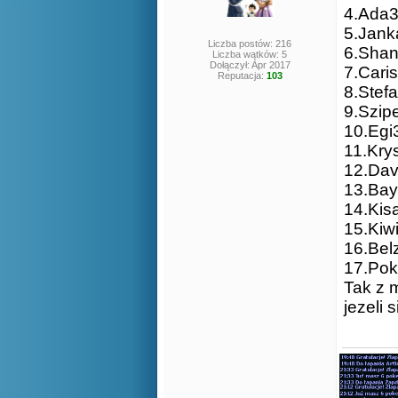
4.Ada3
5.Jank
Liczba postów: 216
6.Shan
Liczba wątków: 5
Dołączył: Apr 2017
7.Cari
Reputacja:
103
8.Stef
9.Szip
10.Egi
11.Kry
12.Dav
13.Bay
14.Kis
15.Kiw
16.Belz
17.Pok
Tak z 
jezeli 