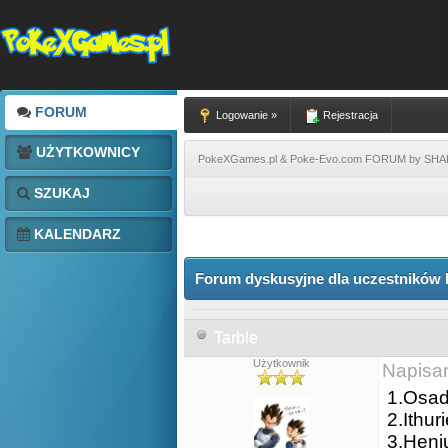
FORUM
Logowanie »
Rejestracja
UŻYTKOWNICY
PokeXGames.pl & Poke-Evo.com FORUM by SH
SZUKAJ
KALENDARZ
Forum dyskusyjne dla uczestników 
Tarble
Użytkownik
Napisa
1.Osad
2.Ithur
3.Heni