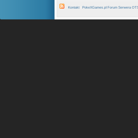
Kontakt
PokeXGames.pl Forum Serwera OT