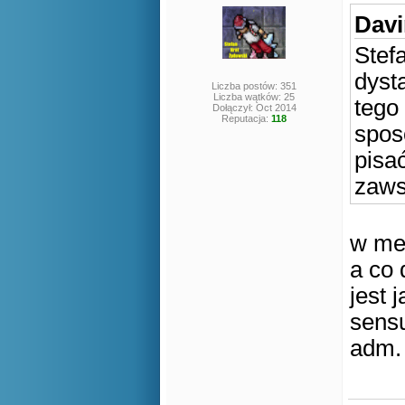
Davi
Stef
dyst
Liczba postów: 351
Liczba wątków: 25
tego
Dołączył: Oct 2014
Reputacja:
118
sposó
pisa
zaws
w me
a co 
jest 
sensu
adm. 