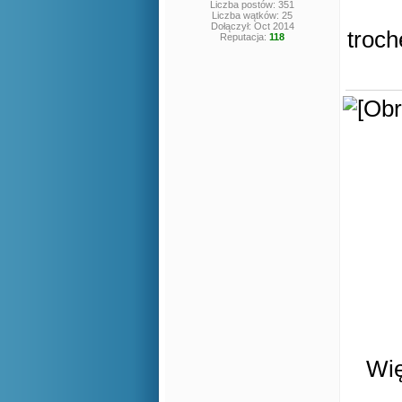
Liczba postów: 351
Liczba wątków: 25
Dołączył: Oct 2014
troch
Reputacja:
118
Wię