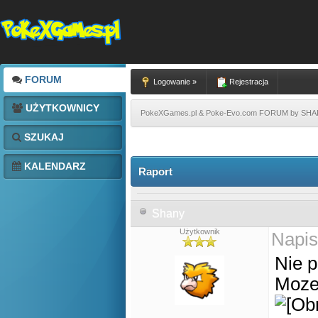
FORUM
Logowanie »
Rejestracja
UŻYTKOWNICY
PokeXGames.pl & Poke-Evo.com FORUM by SH
SZUKAJ
KALENDARZ
Raport
Shany
Użytkownik
Napis
Nie p
Moze 