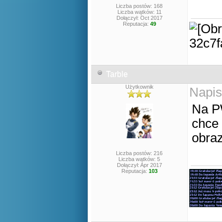
Liczba postów: 168
Liczba wątków: 11
Dołączył: Oct 2017
Reputacja:
49
Tarble
Użytkownik
Napis
Na P
chce
obra
Liczba postów: 216
Liczba wątków: 5
Dołączył: Apr 2017
Reputacja:
103