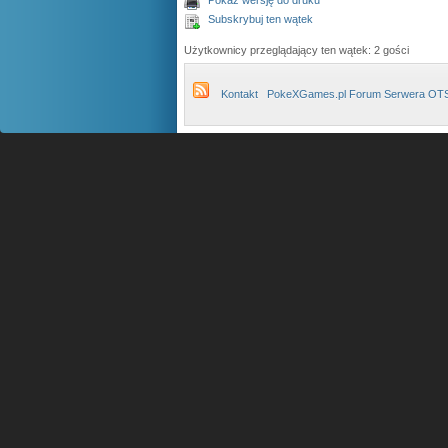
Pokaż wersję do druku
Subskrybuj ten wątek
Użytkownicy przeglądający ten wątek: 2 gości
Kontakt
PokeXGames.pl Forum Serwera OT