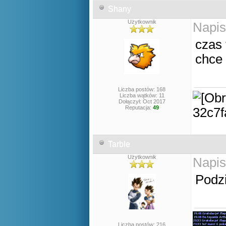
Shany
Użytkownik
Napis
czas 
chce 
Liczba postów: 168
Liczba wątków: 11
Dołączył: Oct 2017
Reputacja:
49
Tarble
Użytkownik
Napis
Podz
Liczba postów: 216