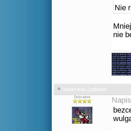
Nie 
Mnie
nie 
Stefan Krol Zydowski
Dużo pisze
Napis
bezce
wulg