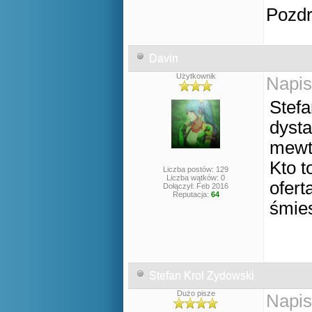
Pozd
Davin
Użytkownik
Napis
Stef
dysta
mewtw
Kto t
Liczba postów: 129
Liczba wątków: 0
ofer
Dołączył: Feb 2016
Reputacja:
64
śmies
Stefan Krol Zydowski
Dużo pisze
Napis