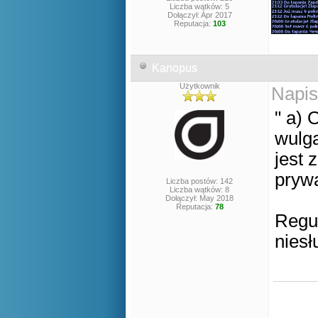
Liczba wątków: 5
Dołączył: Apr 2017
Reputacja:
103
Kanopus
Użytkownik
Napis
" a) 
wulg
jest 
prywa
Liczba postów: 142
Liczba wątków: 8
Dołączył: May 2018
Reputacja:
78
Regul
niesł