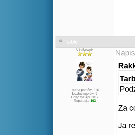
Tarble
Użytkownik
Napis
Rakk
Tarb
Podz
Liczba postów: 216
Liczba wątków: 5
Dołączył: Apr 2017
Reputacja:
103
Za c
Ja r