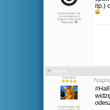
itp.)
Liczba postów: 142
Liczba wątków: 8
Dołączył: May 2018
Reputacja:
78
osadnik
Dużo pisze
Napis
#Hal
widz
odesz
Liczba postów: 301
Liczba wątków: 36