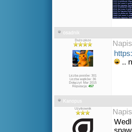
osadnik
Dużo pisze
Napis
http
.. 
Liczba postów: 301
Liczba wątków: 36
Dołączył: Mar 2015
Reputacja:
457
Kanopus
Użytkownik
Napis
Wedlu
spawn