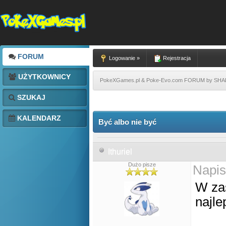
FORUM
Logowanie »
Rejestracja
UŻYTKOWNICY
PokeXGames.pl & Poke-Evo.com FORUM by SH
SZUKAJ
KALENDARZ
Być albo nie być
Ithuriel
Dużo pisze
Napis
W zas
najle