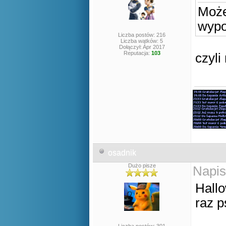
Może
wypo
Liczba postów: 216
Liczba wątków: 5
Dołączył: Apr 2017
Reputacja:
103
czyl
osadnik
Dużo pisze
Napis
Hallo
raz 