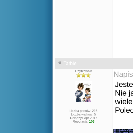
Tarble
Użytkownik
Napis
Jest
Nie j
wiele
Pole
Liczba postów: 216
Liczba wątków: 5
Dołączył: Apr 2017
Reputacja:
103