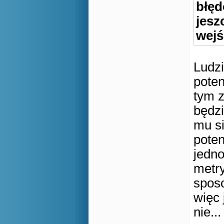
błęd
jesz
wejś
Ludzi
poten
tym z
będzi
mu si
poten
jedno
metry
sposo
więc 
nie..