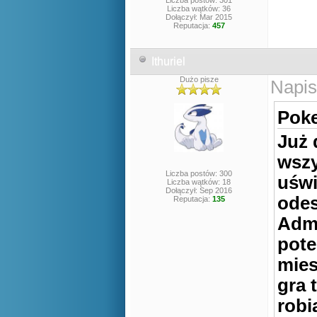
Liczba postów: 301
Liczba wątków: 36
Dołączył: Mar 2015
Reputacja:
457
Ithuriel
Dużo pisze
Napis
Poke
Już 
wszy
Liczba postów: 300
uświ
Liczba wątków: 18
Dołączył: Sep 2016
odes
Reputacja:
135
Admi
pote
mies
gra 
robi