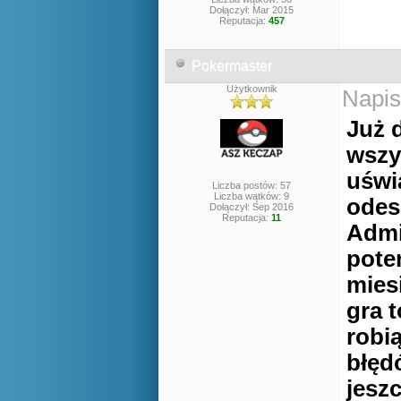
Dołączył: Mar 2015
Reputacja:
457
Pokermaster
Użytkownik
Napis
Już d
wszys
uświ
Liczba postów: 57
Liczba wątków: 9
odesz
Dołączył: Sep 2016
Reputacja:
11
Admi
pote
miesi
gra t
robią
błędó
jesz