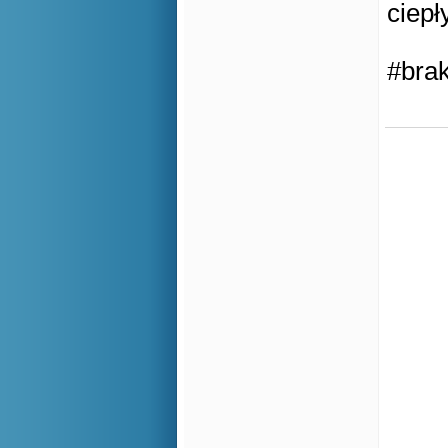
ciep
#brak