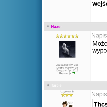
wejś
Naxer
-._.-
Napis
Może
wypow
Liczba postów: 158
Liczba wątków: 15
Dołączył: Apr 2015
Reputacja:
71
Tarble
Użytkownik
Napis
Thcs