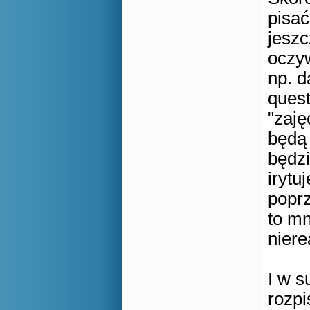
pisać
jeszc
oczyw
np. d
quest
"zaję
będą
będzi
irytu
poprz
to mn
niere
I w s
rozpi