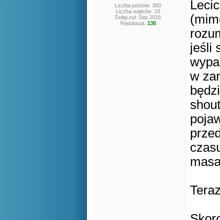
Leci
Liczba postów: 300
Liczba wątków: 18
(mimo
Dołączył: Sep 2016
Reputacja:
135
rozum
jeśli
wypa
w zam
będzi
shout
pojaw
przed
czas
masa,
Teraz
Skoro