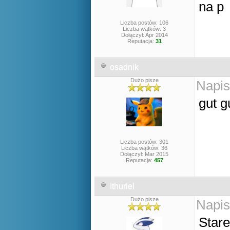
na p
Liczba postów: 106
Liczba wątków: 3
Dołączył: Apr 2014
Reputacja:
31
osadnik
Dużo pisze
Napis
gut g
Liczba postów: 301
Liczba wątków: 36
Dołączył: Mar 2015
Reputacja:
457
Ithuriel
Dużo pisze
Napis
Stare