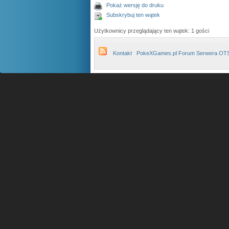
Pokaż wersję do druku
Subskrybuj ten wątek
Użytkownicy przeglądający ten wątek: 1 gości
Kontakt
PokeXGames.pl Forum Serwera OT