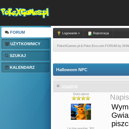
FORUM
Logowanie »
Rejestracja
UŻYTKOWNICY
PokeXGames.pl & Poke-Evo.com FORUM by SH
SZUKAJ
KALENDARZ
Halloween NPC
osadnik
Dużo pisze
Napis
Wymi
Gwiaz
piszc
Liczba postów: 301