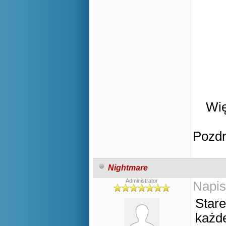
Wię
Pozd
Nightmare
Administrator
Napis
Stare
każde