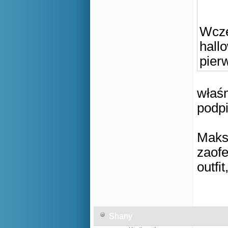
Wcze
hall
pier
właśn
podpi
Maks
zaofe
outfi
Shany