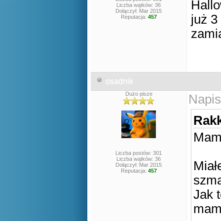
Hall
Liczba wątków: 36
Dołączył: Mar 2015
już 3
Reputacja:
457
zami
osadnik
Dużo pisze
Napis
Rakk
Mam 
Liczba postów: 301
Liczba wątków: 36
Miał
Dołączył: Mar 2015
Reputacja:
457
szmat
Jak 
mam