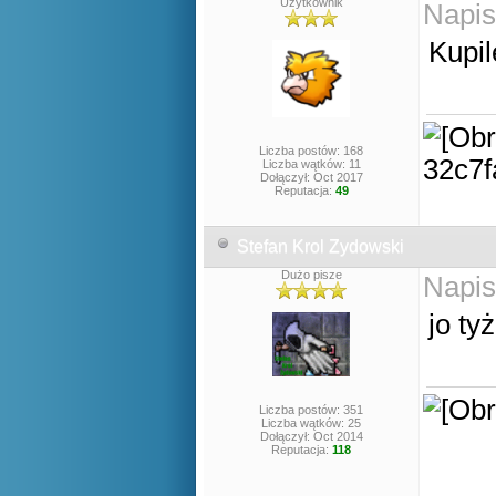
Użytkownik
Napis
Kupil
Liczba postów: 168
Liczba wątków: 11
Dołączył: Oct 2017
Reputacja:
49
Stefan Krol Zydowski
Dużo pisze
Napis
jo tyż
Liczba postów: 351
Liczba wątków: 25
Dołączył: Oct 2014
Reputacja:
118