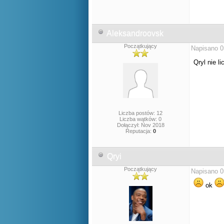
Aleksandroovsk
Początkujący
Napisano 0
Qryl nie l
Liczba postów: 12
Liczba wątków: 0
Dołączył: Nov 2018
Reputacja:
0
Qryi
Początkujący
Napisano 0
ok