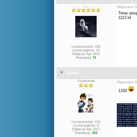
-._.-
Napisano 0
Teraz pos
1113 td
Liczba postów: 158
Liczba wątków: 15
Dołączył: Apr 2015
Reputacja:
71
Tarble
Użytkownik
Napisano 0
1150
Liczba postów: 216
Liczba wątków: 5
Dołączył: Apr 2017
Reputacja:
103