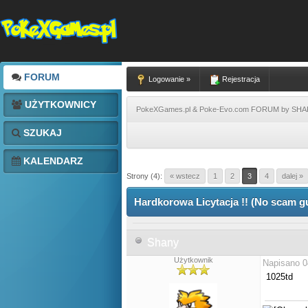
FORUM
Logowanie »
Rejestracja
UŻYTKOWNICY
PokeXGames.pl & Poke-Evo.com FORUM by SH
SZUKAJ
KALENDARZ
Strony (4):
« wstecz
1
2
3
4
dalej »
Hardkorowa Licytacja !! (No scam g
Shany
Użytkownik
Napisano 0
1025td