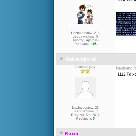
Liczba postów: 216
Liczba wątków: 5
Dołączył: Apr 2017
Reputacja:
103
Aleksandrovsk
Początkujący
Napisano 0
1112 Td x
Liczba postów: 25
Liczba wątków: 1
Dołączył: Sep 2017
Reputacja:
3
Naxer