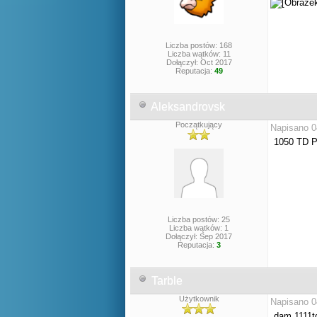
Liczba postów: 168
Liczba wątków: 11
Dołączył: Oct 2017
Reputacja:
49
Aleksandrovsk
Początkujący
Napisano 0
1050 TD P
Liczba postów: 25
Liczba wątków: 1
Dołączył: Sep 2017
Reputacja:
3
Tarble
Użytkownik
Napisano 0
dam 1111t