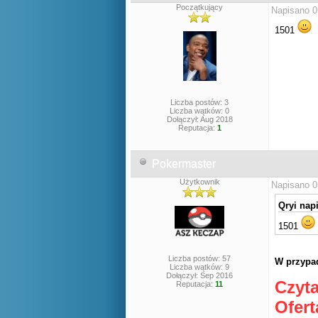
Początkujący
Napisano 0
1501
Liczba postów: 3
Liczba wątków: 0
Dołączył: Aug 2018
Reputacja:
1
Pokermaster
Użytkownik
Napisano 0
Qryi napi
1501
Liczba postów: 57
W przypad
Liczba wątków: 9
Dołączył: Sep 2016
Czyta
Reputacja:
11
Ofert