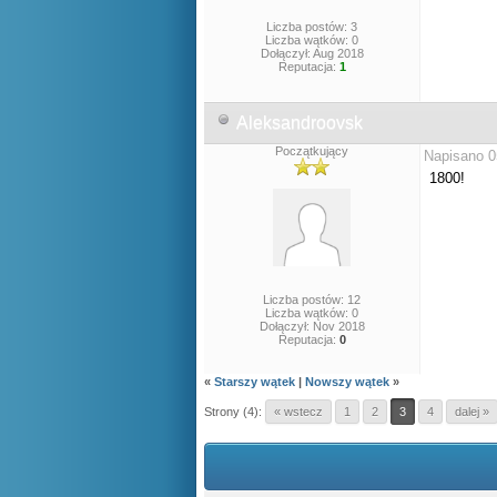
Liczba postów: 3
Liczba wątków: 0
Dołączył: Aug 2018
Reputacja:
1
Aleksandroovsk
Początkujący
Napisano 0
1800!
Liczba postów: 12
Liczba wątków: 0
Dołączył: Nov 2018
Reputacja:
0
«
Starszy wątek
|
Nowszy wątek
»
Strony (4):
« wstecz
1
2
3
4
dalej »