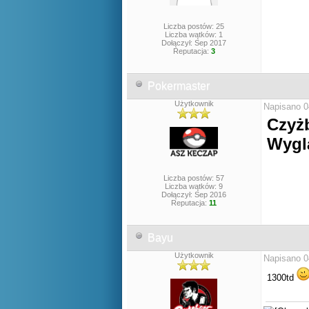
Liczba postów: 25
Liczba wątków: 1
Dołączył: Sep 2017
Reputacja:
3
Pokermaster
Użytkownik
Napisano 0
Czyżb
Wyglą
Liczba postów: 57
Liczba wątków: 9
Dołączył: Sep 2016
Reputacja:
11
Bayu
Użytkownik
Napisano 0
1300td