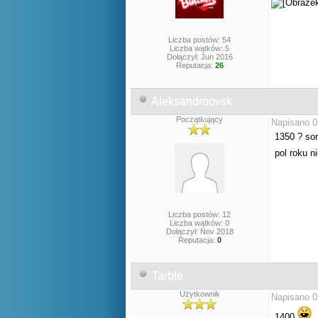
Liczba postów: 54
Liczba wątków: 5
Dołączył: Jun 2016
Reputacja:
26
Aleksandroovsk
Początkujący
Napisano 0
1350 ? so
pol roku 
Liczba postów: 12
Liczba wątków: 0
Dołączył: Nov 2018
Reputacja:
0
Tarble
Użytkownik
Napisano 0
1400