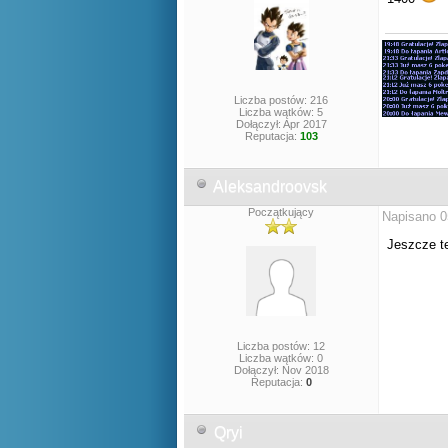
Liczba postów: 216
Liczba wątków: 5
Dołączył: Apr 2017
Reputacja:
103
Aleksandroovsk
Początkujący
Napisano 0
Jeszcze t
Liczba postów: 12
Liczba wątków: 0
Dołączył: Nov 2018
Reputacja:
0
Qryi