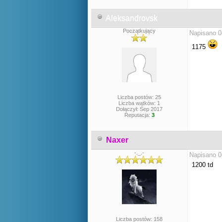
Aleksandrovsk
Początkujący
Napisano 0
1175
Liczba postów: 25
Liczba wątków: 1
Dołączył: Sep 2017
Reputacja:
3
Naxer
-._.-
Napisano 0
1200 td
Liczba postów: 158