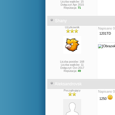
Liczba wątków: 15
Dołączył: Apr 2015
Reputacja:
71
Shany
Użytkownik
Napisano 0
1201TD
Liczba postów: 168
Liczba wątków: 11
Dołączył: Oct 2017
Reputacja:
49
Aleksandrovsk
Początkujący
Napisano 0
1250