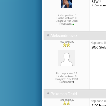
BTW!!!
Który adm
Liczba postów: 3
Liczba wątków: 0
Dołączył: Aug 2018
Reputacja:
1
Aleksandroovsk
Początkujący
Napisano 0
2050 Stefa
Liczba postów: 12
Liczba wątków: 0
Dołączył: Nov 2018
Reputacja:
0
Pokemon Druid
Początkujący
Napisano 0
2100 bo po