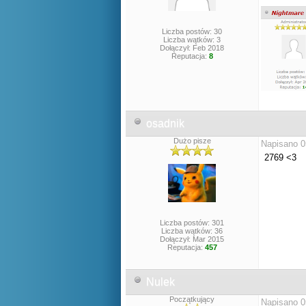
Liczba postów: 30
Liczba wątków: 3
Dołączył: Feb 2018
Reputacja:
8
osadnik
Dużo pisze
Napisano 0
2769 <3
Liczba postów: 301
Liczba wątków: 36
Dołączył: Mar 2015
Reputacja:
457
Nulek
Początkujący
Napisano 0