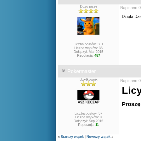
Dużo pisze
Napisano 0
Dzięki Dz
Liczba postów: 301
Liczba wątków: 36
Dołączył: Mar 2015
Reputacja:
457
Pokermaster
Użytkownik
Napisano 0
Lic
Proszę
Liczba postów: 57
Liczba wątków: 9
Dołączył: Sep 2016
Reputacja:
11
«
Starszy wątek
|
Nowszy wątek
»