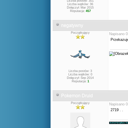
Liczba postów: 301
Liczba wątków: 36
Dołączył: Mar 2015
Reputacja:
457
negatywny
Początkujący
Napisano 0
Przekazuje
Liczba postów: 3
Liczba wątków: 0
Dołączył: Sep 2014
Reputacja:
1
Pokemon Druid
Początkujący
Napisano 0
2719 . .