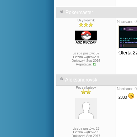
Pokermaster
Użytkownik
Napisano 0
Oferta 2
Liczba postów: 57
Liczba wątków: 9
Dołączył: Sep 2016
Reputacja:
11
Aleksandrovsk
Początkujący
Napisano 0
2300
Liczba postów: 25
Liczba wątków: 1
Dołączył: Sep 2017