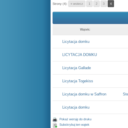
Strony (4):
« wstecz
1
2
3
4
Wątek:
Licytacja domku
LICYTACJA DOMKU
Licytacja Gallade
Licytacja Togekiss
Licytacja domku w Saffron
St
Licytacja domku
Pokaż wersję do druku
Subskrybuj ten wątek