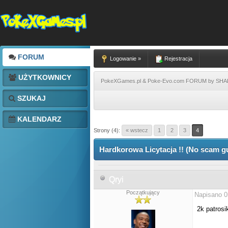
FORUM
Logowanie »
Rejestracja
UŻYTKOWNICY
PokeXGames.pl & Poke-Evo.com FORUM by SH
SZUKAJ
KALENDARZ
Strony (4):
« wstecz
1
2
3
4
Hardkorowa Licytacja !! (No scam g
Qryi
Początkujący
Napisano 0
2k patros