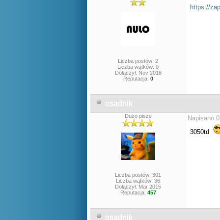
https://za
Liczba postów: 2
Liczba wątków: 0
Dołączył: Nov 2018
Reputacja:
0
osadnik
Dużo pisze
Napisano 0
3050td
Liczba postów: 301
Liczba wątków: 36
Dołączył: Mar 2015
Reputacja:
457
osadnik