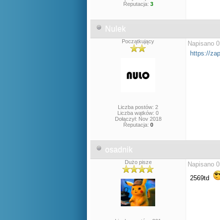
Reputacja:
3
Nulek
Początkujący
Napisano 0
https://za
Liczba postów: 2
Liczba wątków: 0
Dołączył: Nov 2018
Reputacja:
0
osadnik
Dużo pisze
Napisano 0
2569td