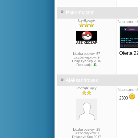
Pokermaster
Użytkownik
Napisano 0
Oferta 2
Liczba postów: 57
Liczba wątków: 9
Dołączył: Sep 2016
Reputacja:
11
Aleksandrovsk
Początkujący
Napisano 0
2300
Liczba postów: 25
Liczba wątków: 1
Dołączył: Sep 2017