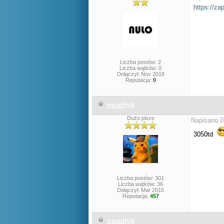
https://za
Liczba postów: 2
Liczba wątków: 0
Dołączył: Nov 2018
Reputacja:
0
osadnik
Dużo pisze
Napisano 0
3050td
Liczba postów: 301
Liczba wątków: 36
Dołączył: Mar 2015
Reputacja:
457
osadnik