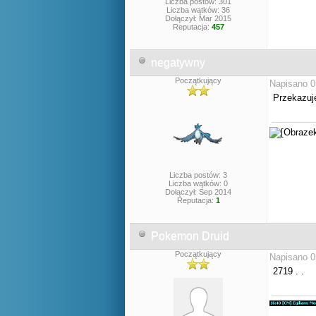
Liczba postów: 301
Liczba wątków: 36
Dołączył: Mar 2015
Reputacja:
457
negatywny
Początkujący
Napisano 0
Przekazuje
Liczba postów: 3
Liczba wątków: 0
Dołączył: Sep 2014
Reputacja:
1
Pokemon Druid
Początkujący
Napisano 0
2719 . .