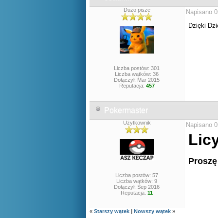
Dużo pisze
Napisano 0
Dzięki Dz
Liczba postów: 301
Liczba wątków: 36
Dołączył: Mar 2015
Reputacja:
457
Pokermaster
Użytkownik
Napisano 0
Lic
Proszę
Liczba postów: 57
Liczba wątków: 9
Dołączył: Sep 2016
Reputacja:
11
«
Starszy wątek
|
Nowszy wątek
»