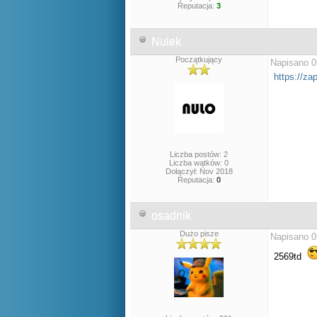
Reputacja:
3
Nulek
Początkujący
Napisano 0
https://za
Liczba postów: 2
Liczba wątków: 0
Dołączył: Nov 2018
Reputacja:
0
osadnik
Dużo pisze
Napisano 0
2569td