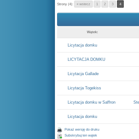
Strony (4):
« wstecz
1
2
3
4
Wątek:
Licytacja domku
LICYTACJA DOMKU
Licytacja Gallade
Licytacja Togekiss
Licytacja domku w Saffron
St
Licytacja domku
Pokaż wersję do druku
Subskrybuj ten wątek