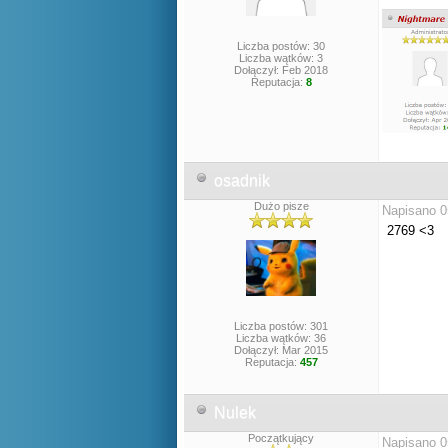
Liczba postów: 30
Liczba wątków: 3
Dołączył: Feb 2018
Reputacja:
8
osadnik
Dużo pisze
Napisano 0
2769 <3
Liczba postów: 301
Liczba wątków: 36
Dołączył: Mar 2015
Reputacja:
457
Nulek
Początkujący
Napisano 0