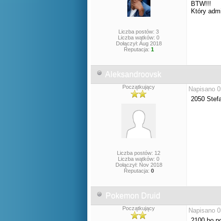
BTW!!!
Który adm
Liczba postów: 3
Liczba wątków: 0
Dołączył: Aug 2018
Reputacja:
1
Aleksandroovsk
Początkujący
Napisano 0
2050 Stefa
Liczba postów: 12
Liczba wątków: 0
Dołączył: Nov 2018
Reputacja:
0
Pokemon Druid
Początkujący
Napisano 0
2100 bo po