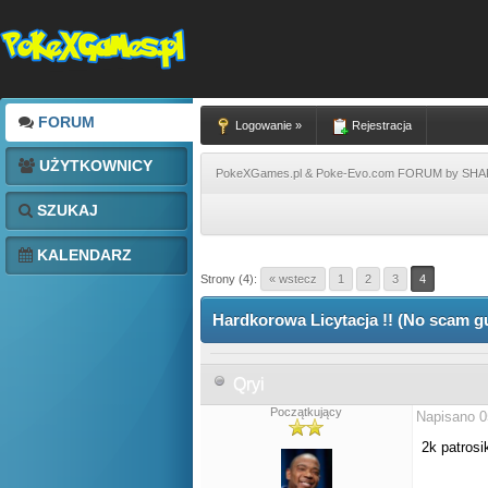
FORUM
Logowanie »
Rejestracja
UŻYTKOWNICY
PokeXGames.pl & Poke-Evo.com FORUM by SH
SZUKAJ
KALENDARZ
Strony (4):
« wstecz
1
2
3
4
Hardkorowa Licytacja !! (No scam g
Qryi
Początkujący
Napisano 0
2k patros