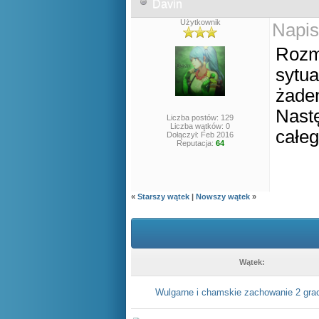
Davin
Użytkownik
Napis
Rozmo
sytua
żade
Nast
Liczba postów: 129
Liczba wątków: 0
całeg
Dołączył: Feb 2016
Reputacja:
64
«
Starszy wątek
|
Nowszy wątek
»
Wątek:
Wulgarne i chamskie zachowanie 2 gra