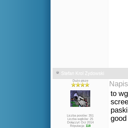
Stefan Krol Zydowski
Dużo pisze
Napis
to wg
scre
paski
Liczba postów: 351
good 
Liczba wątków: 25
Dołączył: Oct 2014
Reputacja:
118