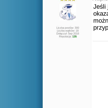
Jeśli
okaza
możn
przyp
Liczba postów: 300
Liczba wątków: 18
Dołączył: Sep 2016
Reputacja:
135