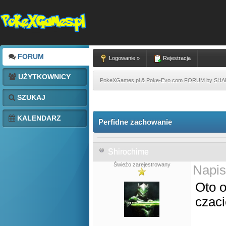
FORUM
Logowanie »
Rejestracja
UŻYTKOWNICY
PokeXGames.pl & Poke-Evo.com FORUM by SH
SZUKAJ
KALENDARZ
Perfidne zachowanie
Shirochime
Świeżo zarejestrowany
Napis
Oto o
czaci