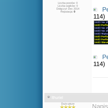
Liczba postów: 0
Liczba wątków: 0
Pe
Dołączył: Dec 2014
Reputacja:
0
114)
Pe
114)
Ithuriel
Dużo pisze
Napis