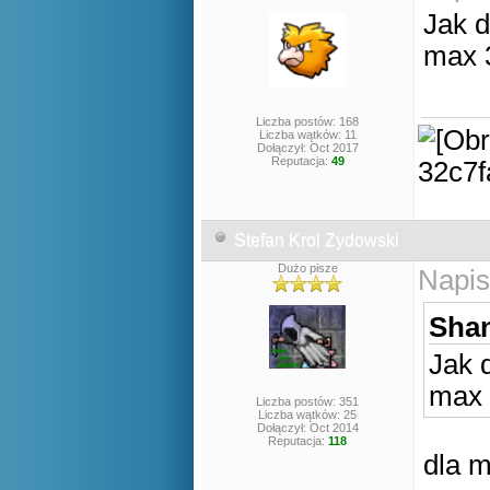
Jak d
max 3
Liczba postów: 168
Liczba wątków: 11
Dołączył: Oct 2017
Reputacja:
49
Stefan Krol Zydowski
Dużo pisze
Napis
Shan
Jak 
max 
Liczba postów: 351
Liczba wątków: 25
Dołączył: Oct 2014
Reputacja:
118
dla m