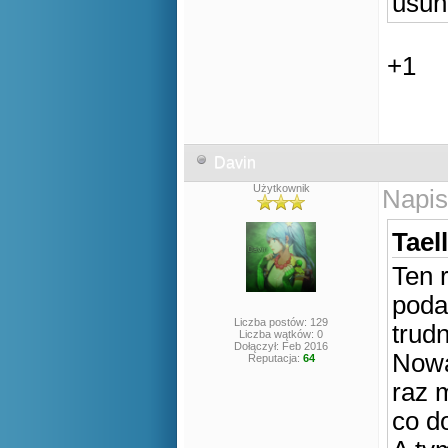
usun
+1
Davin
Użytkownik
Napis
Tael
Ten 
poda
Liczba postów: 129
trud
Liczba wątków: 0
Dołączył: Feb 2016
Nowa
Reputacja:
64
raz 
co d