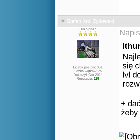
Stefan Krol Zydowski
Dużo pisze
Napis
Ithur
Najl
się c
Liczba postów: 351
Liczba wątków: 25
lvl 
Dołączył: Oct 2014
Reputacja:
118
rozw
+ dać
żeby 