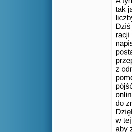
A tym
tak 
licz
Dziś
racji
napi
post
prze
z od
pomó
pójś
onli
do zr
Dzię
w te
aby 