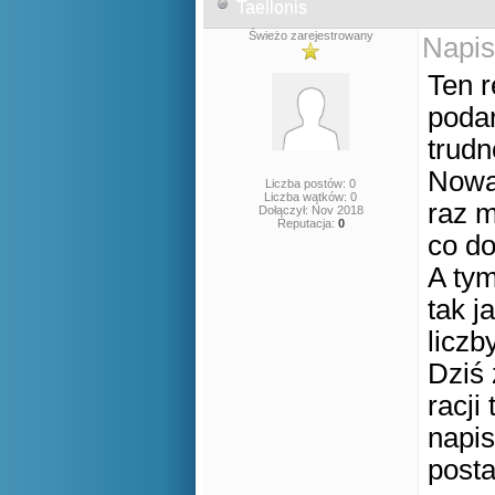
Taellonis
Świeżo zarejestrowany
Napis
Ten r
podar
trudn
Nowa 
Liczba postów: 0
Liczba wątków: 0
raz m
Dołączył: Nov 2018
Reputacja:
0
co do
A tym
tak j
liczb
Dziś 
racji
napi
posta