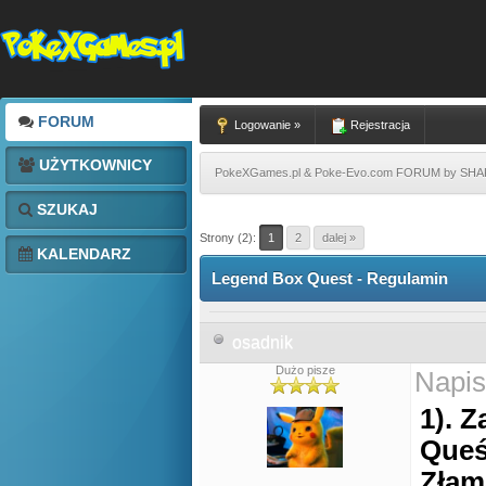
FORUM
Logowanie »
Rejestracja
UŻYTKOWNICY
PokeXGames.pl & Poke-Evo.com FORUM by SH
SZUKAJ
Strony (2):
1
2
dalej »
KALENDARZ
Legend Box Quest - Regulamin
osadnik
Dużo pisze
Napis
1). 
Queś
Złam