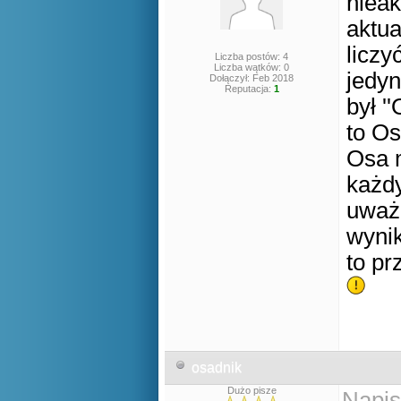
nieak
aktua
liczy
Liczba postów: 4
Liczba wątków: 0
jedyn
Dołączył: Feb 2018
Reputacja:
1
był '
to Os
Osa m
każdy
uważ
wynik
to pr
osadnik
Dużo pisze
Napis