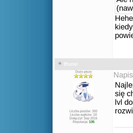
(naw
Hehe,
kied
pow
Ithuriel
Dużo pisze
Napis
Najle
się c
lvl d
rozwi
Liczba postów: 300
Liczba wątków: 18
Dołączył: Sep 2016
Reputacja:
135