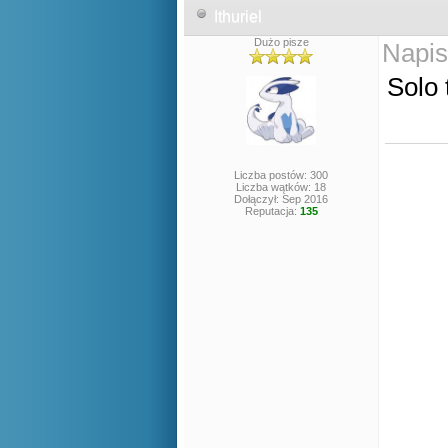
Ithuriel
Dużo pisze
Napis
Solo 
Liczba postów: 300
Liczba wątków: 18
Dołączył: Sep 2016
Reputacja:
135