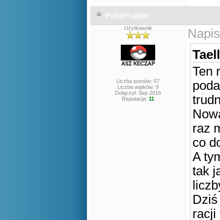
Pokermaster
Użytkownik
Napis
Tael
Ten 
Liczba postów: 57
poda
Liczba wątków: 9
Dołączył: Sep 2016
trud
Reputacja:
11
Nowa
raz 
co d
A tym
tak 
licz
Dziś
racji