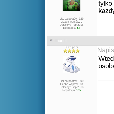
tylko
każdy
Liczba postów: 129
Liczba wątków: 0
Dołączył: Feb 2016
Reputacja:
64
Ithuriel
Dużo pisze
Napis
Wtedy
osoba
Liczba postów: 300
Liczba wątków: 18
Dołączył: Sep 2016
Reputacja:
135