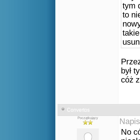
tym 
to ni
nowy
takie
usun
Przez
był t
cóż 
Convertos
Początkujący
Napis
No có