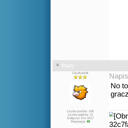
Shany
Użytkownik
Napis
No to
gracz
Liczba postów: 168
Liczba wątków: 11
Dołączył: Oct 2017
Reputacja:
49