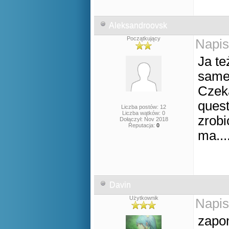
Aleksandroovsk
Początkujący
Napis
Ja te
same
Czeka
quest
Liczba postów: 12
Liczba wątków: 0
zrobi
Dołączył: Nov 2018
Reputacja:
0
ma...
Davin
Użytkownik
Napis
zapo