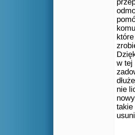
przep
odmo
pomóc
komu
które
zrobi
Dzięk
w tej
zadow
dłuże
nie l
nowy 
takie
usun