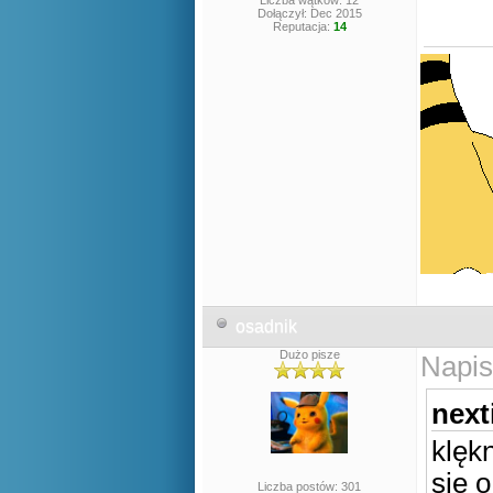
Liczba wątków: 12
Dołączył: Dec 2015
Reputacja:
14
osadnik
Dużo pisze
Napis
next
klęk
się 
Liczba postów: 301