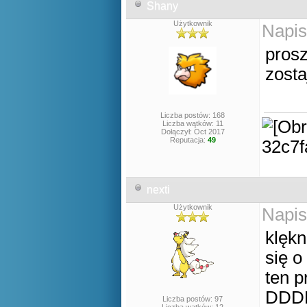
Shany
Użytkownik
Napis
prosz
zosta
Liczba postów: 168
Liczba wątków: 11
Dołączył: Oct 2017
Reputacja:
49
nexti
Użytkownik
Napis
klękn
się o
ten 
DDD
Liczba postów: 97