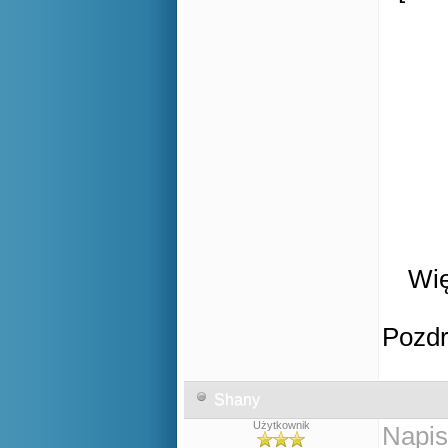
Wię
Pozd
Shany
Użytkownik
Napis