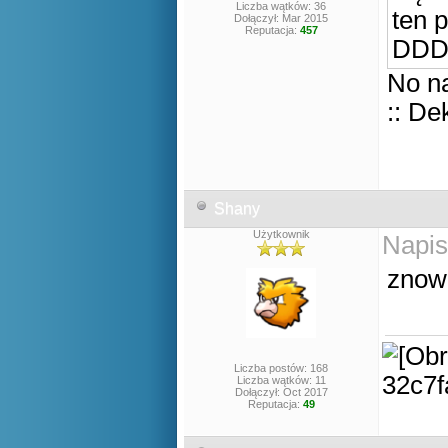
Liczba wątków: 36
ten 
Dołączył: Mar 2015
Reputacja:
457
DD
No na
:: De
Shany
Użytkownik
Napis
znow 
Liczba postów: 168
Liczba wątków: 11
Dołączył: Oct 2017
Reputacja:
49