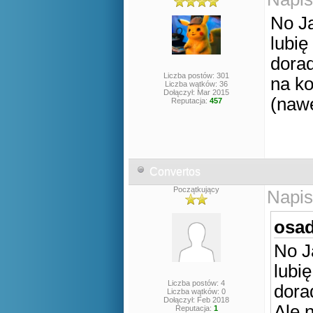
No Ja
lubię
dorad
Liczba postów: 301
na ko
Liczba wątków: 36
Dołączył: Mar 2015
(nawe
Reputacja:
457
Convertos
Początkujący
Napis
osad
No J
lubi
Liczba postów: 4
dora
Liczba wątków: 0
Dołączył: Feb 2018
Ale 
Reputacja:
1