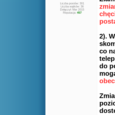
Liczba postów: 301
zmian
Liczba wątków: 36
Dołączył: Mar 2015
chęc
Reputacja:
457
posta
2). 
skom
co n
tele
do p
mogą
obec
Zmia
pozi
dost