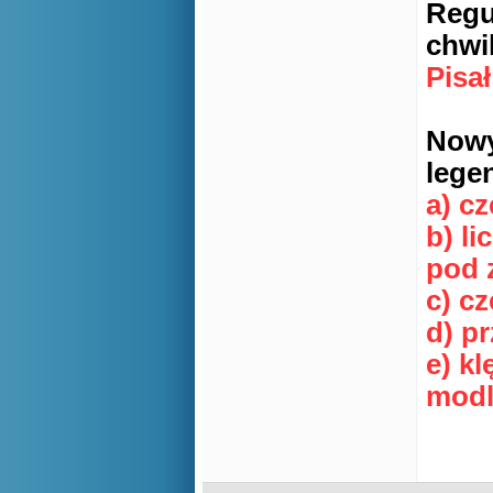
Regu
chwi
Pisa
Nowy
lege
a) cz
b) li
pod 
c) c
d) p
e) k
modl