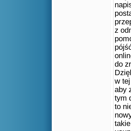
napi
post
prze
z od
pomó
pójś
onli
do zr
Dzię
w te
aby 
tym 
to ni
nowy
takie