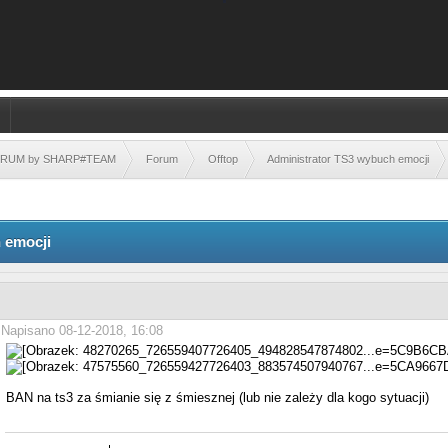
FORUM by SHARP#TEAM
Forum
Offtop
Administrator TS3 wybuch emocji
 emocji
Napisano 08-12-2018, 16:08
BAN na ts3 za śmianie się z śmiesznej (lub nie zależy dla kogo sytuacji)