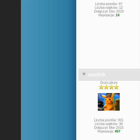
Liczba postów: 97
Liczba wątków: 12
Dołączył: Dec 2015
Reputacja:
14
osadnik
Dużo pisze
Liczba postów: 301
Liczba wątków: 36
Dołączył: Mar 2015
Reputacja:
457