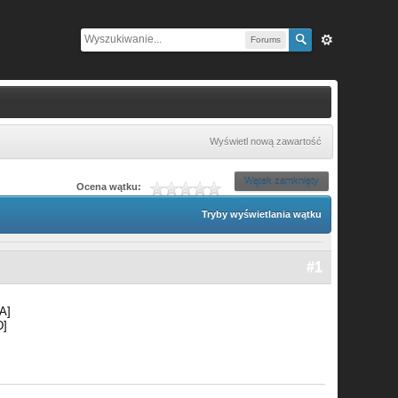
Forums
Wyświetl nową zawartość
Wątek zamknięty
Ocena wątku:
Tryby wyświetlania wątku
#1