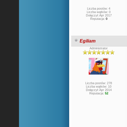
Liczba postów: 4
Liczba wątków: 0
Dołączył: Apr 2017
Reputacja:
0
Egiliam
Administrator
Liczba postów: 278
Liczba wątków: 10
Dołączył: Apr 2014
Reputacja:
52