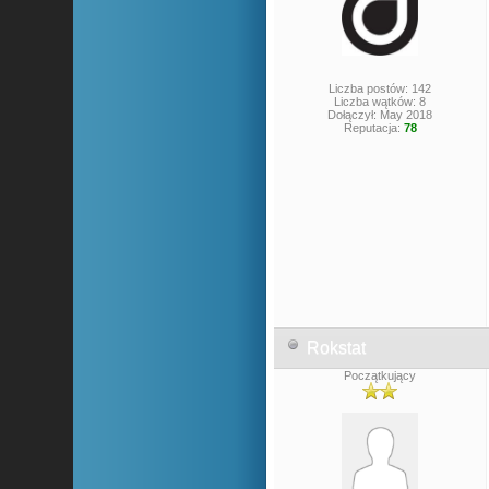
Liczba postów: 142
Liczba wątków: 8
Dołączył: May 2018
Reputacja:
78
Rokstat
Początkujący