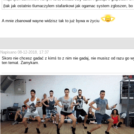
(tak jak ostatnio tlumaczylem stafankowi jak ogarnac system zgloszen, bo 
A mnie zbanował wayne widzisz tak to już bywa w życiu
Napisano 08-12-2018, 17:37
Skoro nie chcesz gadać z kimś to z nim nie gadaj, nie musisz od razu go w
ten temat. Zamykam.