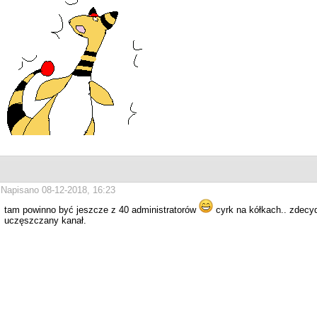
Napisano 08-12-2018, 16:23
tam powinno być jeszcze z 40 administratorów
cyrk na kółkach.. zdecyd
uczęszczany kanał.