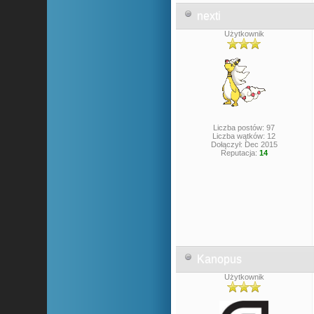
nexti
Użytkownik
Liczba postów: 97
Liczba wątków: 12
Dołączył: Dec 2015
Reputacja:
14
Kanopus
Użytkownik