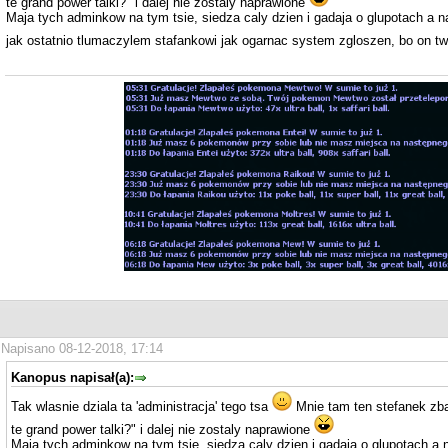
te grand power talki?" i dalej nie zostaly naprawione
Maja tych adminkow na tym tsie, siedza caly dzien i gadaja o glupotach a na
jak ostatnio tlumaczylem stafankowi jak ogarnac system zgloszen, bo on tw
Napisano 08-12-2018, 17:14
Kanopus napisał(a):
Tak wlasnie dziala ta 'administracja' tego tsa
Mnie tam ten stefanek zb
te grand power talki?" i dalej nie zostaly naprawione
Maja tych adminkow na tym tsie, siedza caly dzien i gadaja o glupotach a n