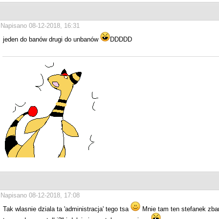
Napisano 08-12-2018, 16:31
jeden do banów drugi do unbanów
DDDDD
Napisano 08-12-2018, 17:08
Tak wlasnie dziala ta 'administracja' tego tsa
Mnie tam ten stefanek zba