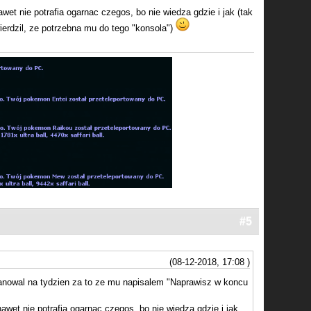
wet nie potrafia ogarnac czegos, bo nie wiedza gdzie i jak (tak
ierdzil, ze potrzebna mu do tego "konsola")
#5
(08-12-2018, 17:08 )
anowal na tydzien za to ze mu napisalem "Naprawisz w koncu
awet nie potrafia ogarnac czegos, bo nie wiedza gdzie i jak