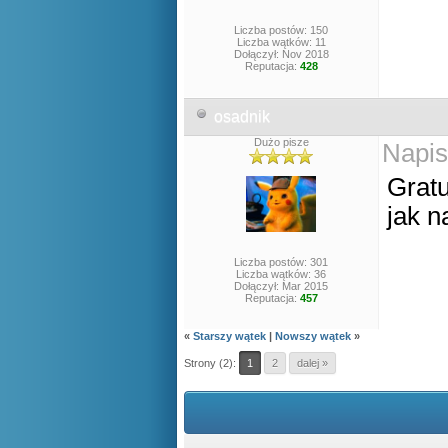
Liczba postów: 150
Liczba wątków: 11
Dołączył: Nov 2018
Reputacja:
428
osadnik
Dużo pisze
Napis
Gratu
jak n
Liczba postów: 301
Liczba wątków: 36
Dołączył: Mar 2015
Reputacja:
457
«
Starszy wątek
|
Nowszy wątek
»
Strony (2):
1
2
dalej »