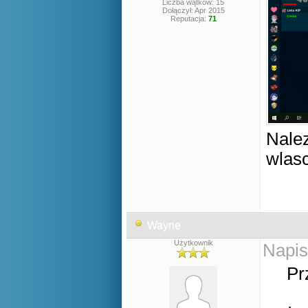
Liczba wątków: 15
Dołączył: Apr 2015
Reputacja:
71
Nalez
wlasc
Wayne
Użytkownik
Napis
Pr