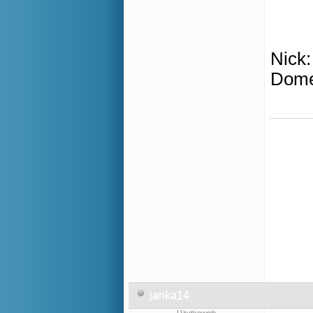
Nick
Dome
janka14