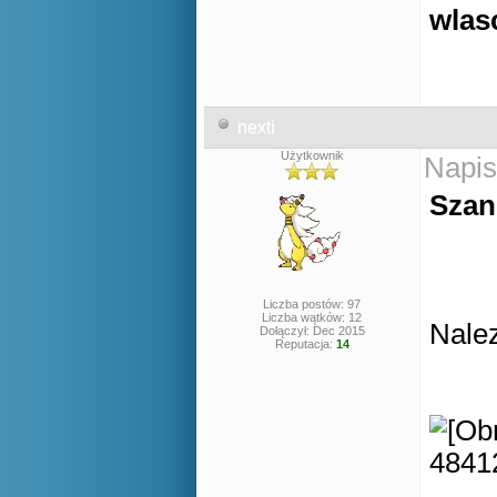
wlas
nexti
Użytkownik
Napis
Szan
Liczba postów: 97
Liczba wątków: 12
Nalez
Dołączył: Dec 2015
Reputacja:
14