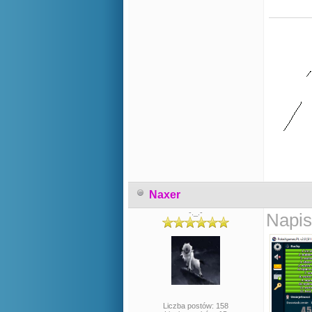
Naxer
-._.-
Napis
Liczba postów: 158