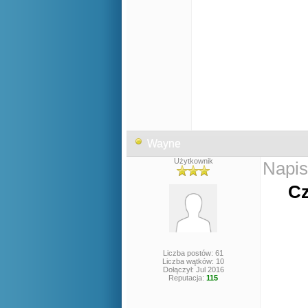
Wayne
Użytkownik
Napis
Cz
Liczba postów: 61
Liczba wątków: 10
Dołączył: Jul 2016
Reputacja:
115