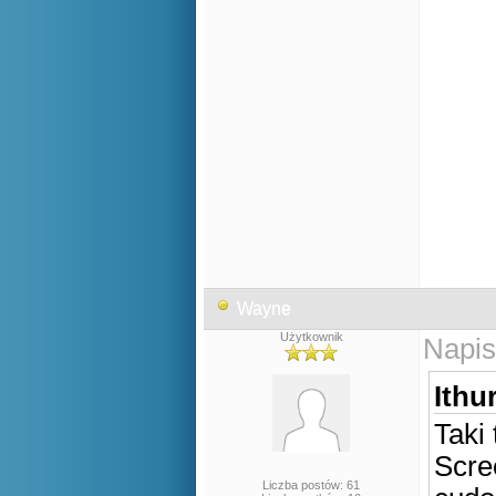
Wayne
Użytkownik
Napis
Ithur
Taki
Scre
Liczba postów: 61