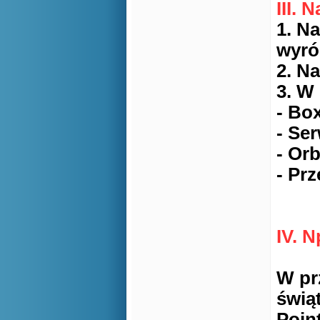
III. 
1. N
wyró
2. N
3. W
- Bo
- Se
- Or
- Pr
IV. 
W pr
świą
Poin