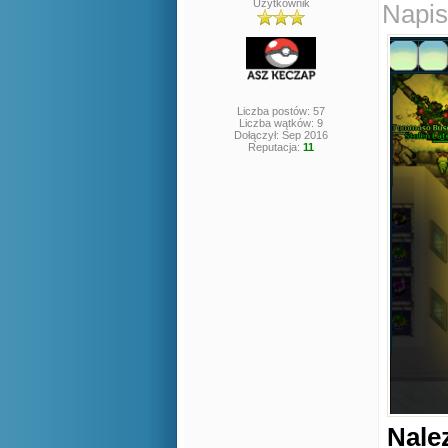
Użytkownik
Napis
Liczba postów: 57
Liczba wątków: 9
Dołączył: Sep 2016
Reputacja:
11
Nale