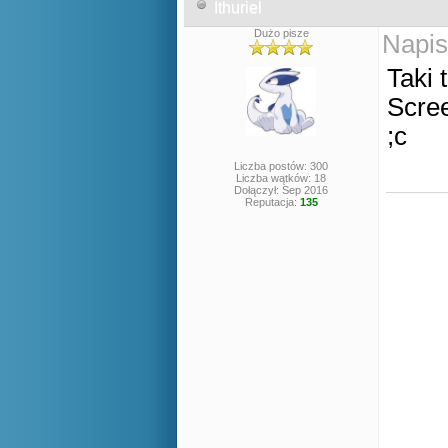
Ithuriel
Dużo pisze
Napis
Taki 
Scree
;c
Liczba postów: 300
Liczba wątków: 18
Dołączył: Sep 2016
Reputacja:
135