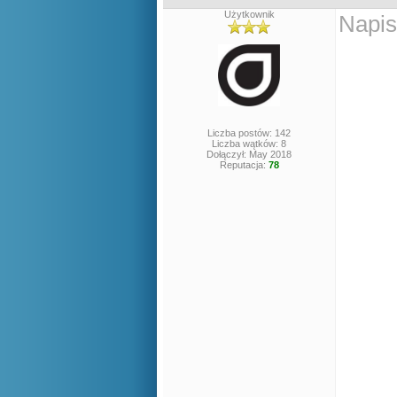
Użytkownik
Napis
Liczba postów: 142
Liczba wątków: 8
Dołączył: May 2018
Reputacja:
78