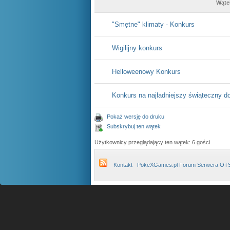
Wąte
"Smętne" klimaty - Konkurs
Wigilijny konkurs
Helloweenowy Konkurs
Konkurs na najładniejszy świąteczny 
Pokaż wersję do druku
Subskrybuj ten wątek
Użytkownicy przeglądający ten wątek: 6 gości
Kontakt
PokeXGames.pl Forum Serwera OT