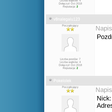
Liczba wątków: 4
Dołączył: Oct 2018
Reputacja:
2
v8nalegalu123
Początkujący
Napis
Pozd
Liczba postów: 7
Liczba wątków: 4
Dołączył: Oct 2018
Reputacja:
2
Pokelolek
Początkujący
Napis
Nick:
Adres