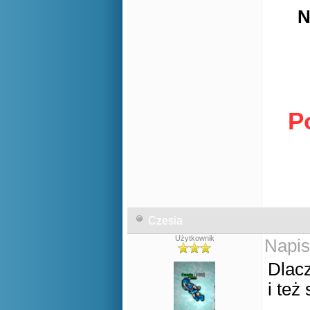
N
P
Czesia
Użytkownik
Napis
Dlac
i też