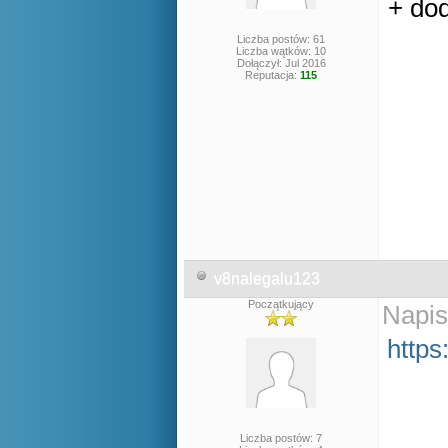
+ dod
Liczba postów: 61
Liczba wątków: 10
Dołączył: Jul 2016
Reputacja:
115
v8nalegalu123
Początkujący
Napis
https
Liczba postów: 7