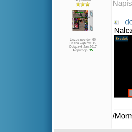
Użytkownik
Napis
d
Nalez
Liczba postów: 60
Liczba wątków: 15
Dołączył: Jan 2017
Reputacja:
35
/Mor