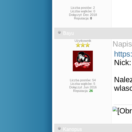
Liczba postów: 2
Liczba wątków: 0
Dołączył: Dec 2018
Reputacja:
0
Bayu
Użytkownik
Napis
https
Nick:
Nalez
Liczba postów: 54
Liczba wątków: 5
wlasc
Dołączył: Jun 2016
Reputacja:
26
Kanopus