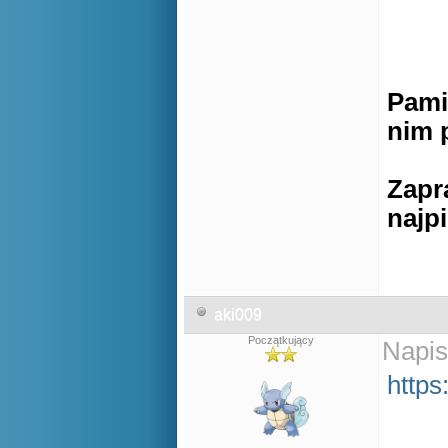
Pami
nim 
Zapr
najp
aki009
Początkujący
Napis
https