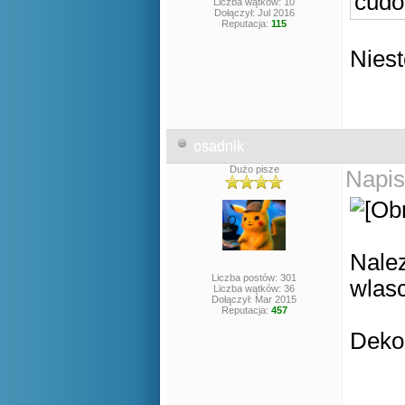
cudo
Liczba wątków: 10
Dołączył: Jul 2016
Reputacja:
115
Niest
osadnik
Dużo pisze
Napis
Nale
Liczba postów: 301
wlasc
Liczba wątków: 36
Dołączył: Mar 2015
Reputacja:
457
Deko