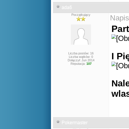
ada6
Początkujący
Napis
Part
I Pi
Liczba postów: 16
Liczba wątków: 0
Dołączył: Jun 2014
Reputacja:
107
Nale
wla
Pokermaster