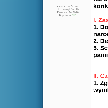
konk
Liczba postów: 61
Liczba wątków: 10
Dołączył: Jul 2016
Reputacja:
115
I. Z
1. D
naro
2. D
3. S
pami
II. C
1. Z
wyni