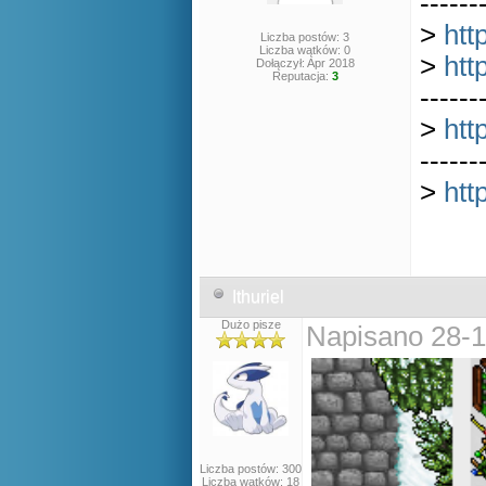
------
>
htt
Liczba postów: 3
Liczba wątków: 0
>
htt
Dołączył: Apr 2018
Reputacja:
3
------
>
htt
------
>
htt
Ithuriel
Dużo pisze
Napisano 28-1
Liczba postów: 300
Liczba wątków: 18