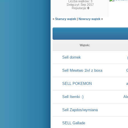
Liczba wątków: 3
Dołączył: Sep 2017
Reputacja:
0
«
Starszy wątek
|
Nowszy wątek
»
Wątek:
Sell domek
Sell Mewtwo 1lvl z boxa
SELL POKEMON
Sell Itemki :)
Al
Sell Zapdos/wymiana
SELL Gallade