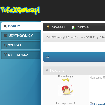
FORUM
Logowanie »
Rejestracja
UŻYTKOWNICY
PokeXGames.pl & Poke-Evo.com FORUM by SH
SZUKAJ
KALENDARZ
sell
hexaplls
Początkujący
Napisano 0
Liczba postów: 6