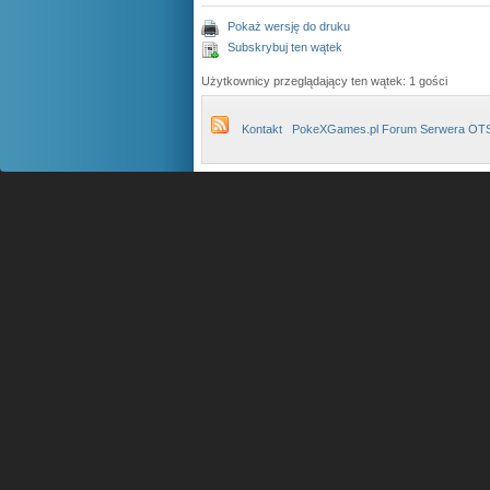
Pokaż wersję do druku
Subskrybuj ten wątek
Użytkownicy przeglądający ten wątek: 1 gości
Kontakt
PokeXGames.pl Forum Serwera OT