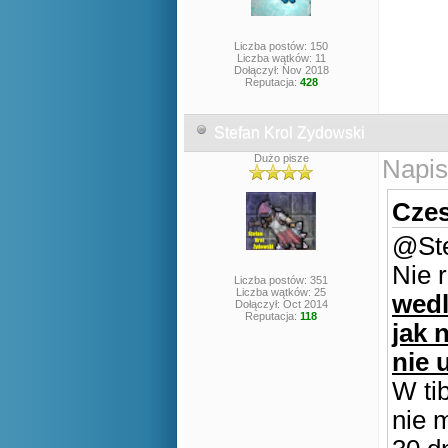
Liczba postów: 150
Liczba wątków: 11
Dołączył: Nov 2018
Reputacja:
428
Stefan Krol Zydowski
Dużo pisze
Napis
Czes
@Ste
Nie 
Liczba postów: 351
Liczba wątków: 25
wedl
Dołączył: Oct 2014
Reputacja:
118
jak 
nie 
W tib
nie 