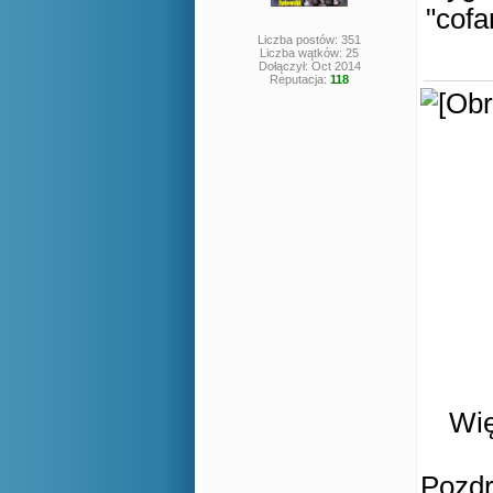
"cof
Liczba postów: 351
Liczba wątków: 25
Dołączył: Oct 2014
Reputacja:
118
Wię
Pozd