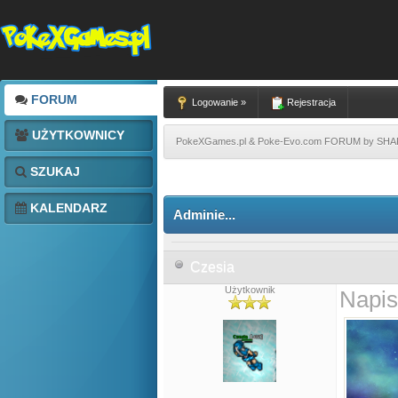
FORUM
Logowanie »
Rejestracja
UŻYTKOWNICY
PokeXGames.pl & Poke-Evo.com FORUM by SH
SZUKAJ
KALENDARZ
Adminie...
Czesia
Użytkownik
Napis