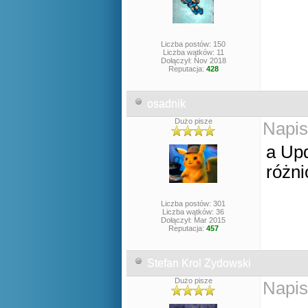
Liczba postów: 150
Liczba wątków: 11
Dołączył: Nov 2018
Reputacja:
428
osadnik
Dużo pisze
Napis
a Upd
różn
Liczba postów: 301
Liczba wątków: 36
Dołączył: Mar 2015
Reputacja:
457
Stefan Krol Zydowski
Dużo pisze
Napis