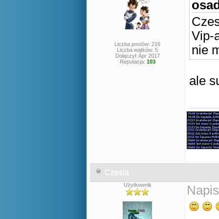
osad
Czes
Vip-
Liczba postów: 216
nie 
Liczba wątków: 5
Dołączył: Apr 2017
Reputacja:
103
ale 
Czesia
Użytkownik
Napis