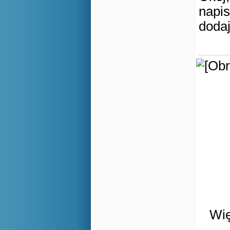
napis
doda
Wię