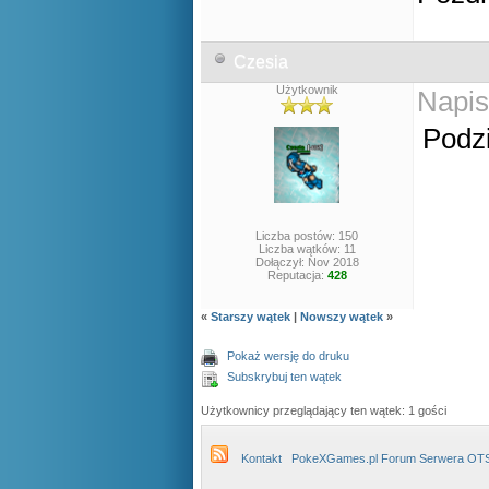
Czesia
Użytkownik
Napis
Podz
Liczba postów: 150
Liczba wątków: 11
Dołączył: Nov 2018
Reputacja:
428
«
Starszy wątek
|
Nowszy wątek
»
Pokaż wersję do druku
Subskrybuj ten wątek
Użytkownicy przeglądający ten wątek: 1 gości
Kontakt
PokeXGames.pl Forum Serwera OT