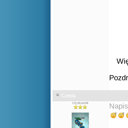
Wię
Pozd
Czesia
Użytkownik
Napis