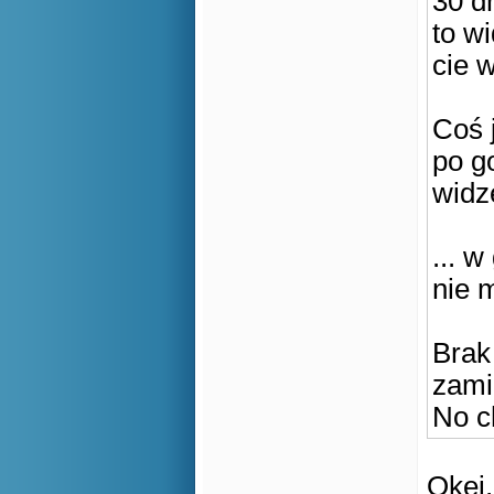
30 d
to w
cie w
Coś j
po g
widzę
... w
nie 
Brak
zami
No c
Okej,