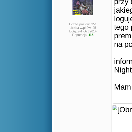
przy 
jakie
loguj
Liczba postów: 351
tego 
Liczba wątków: 25
Dołączył: Oct 2014
premi
Reputacja:
118
na po
infor
Night
Mam 