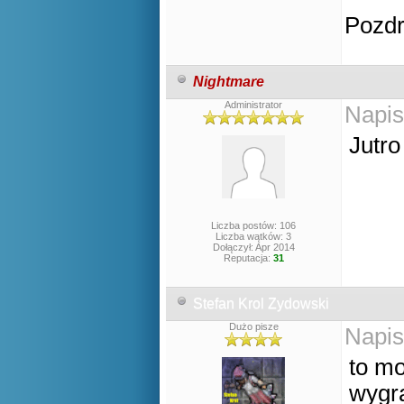
Pozd
Nightmare
Administrator
Napis
Jutro
Liczba postów: 106
Liczba wątków: 3
Dołączył: Apr 2014
Reputacja:
31
Stefan Krol Zydowski
Dużo pisze
Napis
to mo
wygra