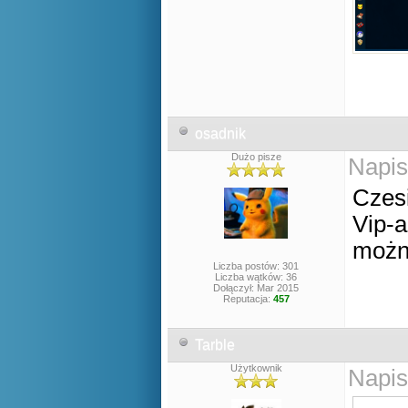
osadnik
Dużo pisze
Napis
Czesi
Vip-
możn
Liczba postów: 301
Liczba wątków: 36
Dołączył: Mar 2015
Reputacja:
457
Tarble
Użytkownik
Napis