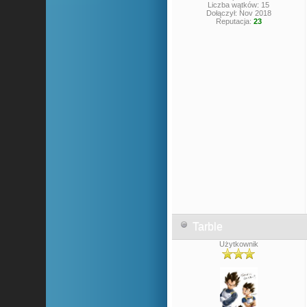
Liczba wątków: 15
Dołączył: Nov 2018
Reputacja:
23
Tarble
Użytkownik