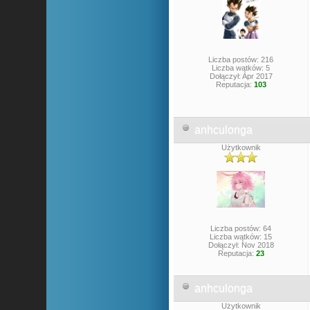
Liczba postów: 216
Liczba wątków: 5
Dołączył: Apr 2017
Reputacja:
103
anhculonga
Użytkownik
Liczba postów: 64
Liczba wątków: 15
Dołączył: Nov 2018
Reputacja:
23
anhculonga
Użytkownik