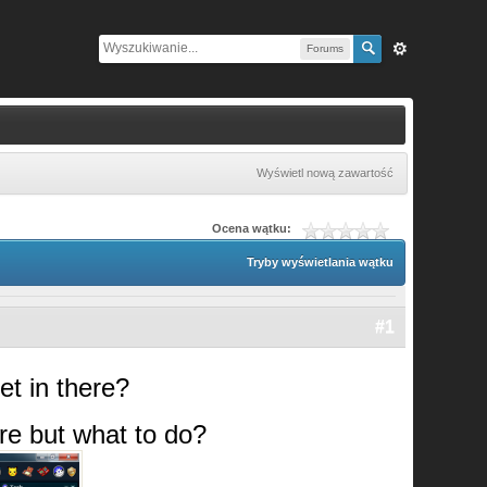
Forums
Wyświetl nową zawartość
Ocena wątku:
Tryby wyświetlania wątku
#1
et in there?
ere but what to do?