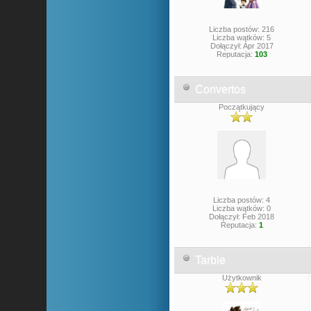
Liczba postów: 216
Liczba wątków: 5
Dołączył: Apr 2017
Reputacja:
103
Convertos
Początkujący
Liczba postów: 4
Liczba wątków: 0
Dołączył: Feb 2018
Reputacja:
1
Tarble
Użytkownik