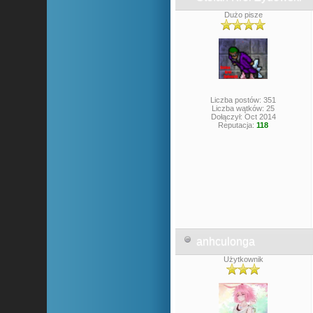
Dużo pisze
Liczba postów: 351
Liczba wątków: 25
Dołączył: Oct 2014
Reputacja:
118
anhculonga
Użytkownik