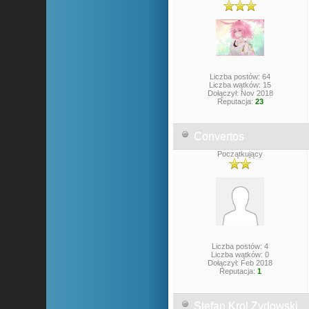
Liczba postów: 64
Liczba wątków: 15
Dołączył: Nov 2018
Reputacja:
23
Convertos
Początkujący
Liczba postów: 4
Liczba wątków: 0
Dołączył: Feb 2018
Reputacja:
1
Stefan Krol Zydowski