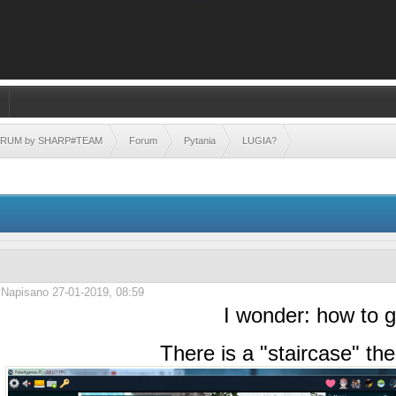
FORUM by SHARP#TEAM
Forum
Pytania
LUGIA?
Napisano 27-01-2019, 08:59
I wonder: how to g
There is a "staircase" th