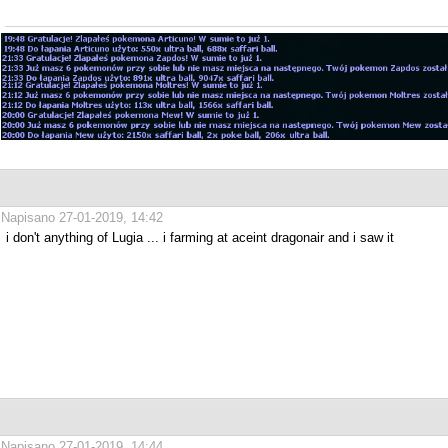
Napisano 27-01-2019, 14:42
i don't anything of Lugia ... i farming at aceint dragonair and i saw it
Napisano 27-01-2019, 14:44