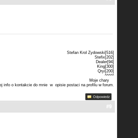
Stefan Krol Zydowski[516]
Stefix[202]
Dealer[94]
King[300]
Qryi[200]
^^^^^
Moje chary
j info o kontakcie do mnie w opisie postaci na profilu w forum.
Odpowiedz
#9