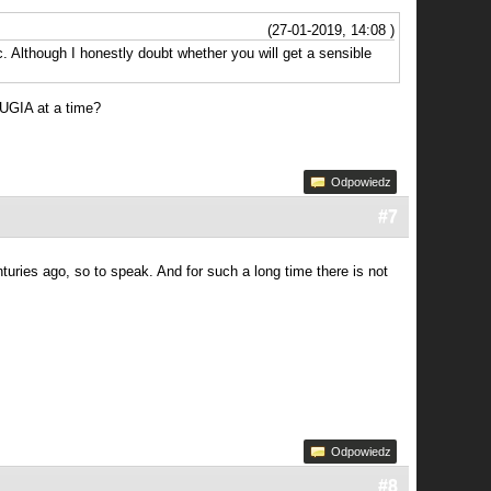
(27-01-2019, 14:08 )
c. Although I honestly doubt whether you will get a sensible
LUGIA at a time?
Odpowiedz
#7
ries ago, so to speak. And for such a long time there is not
Odpowiedz
#8