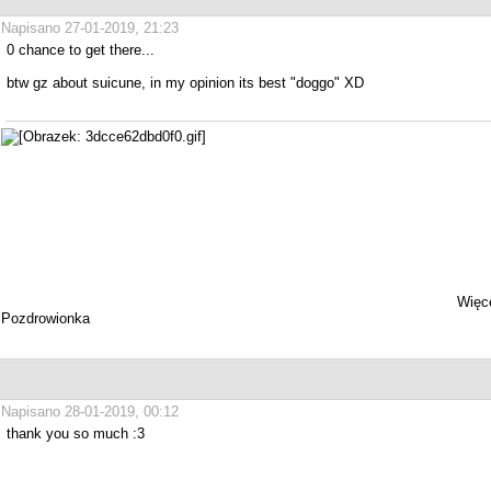
Napisano 27-01-2019, 21:23
0 chance to get there...
btw gz about suicune, in my opinion its best "doggo" XD
Więce
Pozdrowionka
Napisano 28-01-2019, 00:12
thank you so much :3