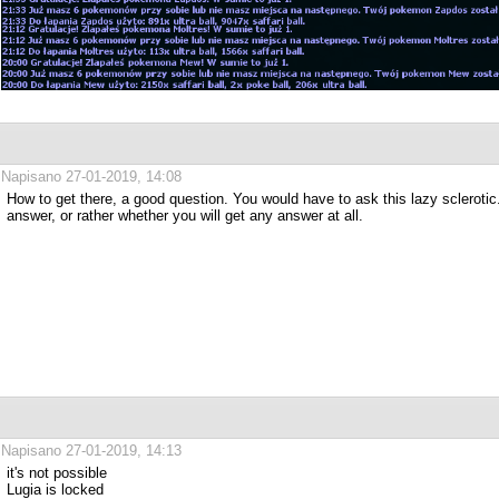
Napisano 27-01-2019, 14:08
How to get there, a good question. You would have to ask this lazy sclerotic
answer, or rather whether you will get any answer at all.
Napisano 27-01-2019, 14:13
it's not possible
Lugia is locked