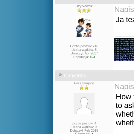
Użytkownik
Napis
Ja te
Liczba postów: 216
Liczba wątków: 5
Dołączył: Apr 2017
Reputacja:
103
Convertos
Początkujący
Napis
How t
to as
wheth
wheth
Liczba postów: 4
Liczba wątków: 0
Dołączył: Feb 2018