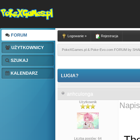
FORUM
Logowanie »
Rejestracja
UŻYTKOWNICY
PokeXGames.pl & Poke-Evo.com FORUM by SH
SZUKAJ
KALENDARZ
LUGIA?
anhculonga
Użytkownik
Napis
The
Liczba postów: 64