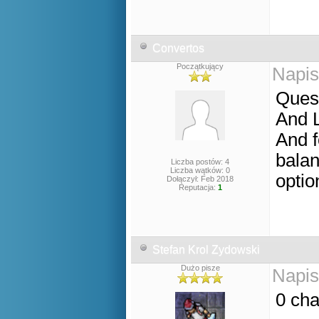
Convertos
Początkujący
Napis
Quest
And L
And f
balan
Liczba postów: 4
Liczba wątków: 0
opti
Dołączył: Feb 2018
Reputacja:
1
Stefan Krol Zydowski
Dużo pisze
Napis
0 cha