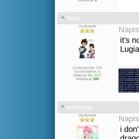
Reputacja:
1
Tarble
Użytkownik
Napis
it's 
Lugia
Liczba postów: 216
Liczba wątków: 5
Dołączył: Apr 2017
Reputacja:
103
anhculonga
Użytkownik
Napis
i don
drago