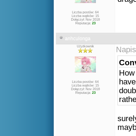
Liczba postów: 64
Liczba wątków: 15
Dołączył: Nov 2018
Reputacja:
23
anhculonga
Użytkownik
Napis
Conv
How 
have 
Liczba postów: 64
Liczba wątków: 15
doub
Dołączył: Nov 2018
Reputacja:
23
rathe
surel
mayb