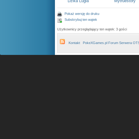
Dzika Lugia
Mytruestory
Pokaż wersję do druku
Subskrybuj ten wątek
Użytkownicy przeglądający ten wątek: 3 gości
Kontakt
PokeXGames.pl Forum Serwera OT