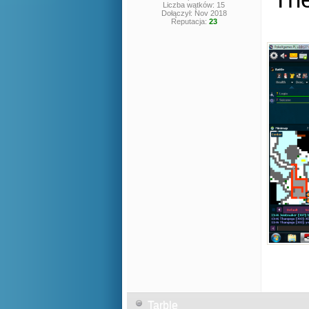
Liczba wątków: 15
Dołączył: Nov 2018
Reputacja:
23
Tarble