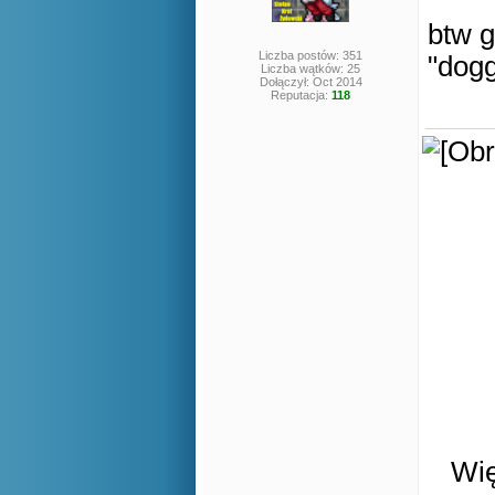
btw g
Liczba postów: 351
"dog
Liczba wątków: 25
Dołączył: Oct 2014
Reputacja:
118
Wię