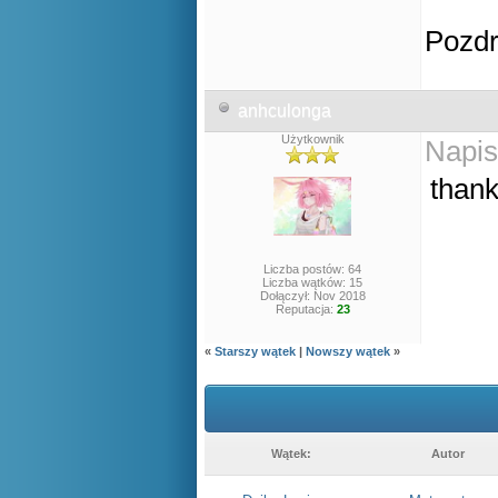
Pozd
anhculonga
Użytkownik
Napis
thank
Liczba postów: 64
Liczba wątków: 15
Dołączył: Nov 2018
Reputacja:
23
«
Starszy wątek
|
Nowszy wątek
»
Wątek:
Autor