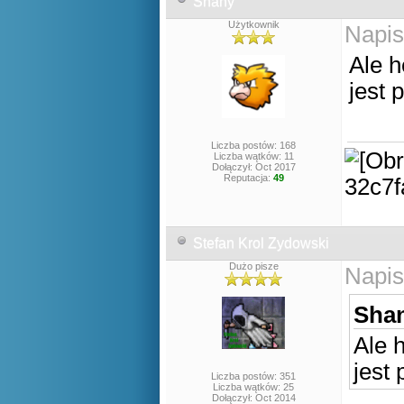
Shany
Użytkownik
Napis
Ale h
jest 
Liczba postów: 168
Liczba wątków: 11
Dołączył: Oct 2017
Reputacja:
49
Stefan Krol Zydowski
Dużo pisze
Napis
Shan
Ale h
jest
Liczba postów: 351
Liczba wątków: 25
Dołączył: Oct 2014