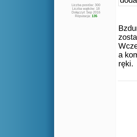
doda
Liczba postów: 300
Liczba wątków: 18
Dołączył: Sep 2016
Reputacja:
135
Bzdur
zosta
Wcześ
a kom
ręki.