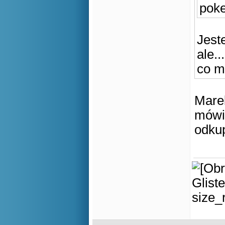
pok
Jest
ale...
co m
Marek
mówił
odkup