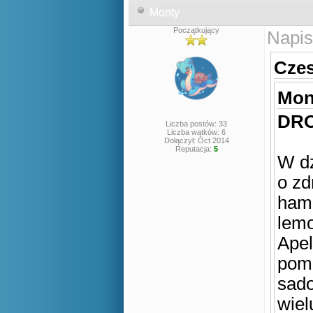
Monty
Początkujący
Napis
Czes
Mont
DRO
Liczba postów: 33
Liczba wątków: 6
Dołączył: Oct 2014
Reputacja:
5
W dz
o zd
hamb
lemo
Apel
pom
sado
wiel