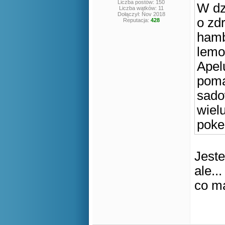
Liczba postów: 150
W dz
Liczba wątków: 11
Dołączył: Nov 2018
o zd
Reputacja:
428
hamb
lemo
Apel
poma
sado
wiel
poke
Jest
ale...
co m