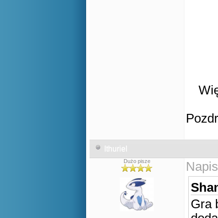
Wię
Pozd
Ithuriel
Dużo pisze
Napis
Shan
Gra 