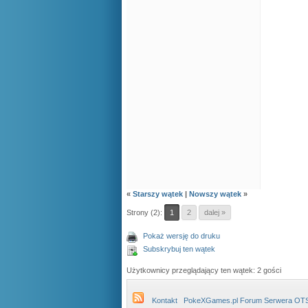
«
Starszy wątek
|
Nowszy wątek
»
Strony (2):
1
2
dalej »
Pokaż wersję do druku
Subskrybuj ten wątek
Użytkownicy przeglądający ten wątek: 2 gości
Kontakt
PokeXGames.pl Forum Serwera OT