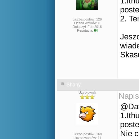
1.Ith
post
2. Te
Liczba postów: 129
Liczba wątków: 0
Dołączył: Feb 2016
Reputacja:
64
Jesz
wiade
Skasu
Shany
Użytkownik
Napis
@Da
1.Ith
post
Nie c
Liczba postów: 168
Liczba wątków: 11