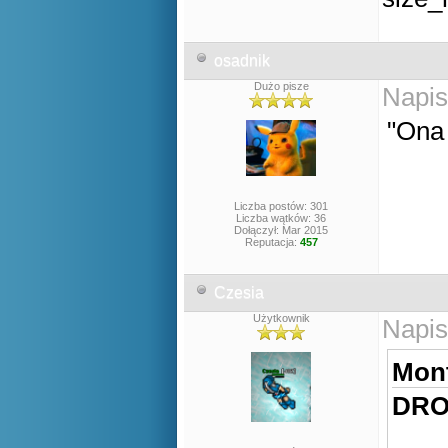
osadnik
Dużo pisze
Napis
"Ona
Liczba postów: 301
Liczba wątków: 36
Dołączył: Mar 2015
Reputacja:
457
Czesia
Użytkownik
Napis
Mont
DRO