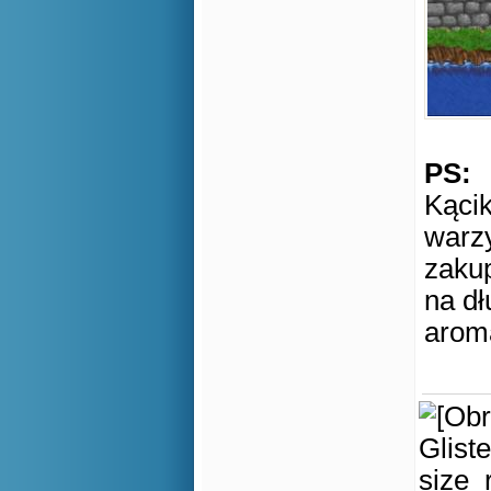
PS:
Kąci
warz
zakup
na dł
arom