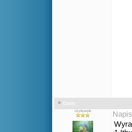
Davin
Użytkownik
Napis
Wyra