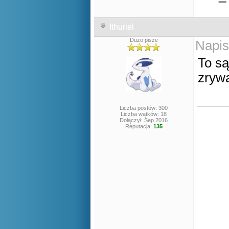
Ithuriel
Dużo pisze
Napis
To są
zrywa
Liczba postów: 300
Liczba wątków: 18
Dołączył: Sep 2016
Reputacja:
135