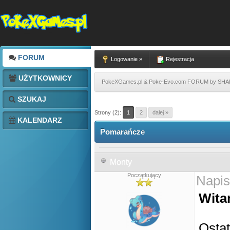
FORUM
Logowanie »
Rejestracja
UŻYTKOWNICY
PokeXGames.pl & Poke-Evo.com FORUM by SH
SZUKAJ
Strony (2):
1
2
dalej »
KALENDARZ
Pomarańcze
Monty
Początkujący
Napis
Wita
Ostat