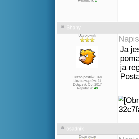
Reputacja:
1
Shany
Użytkownik
Napis
Ja je
poma
ja r
Post
Liczba postów: 168
Liczba wątków: 11
Dołączył: Oct 2017
Reputacja:
49
osadnik
Dużo pisze