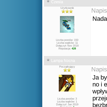
Czesia
Użytkownik
Napis
Nadal
Liczba postów: 150
Liczba wątków: 11
Dołączył: Nov 2018
Reputacja:
428
Lampa Nocna
Początkujący
Napis
Ja by
no i 
wpły
przej
Liczba postów: 3
Liczba wątków: 1
bezbr
Dołączył: Jan 2019