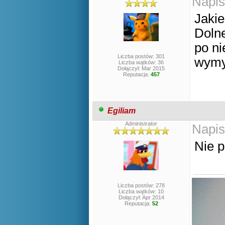
Napis
Jakie
Doln
po ni
Liczba postów: 301
wymy
Liczba wątków: 36
Dołączył: Mar 2015
Reputacja:
457
Egiliam
Administrator
Napis
Nie p
Liczba postów: 278
Liczba wątków: 10
Dołączył: Apr 2014
Reputacja:
52