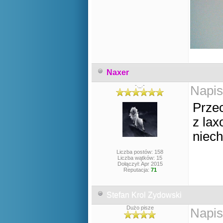
Naxer
-._.-
Napis
Przec
z lax
niech
Liczba postów: 158
Liczba wątków: 15
Dołączył: Apr 2015
Reputacja:
71
Stefan Krol Zydowski
Dużo pisze
Napis