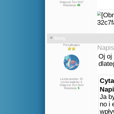
Dołączył: Oct 2017
Reputacja:
49
Monty
Początkujący
Napis
Oj oj
dlat
Cyta
Liczba postów: 33
Liczba wątków: 6
Dołączył: Oct 2014
Napi
Reputacja:
5
Ja b
no i
wpły