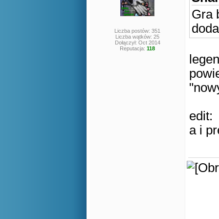
Gra 
doda
Liczba postów: 351
Liczba wątków: 25
Dołączył: Oct 2014
Reputacja:
118
legen
powi
"nowy
edit:
a i p