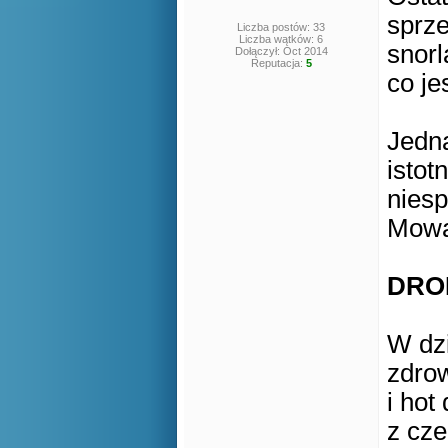
sprz
Liczba postów: 33
Liczba wątków: 6
snorl
Dołączył: Oct 2014
Reputacja:
5
co je
Jedn
istot
niesp
Mowa 
DRO
W dz
zdro
i hot
z cz