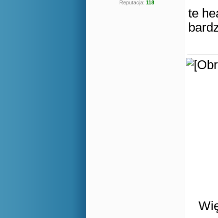
Reputacja:
118
te he
bardz
Wię