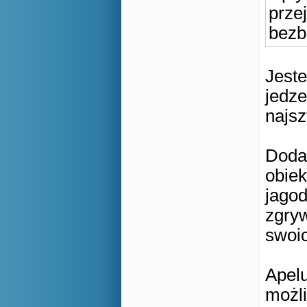
przej
bezb
Jeste
jedze
najsz
Doda
obiek
jagod
zgryw
swoic
Apelu
możli