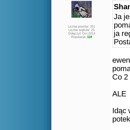
Shan
Ja j
poma
Liczba postów: 351
Liczba wątków: 25
ja r
Dołączył: Oct 2014
Reputacja:
118
Post
ewent
poma
Co 2 
ALE
Idąc 
potek