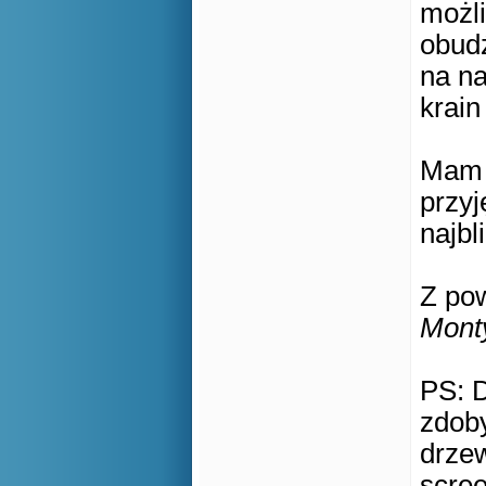
możl
obud
na n
krai
Mam n
przy
najbl
Z po
Mont
PS: 
zdob
drze
scree