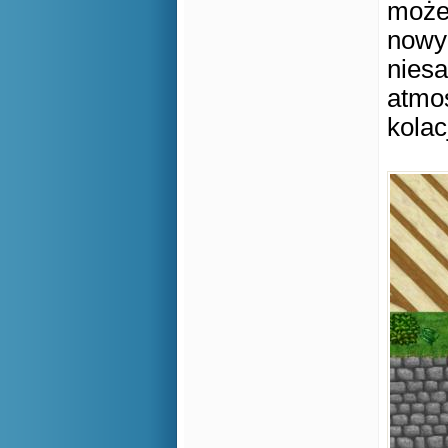
może 
nowyc
niesa
atmo
kola