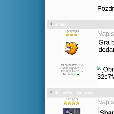
Pozd
Shany
Użytkownik
Napis
Gra b
doda
Liczba postów: 168
Liczba wątków: 11
Dołączył: Oct 2017
Reputacja:
49
Stefan Krol Zydowski
Dużo pisze
Napis
Shan