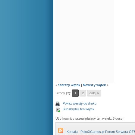
«
Starszy wątek
|
Nowszy wątek
»
Strony (2):
1
2
dalej »
Pokaż wersję do druku
Subskrybuj ten wątek
Użytkownicy przeglądający ten wątek: 3 gości
Kontakt
PokeXGames.pl Forum Serwera OT