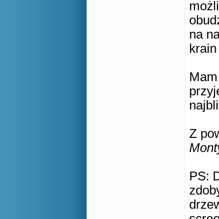
możl
obud
na n
krai
Mam n
przy
najbl
Z po
Mont
PS: 
zdob
drze
scree