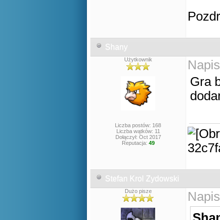
Pozd
Shany
Użytkownik
Napis
Gra b
doda
Liczba postów: 168
Liczba wątków: 11
Dołączył: Oct 2017
Reputacja:
49
Stefan Krol Zydowski
Dużo pisze
Napis
Shan