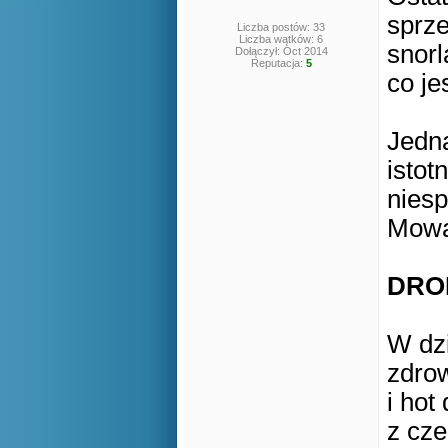
sprz
Liczba postów: 33
Liczba wątków: 6
snorl
Dołączył: Oct 2014
Reputacja:
5
co je
Jedn
istot
niesp
Mowa 
DRO
W dz
zdro
i hot
z cz