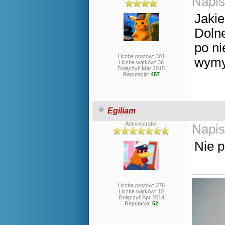
Napis
Jakie
Doln
po ni
Liczba postów: 301
wymy
Liczba wątków: 36
Dołączył: Mar 2015
Reputacja:
457
Egiliam
Administrator
Napis
Nie p
Liczba postów: 278
Liczba wątków: 10
Dołączył: Apr 2014
Reputacja:
52