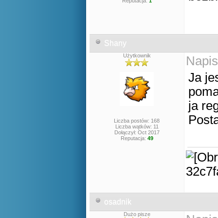
Reputacja:
1
Shany
Użytkownik
Napis
Ja je
poma
ja r
Post
Liczba postów: 168
Liczba wątków: 11
Dołączył: Oct 2017
Reputacja:
49
osadnik
Dużo pisze