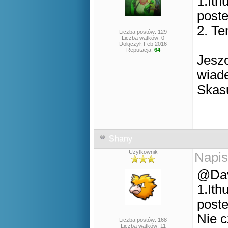
1.Ith
post
2. Te
Liczba postów: 129
Liczba wątków: 0
Dołączył: Feb 2016
Reputacja:
64
Jesz
wiade
Skasu
Shany
Użytkownik
Napis
@Da
1.Ith
post
Nie c
Liczba postów: 168
Liczba wątków: 11