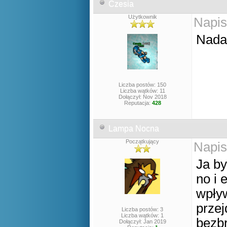
Czesia
Użytkownik
Napis
Nadal
Liczba postów: 150
Liczba wątków: 11
Dołączył: Nov 2018
Reputacja:
428
Lampa Nocna
Początkujący
Napis
Ja by
no i 
wpły
przej
Liczba postów: 3
Liczba wątków: 1
bezbr
Dołączył: Jan 2019