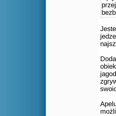
przej
bezb
Jeste
jedze
najsz
Doda
obiek
jagod
zgryw
swoic
Apelu
możli