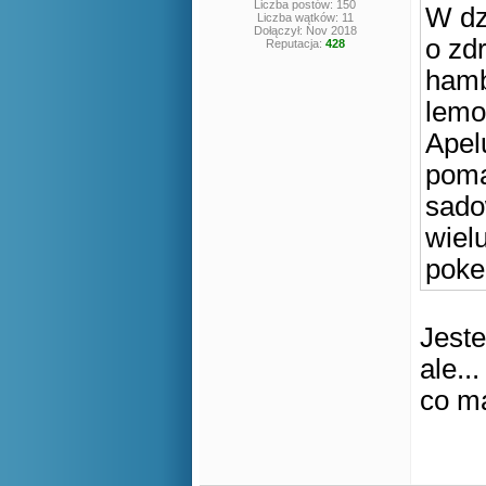
Liczba postów: 150
W dz
Liczba wątków: 11
Dołączył: Nov 2018
o zd
Reputacja:
428
hamb
lemo
Apel
poma
sado
wiel
poke
Jest
ale...
co m