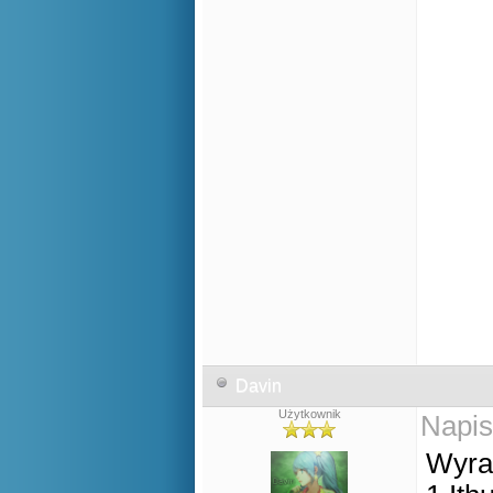
Davin
Użytkownik
Napis
Wyra