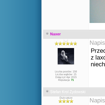
Naxer
-._.-
Napis
Przec
z lax
niech
Liczba postów: 158
Liczba wątków: 15
Dołączył: Apr 2015
Reputacja:
71
Stefan Krol Zydowski
Dużo pisze
Napis