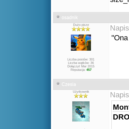
osadnik
Dużo pisze
Napis
"Ona
Liczba postów: 301
Liczba wątków: 36
Dołączył: Mar 2015
Reputacja:
457
Czesia
Użytkownik
Napis
Mont
DRO