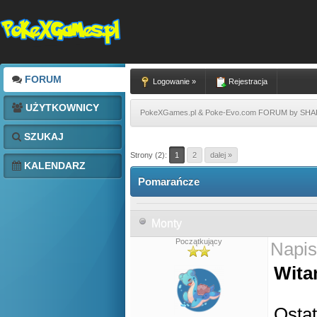
FORUM
Logowanie »
Rejestracja
UŻYTKOWNICY
PokeXGames.pl & Poke-Evo.com FORUM by SH
SZUKAJ
Strony (2):
1
2
dalej »
KALENDARZ
Pomarańcze
Monty
Początkujący
Napis
Wita
Ostat