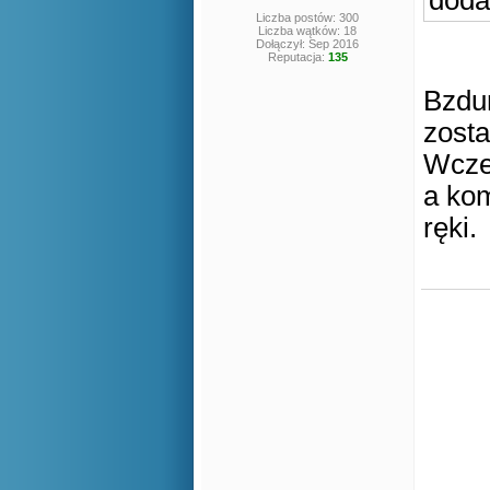
doda
Liczba postów: 300
Liczba wątków: 18
Dołączył: Sep 2016
Reputacja:
135
Bzdur
zosta
Wcześ
a kom
ręki.