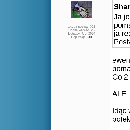
Shan
Ja j
poma
Liczba postów: 351
Liczba wątków: 25
ja r
Dołączył: Oct 2014
Reputacja:
118
Post
ewent
poma
Co 2 
ALE
Idąc 
potek