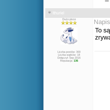
Ithuriel
Dużo pisze
Napis
To są
zrywa
Liczba postów: 300
Liczba wątków: 18
Dołączył: Sep 2016
Reputacja:
135