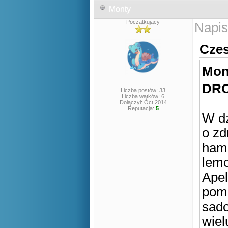
Monty
Początkujący
Napis
Czes
Mont
DRO
Liczba postów: 33
Liczba wątków: 6
Dołączył: Oct 2014
Reputacja:
5
W dz
o zd
hamb
lemo
Apel
pom
sado
wiel