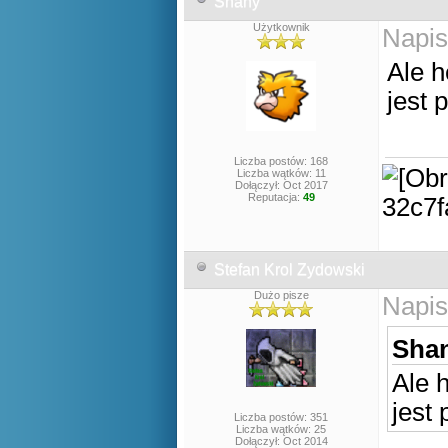
Shany
Użytkownik
Napis
Ale h
jest 
Liczba postów: 168
Liczba wątków: 11
Dołączył: Oct 2017
Reputacja:
49
Stefan Krol Zydowski
Dużo pisze
Napis
Shan
Ale h
jest
Liczba postów: 351
Liczba wątków: 25
Dołączył: Oct 2014