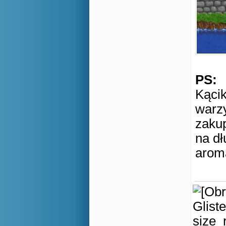
PS:
Kąci
warz
zakup
na dł
arom