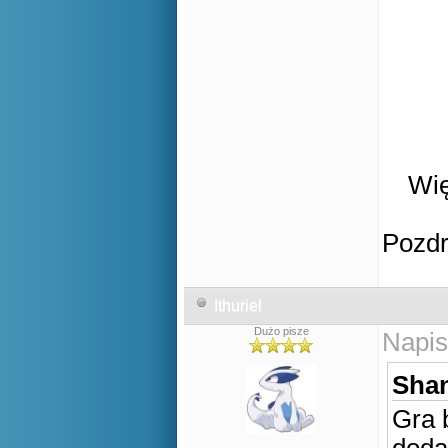
Wię
Pozd
Ithuriel
Dużo pisze
Napis
Shan
Gra 