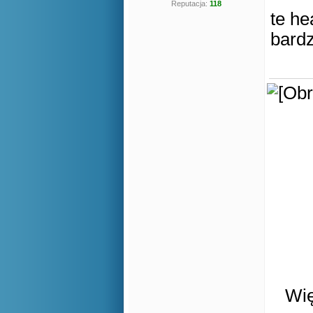
Reputacja:
118
te he
bardz
Wię