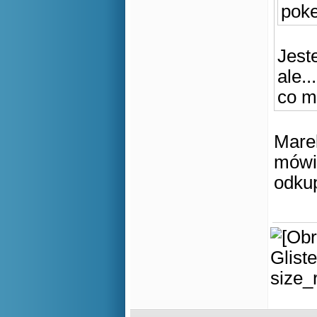
pok
Jest
ale...
co m
Marek
mówił
odkup