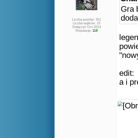
Gra 
doda
Liczba postów: 351
Liczba wątków: 25
Dołączył: Oct 2014
Reputacja:
118
legen
powi
"nowy
edit:
a i p