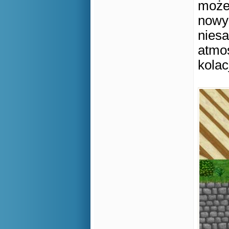
może 
nowyc
niesa
atmo
kola