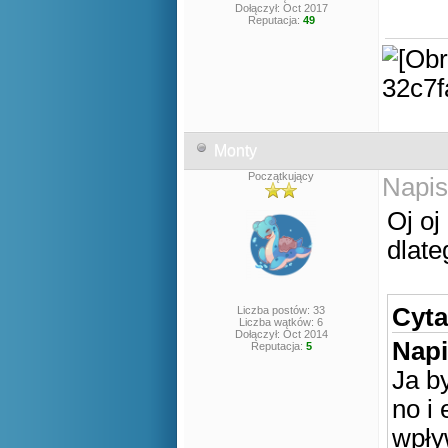
Dołączył: Oct 2017
Reputacja:
49
Monty
Początkujący
Napis
Oj oj
dlat
Cyta
Liczba postów: 33
Liczba wątków: 6
Dołączył: Oct 2014
Napi
Reputacja:
5
Ja b
no i
wpły