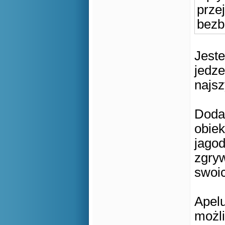
przej
bezb
Jeste
jedze
najsz
Doda
obiek
jagod
zgryw
swoic
Apelu
możli