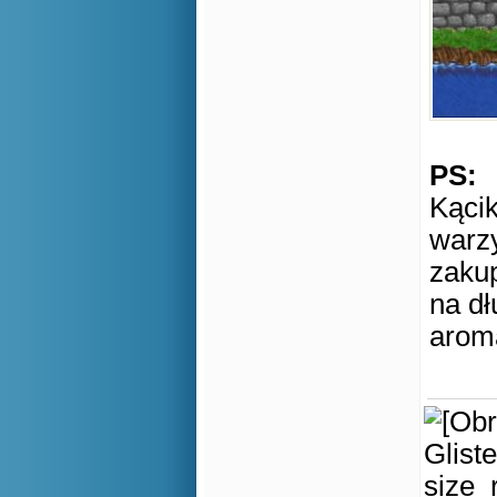
PS:
Kąci
warz
zakup
na dł
arom