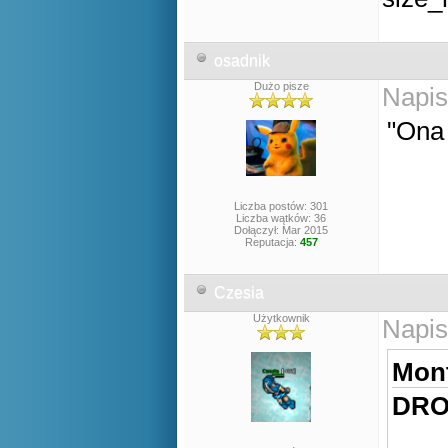
osadnik
Dużo pisze
Napis
"Ona
Liczba postów: 301
Liczba wątków: 36
Dołączył: Mar 2015
Reputacja:
457
Czesia
Użytkownik
Napis
Mont
DRO