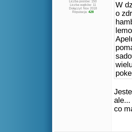
Liczba postów: 150
W dz
Liczba wątków: 11
Dołączył: Nov 2018
o zd
Reputacja:
428
hamb
lemo
Apel
poma
sado
wiel
poke
Jest
ale...
co m