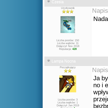
Czesia
Użytkownik
Napis
Nadal
Liczba postów: 150
Liczba wątków: 11
Dołączył: Nov 2018
Reputacja:
428
Lampa Nocna
Początkujący
Napis
Ja by
no i 
wpły
przej
Liczba postów: 3
Liczba wątków: 1
bezbr
Dołączył: Jan 2019