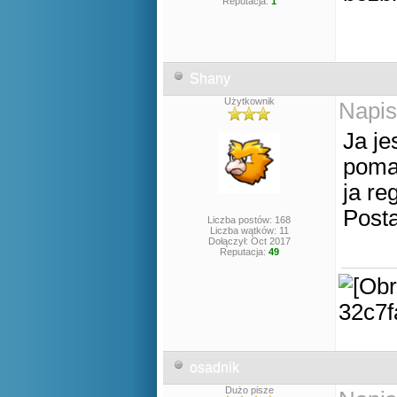
Reputacja:
1
Shany
Użytkownik
Napis
Ja je
poma
ja r
Post
Liczba postów: 168
Liczba wątków: 11
Dołączył: Oct 2017
Reputacja:
49
osadnik
Dużo pisze