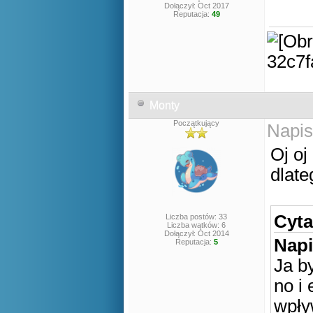
Dołączył: Oct 2017
Reputacja:
49
Monty
Początkujący
Napis
Oj oj
dlat
Cyta
Liczba postów: 33
Liczba wątków: 6
Dołączył: Oct 2014
Napi
Reputacja:
5
Ja b
no i
wpły