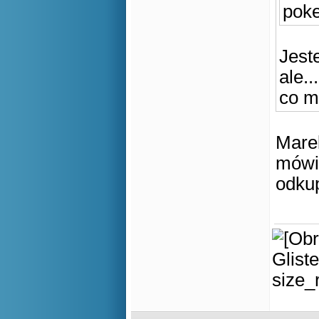
pok
Jest
ale...
co m
Marek
mówił
odkup