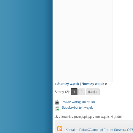
«
Starszy wątek
|
Nowszy wątek
»
Strony (2):
1
2
dalej »
Pokaż wersję do druku
Subskrybuj ten wątek
Użytkownicy przeglądający ten wątek: 4 gości
Kontakt
PokeXGames.pl Forum Serwera OT