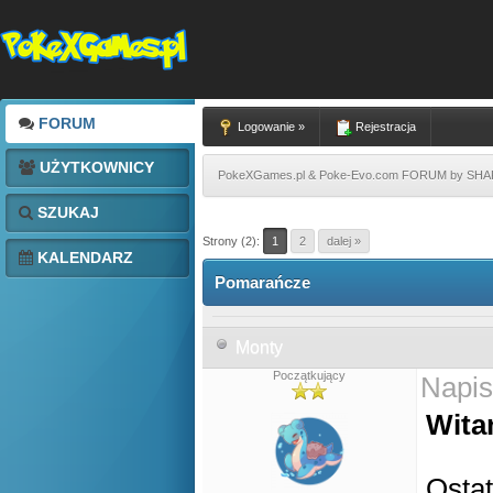
FORUM
Logowanie »
Rejestracja
UŻYTKOWNICY
PokeXGames.pl & Poke-Evo.com FORUM by SH
SZUKAJ
Strony (2):
1
2
dalej »
KALENDARZ
Pomarańcze
Monty
Początkujący
Napis
Wita
Ostat