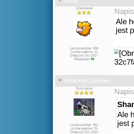
Shany
Użytkownik
Napis
Ale h
jest 
Liczba postów: 168
Liczba wątków: 11
Dołączył: Oct 2017
Reputacja:
49
Stefan Krol Zydowski
Dużo pisze
Napis
Shan
Ale h
jest
Liczba postów: 351
Liczba wątków: 25
Dołączył: Oct 2014