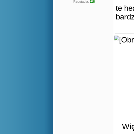
Reputacja:
118
te he
bardz
Wię