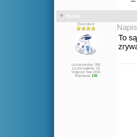
Ithuriel
Dużo pisze
Napis
To są
zrywa
Liczba postów: 300
Liczba wątków: 18
Dołączył: Sep 2016
Reputacja:
135