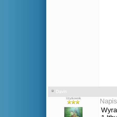
Davin
Użytkownik
Napis
Wyra