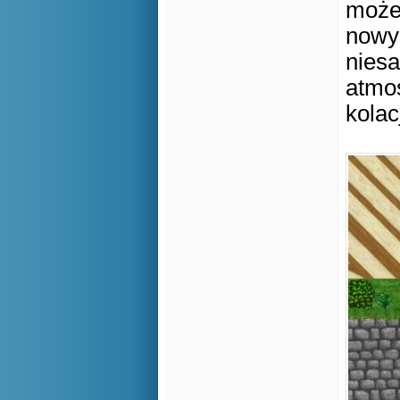
może 
nowyc
niesa
atmo
kola