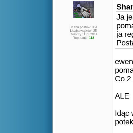
Shan
Ja j
poma
Liczba postów: 351
Liczba wątków: 25
ja r
Dołączył: Oct 2014
Reputacja:
118
Post
ewent
poma
Co 2 
ALE
Idąc 
potek