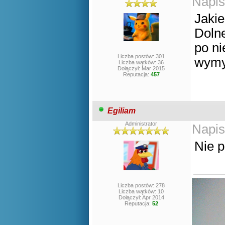
Napis
Jakie
Doln
po ni
Liczba postów: 301
wymy
Liczba wątków: 36
Dołączył: Mar 2015
Reputacja:
457
Egiliam
Administrator
Napis
Nie p
Liczba postów: 278
Liczba wątków: 10
Dołączył: Apr 2014
Reputacja:
52