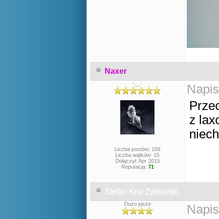
Naxer
-._.-
Napis
Przec
z lax
niech
Liczba postów: 158
Liczba wątków: 15
Dołączył: Apr 2015
Reputacja:
71
Stefan Krol Zydowski
Dużo pisze
Napis