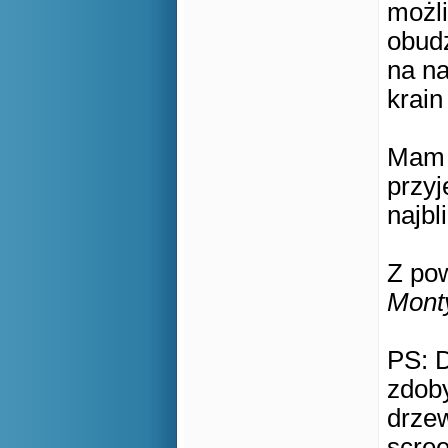
możl
obud
na n
krai
Mam n
przy
najbl
Z po
Mont
PS: 
zdob
drze
scree