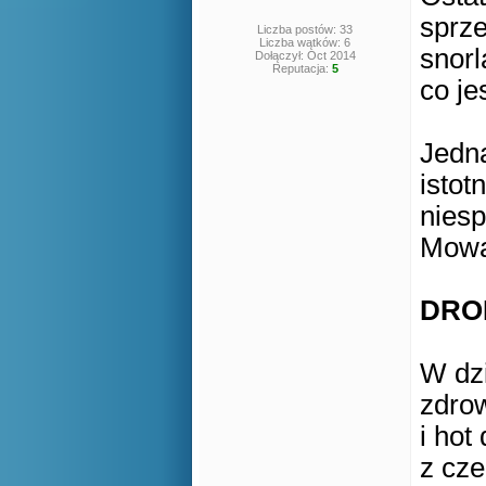
sprz
Liczba postów: 33
Liczba wątków: 6
snorl
Dołączył: Oct 2014
Reputacja:
5
co je
Jedn
istot
niesp
Mowa 
DRO
W dz
zdro
i hot
z cz