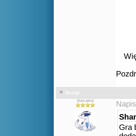
Wię
Pozd
Ithuriel
Dużo pisze
Napis
Shan
Gra 