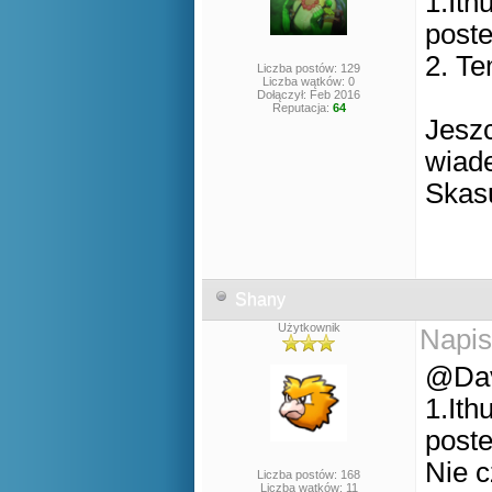
1.Ith
post
2. Te
Liczba postów: 129
Liczba wątków: 0
Dołączył: Feb 2016
Reputacja:
64
Jesz
wiade
Skasu
Shany
Użytkownik
Napis
@Da
1.Ith
post
Nie c
Liczba postów: 168
Liczba wątków: 11