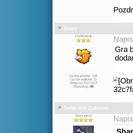
Pozd
Shany
Użytkownik
Napis
Gra b
doda
Liczba postów: 168
Liczba wątków: 11
Dołączył: Oct 2017
Reputacja:
49
Stefan Krol Zydowski
Dużo pisze
Napis
Shan