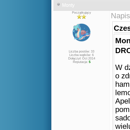
Monty
Początkujący
Napis
Czes
Mont
DRO
Liczba postów: 33
Liczba wątków: 6
Dołączył: Oct 2014
Reputacja:
5
W dz
o zd
hamb
lemo
Apel
pom
sado
wiel