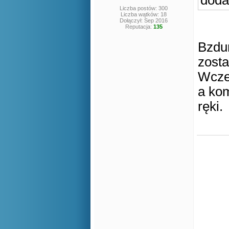
doda
Liczba postów: 300
Liczba wątków: 18
Dołączył: Sep 2016
Reputacja:
135
Bzdur
zosta
Wcześ
a kom
ręki.