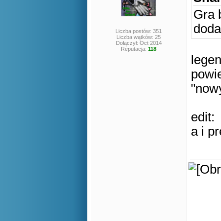
Gra 
doda
Liczba postów: 351
Liczba wątków: 25
Dołączył: Oct 2014
Reputacja:
118
legen
powi
"nowy
edit:
a i p