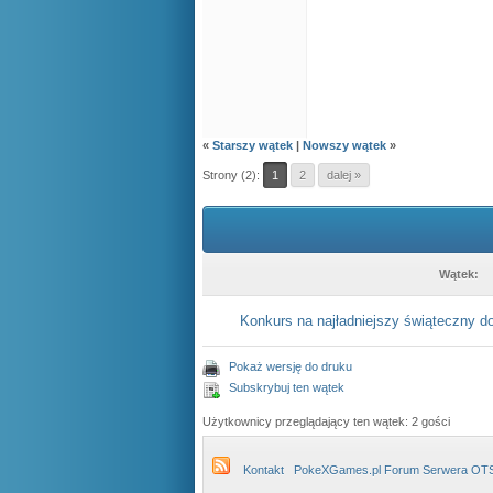
«
Starszy wątek
|
Nowszy wątek
»
Strony (2):
1
2
dalej »
Wątek:
Konkurs na najładniejszy świąteczny 
Pokaż wersję do druku
Subskrybuj ten wątek
Użytkownicy przeglądający ten wątek: 2 gości
Kontakt
PokeXGames.pl Forum Serwera OT