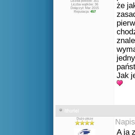
Liczba postów: 301
że ja
Liczba wątków: 36
Dołączył: Mar 2015
Reputacja:
457
zasad
pierw
chod
znale
wym
jedny
pańs
Jak j
Ithuriel
Dużo pisze
Napis
A ja 