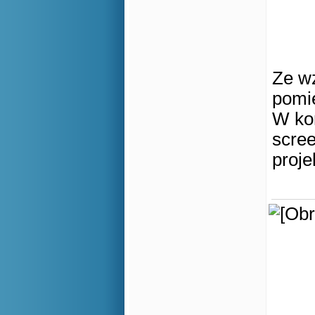
Ze wz
pomi
W kon
scre
proje