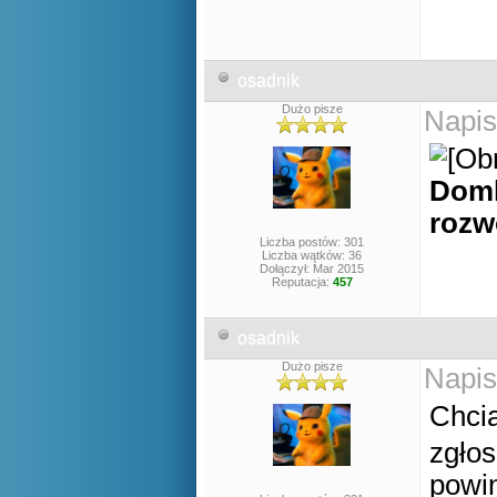
osadnik
Dużo pisze
Napis
Domk
roz
Liczba postów: 301
Liczba wątków: 36
Dołączył: Mar 2015
Reputacja:
457
osadnik
Dużo pisze
Napis
Chci
zgło
powin