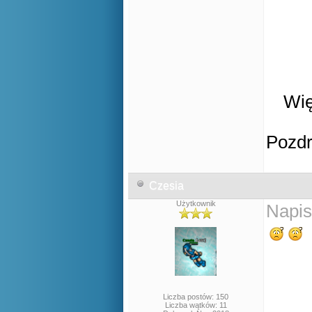
Wię
Pozd
Czesia
Użytkownik
Napis
Liczba postów: 150
Liczba wątków: 11