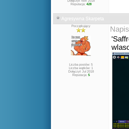
Dołączył: Nov 2018
Reputacja:
428
Agresywna Skarpeta
Początkujący
Napis
'Saff
wlasc
Liczba postów: 5
Liczba wątków: 1
Dołączył: Jul 2018
Reputacja:
5