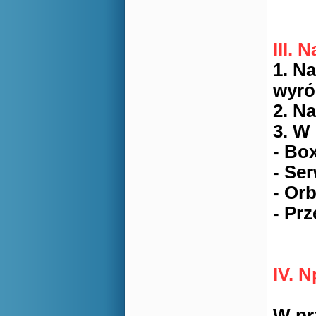
III. 
1. N
wyró
2. N
3. W
- Bo
- Se
- Or
- Pr
IV. 
W pr