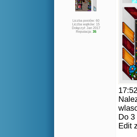
Liczba postów: 60
Liczba wątków: 15
Dołączył: Jan 2017
Reputacja:
35
17:52
Nalez
wlasc
Do 3 
Edit 