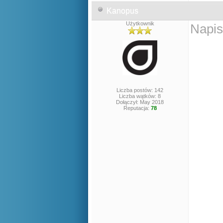
Kanopus
Użytkownik
Napis
Liczba postów: 142
Liczba wątków: 8
Dołączył: May 2018
Reputacja:
78