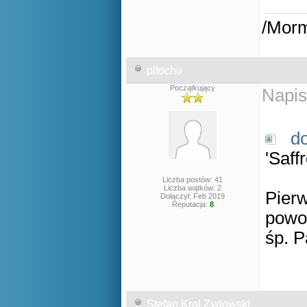
/Mor
pitochu
Początkujący
Napis
d
'Saff
Liczba postów: 41
Liczba wątków: 2
Pierw
Dołączył: Feb 2019
Reputacja:
8
powo
śp. P
Stefan Krol Zydowski