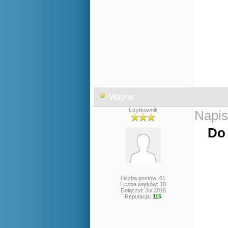
Wayne
Użytkownik
Napis
Do 
Liczba postów: 61
Liczba wątków: 10
Dołączył: Jul 2016
Reputacja:
115