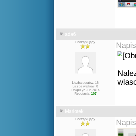
ada6
Początkujący
Napis
Nalez
wlasc
Liczba postów: 16
Liczba wątków: 0
Dołączył: Jun 2014
Reputacja:
107
Mariotek
Początkujący
Napis