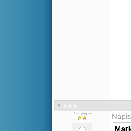
pitochu
Początkujący
Napis
Mari