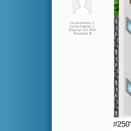
Liczba postów: 5
Liczba wątków: 1
Dołączył: Oct 2018
Reputacja:
1
#250'