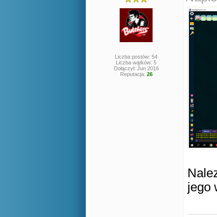
Liczba postów: 54
Liczba wątków: 5
Dołączył: Jun 2016
Reputacja:
26
Nalez
jego 