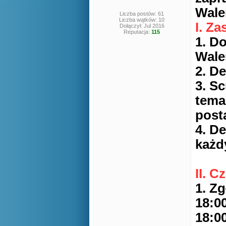
Wal
Liczba postów: 61
Liczba wątków: 10
I. Z
Dołączył: Jul 2016
Reputacja:
115
1. D
Wale
2. D
3. S
tema
post
4. D
każd
II. C
1. Z
18:0
18:0