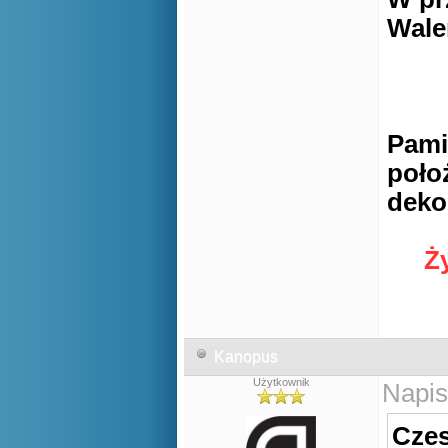
Wale
Pamię
poło
deko
Ż
Kanopus
Użytkownik
Napis
Czes