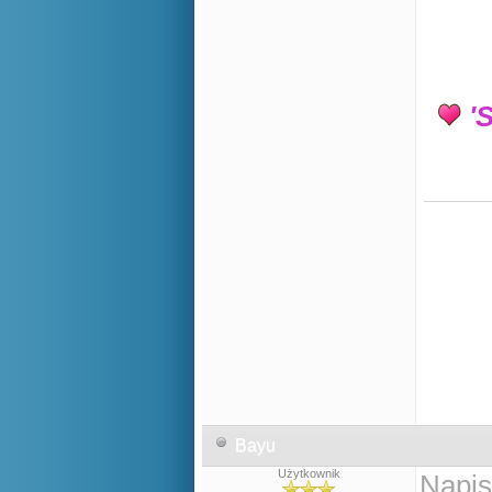
'S
Bayu
Użytkownik
Napis