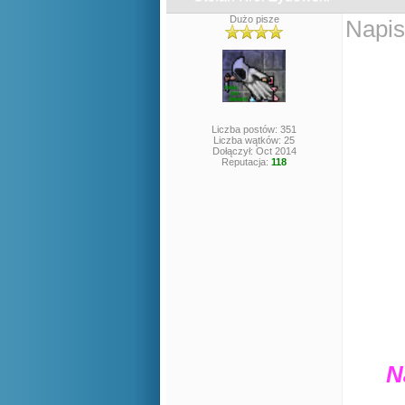
Dużo pisze
Napis
Liczba postów: 351
Liczba wątków: 25
Dołączył: Oct 2014
Reputacja:
118
N