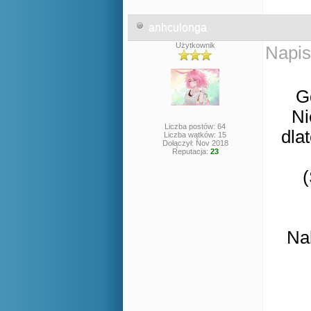
anhculonga
Użytkownik
Napis
G
Ni
Liczba postów: 64
dla
Liczba wątków: 15
Dołączył: Nov 2018
Reputacja:
23
(
Na