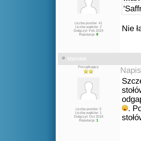
'Saf
Liczba postów: 41
Nie ł
Liczba wątków: 2
Dołączył: Feb 2019
Reputacja:
8
Mariotek
Początkujący
Napis
Szcze
stołó
odgap
. P
Liczba postów: 5
Liczba wątków: 1
stołó
Dołączył: Oct 2018
Reputacja:
1