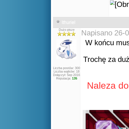
Ithuriel
Dużo pisze
Napisano 26-0
W końcu musi
Trochę za duż
Liczba postów: 300
Liczba wątków: 18
Dołączył: Sep 2016
Reputacja:
135
Naleza do 