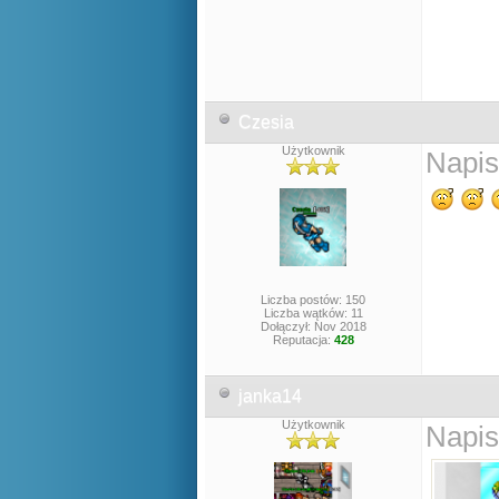
Czesia
Użytkownik
Napis
Liczba postów: 150
Liczba wątków: 11
Dołączył: Nov 2018
Reputacja:
428
janka14
Użytkownik
Napis