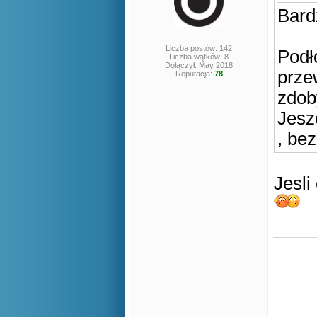
Bard
Liczba postów: 142
Podł
Liczba wątków: 8
Dołączył: May 2018
prze
Reputacja:
78
zdoby
Jesz
, be
Jesl