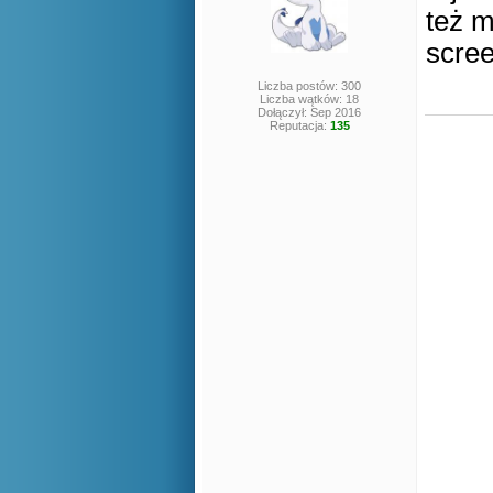
też 
scre
Liczba postów: 300
Liczba wątków: 18
Dołączył: Sep 2016
Reputacja:
135