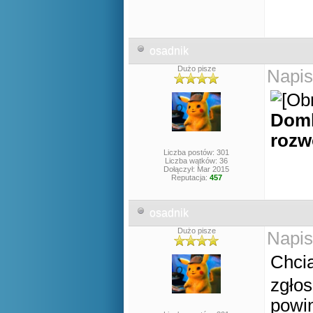
osadnik
Dużo pisze
Napis
Domk
roz
Liczba postów: 301
Liczba wątków: 36
Dołączył: Mar 2015
Reputacja:
457
osadnik
Dużo pisze
Napis
Chci
zgło
powin