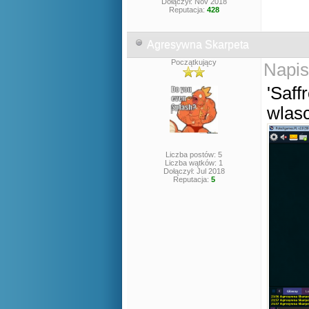
Dołączył: Nov 2018
Reputacja:
428
Agresywna Skarpeta
Początkujący
Napis
'Saff
wlasc
Liczba postów: 5
Liczba wątków: 1
Dołączył: Jul 2018
Reputacja:
5