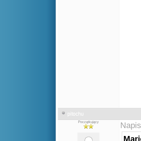
pitochu
Początkujący
Napis
Mari