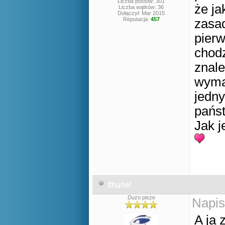
Liczba postów: 301
że ja
Liczba wątków: 36
Dołączył: Mar 2015
Reputacja:
457
zasad
pierw
chod
znale
wym
jedny
pańs
Jak j
Ithuriel
Dużo pisze
Napis
A ja 