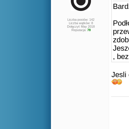
Bard
Liczba postów: 142
Podł
Liczba wątków: 8
Dołączył: May 2018
prze
Reputacja:
78
zdoby
Jesz
, be
Jesl