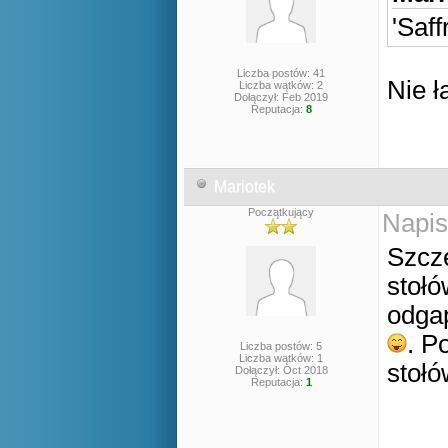
'Saf
Liczba postów: 41
Nie ł
Liczba wątków: 2
Dołączył: Feb 2019
Reputacja:
8
Mariotek
Początkujący
Napis
Szcze
stołó
odgap
. P
Liczba postów: 5
Liczba wątków: 1
stołó
Dołączył: Oct 2018
Reputacja:
1