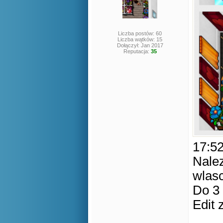
Liczba postów: 60
Liczba wątków: 15
Dołączył: Jan 2017
Reputacja:
35
17:52
Nalez
wlasc
Do 3 
Edit 