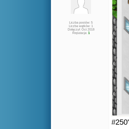
Liczba postów: 5
Liczba wątków: 1
Dołączył: Oct 2018
Reputacja:
1
#250'