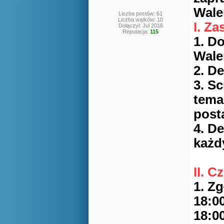
Wal
Liczba postów: 61
Liczba wątków: 10
I. Z
Dołączył: Jul 2016
Reputacja:
115
1. D
Wale
2. D
3. S
tema
post
4. D
każd
II. C
1. Z
18:0
18:0