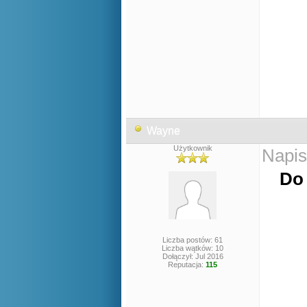
Wayne
Użytkownik
Napis
Do 
Liczba postów: 61
Liczba wątków: 10
Dołączył: Jul 2016
Reputacja:
115