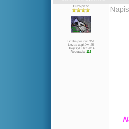
Dużo pisze
Napis
Liczba postów: 351
Liczba wątków: 25
Dołączył: Oct 2014
Reputacja:
118
N