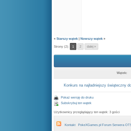
«
Starszy wątek
|
Nowszy wątek
»
Strony (2):
1
2
dalej »
Wątek:
Konkurs na najładniejszy świąteczny 
Pokaż wersję do druku
Subskrybuj ten wątek
Użytkownicy przeglądający ten wątek: 3 gości
Kontakt
PokeXGames.pl Forum Serwera OT