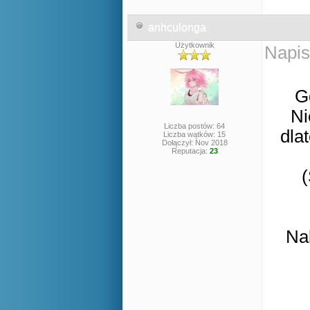
anhculonga
Użytkownik
Napis
G
Ni
Liczba postów: 64
dla
Liczba wątków: 15
Dołączył: Nov 2018
Reputacja:
23
(
Na