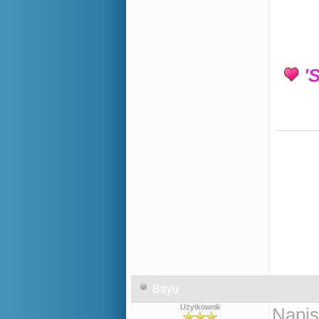
'S
Bayu
Użytkownik
Napis