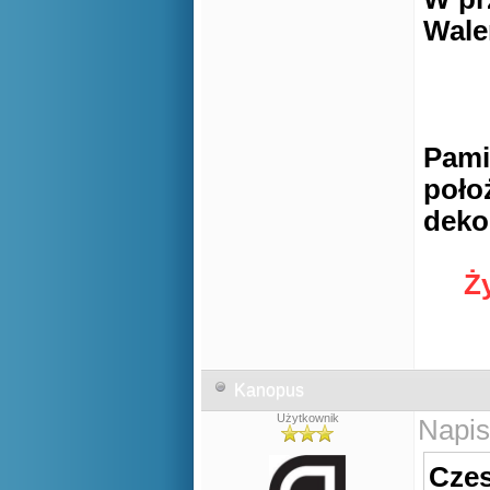
Wale
Pamię
poło
deko
Ż
Kanopus
Użytkownik
Napis
Czes