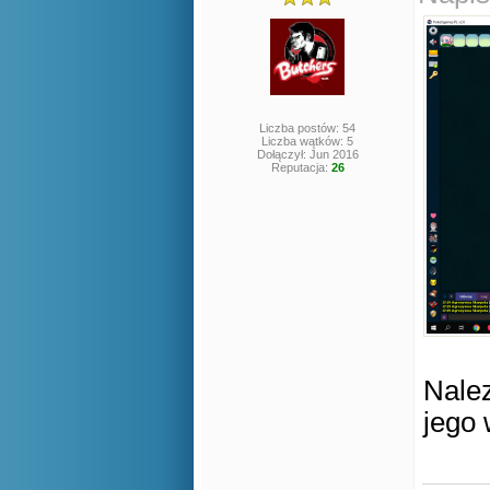
Liczba postów: 54
Liczba wątków: 5
Dołączył: Jun 2016
Reputacja:
26
Nalez
jego 