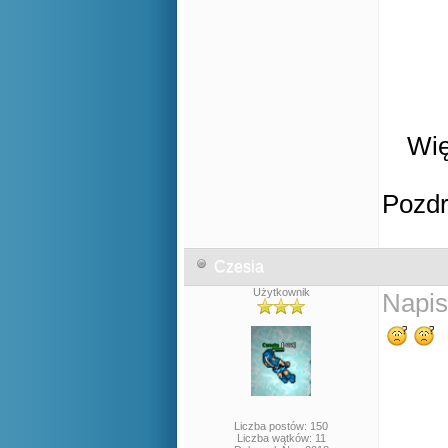
Wię
Pozd
Czesia
Użytkownik
Napis
Liczba postów: 150
Liczba wątków: 11