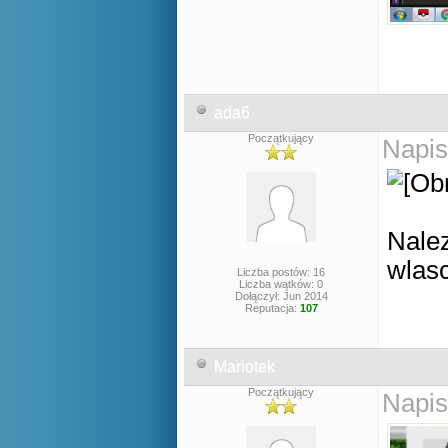
ada6
Początkujący
Napis
Nalez
wlasc
Liczba postów: 16
Liczba wątków: 0
Dołączył: Jun 2014
Reputacja:
107
Mariotek
Początkujący
Napis