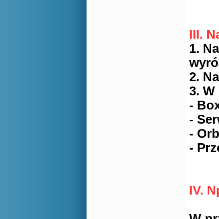
III. 
1. N
wyró
2. N
3. W
- Bo
- Se
- Or
- Pr
IV. 
W pr