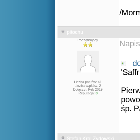
/Mor
pitochu
Początkujący
Napis
d
'Saff
Liczba postów: 41
Liczba wątków: 2
Pierw
Dołączył: Feb 2019
Reputacja:
8
powo
śp. P
Stefan Krol Zydowski