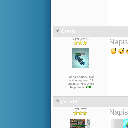
Czesia
Użytkownik
Napis
Liczba postów: 150
Liczba wątków: 11
Dołączył: Nov 2018
Reputacja:
428
janka14
Użytkownik
Napis