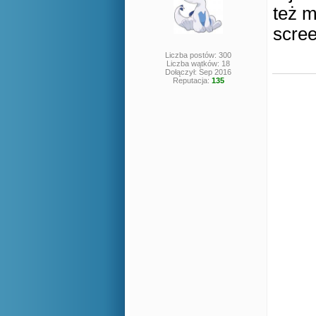
też 
scre
Liczba postów: 300
Liczba wątków: 18
Dołączył: Sep 2016
Reputacja:
135