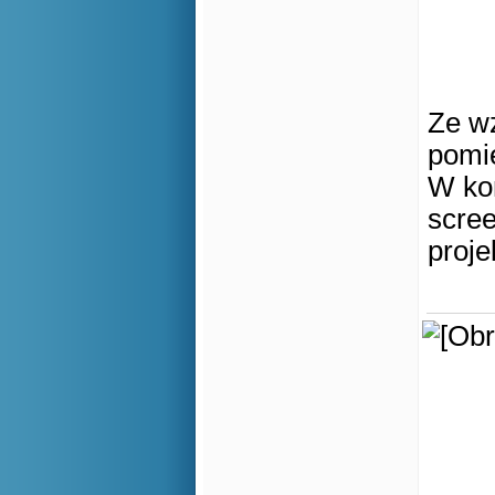
Ze wz
pomi
W kon
scre
proje