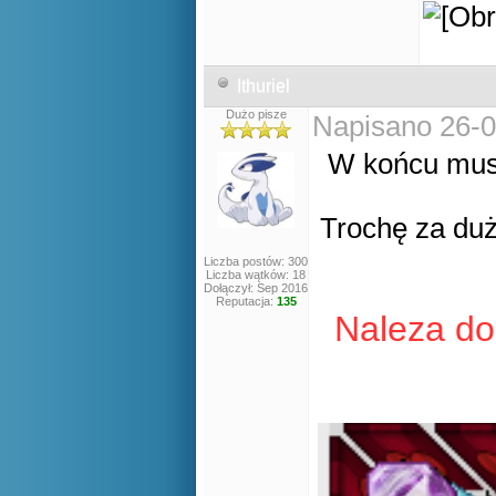
Ithuriel
Dużo pisze
Napisano 26-0
W końcu musi
Trochę za duż
Liczba postów: 300
Liczba wątków: 18
Dołączył: Sep 2016
Reputacja:
135
Naleza do 