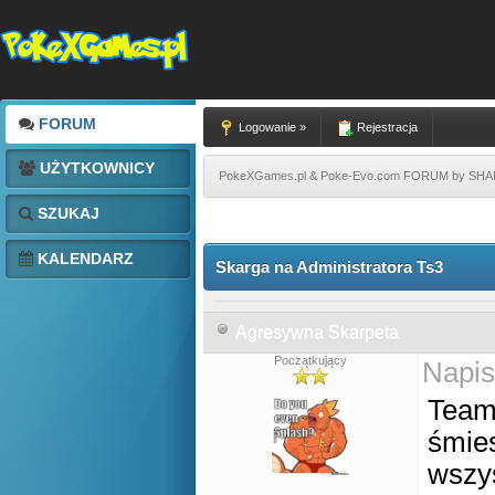
FORUM
Logowanie »
Rejestracja
UŻYTKOWNICY
PokeXGames.pl & Poke-Evo.com FORUM by SH
SZUKAJ
KALENDARZ
Skarga na Administratora Ts3
Agresywna Skarpeta
Początkujący
Napis
Teams
śmies
wszys