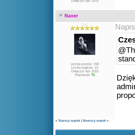
Dołączył: Apr 2019
Naxer
-._.-
Napis
Czes
@Thc
stan
Liczba postów: 158
Liczba wątków: 15
Dołączył: Apr 2015
Reputacja:
71
Dzięk
admin
propo
«
Starszy wątek
|
Nowszy wątek
»