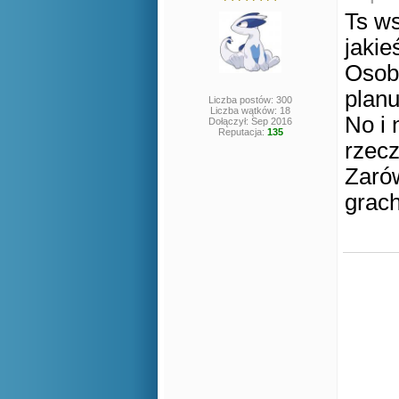
Ts ws
jakie
Osobi
planu
Liczba postów: 300
Liczba wątków: 18
No i 
Dołączył: Sep 2016
Reputacja:
135
rzecz
Zarów
grach