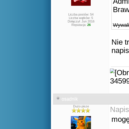
Admi
Braw
Liczba postów: 54
Liczba wątków: 5
Dołączył: Jun 2016
Wywali
Reputacja:
26
Nie t
napis
osadnik
Dużo pisze
Napis
mogę