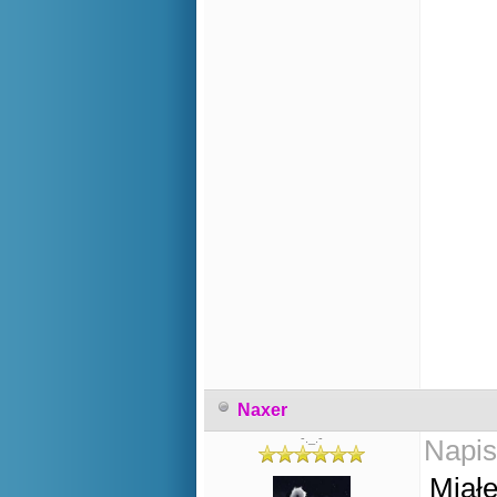
Naxer
-._.-
Napis
Miałe