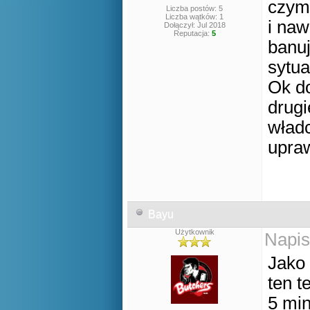
czym 
Liczba postów: 5
Liczba wątków: 1
i naw
Dołączył: Jul 2018
Reputacja:
5
banuj
sytua
Ok d
drugi
władc
upra
Bayu
Użytkownik
Napis
Jako
ten t
5 min