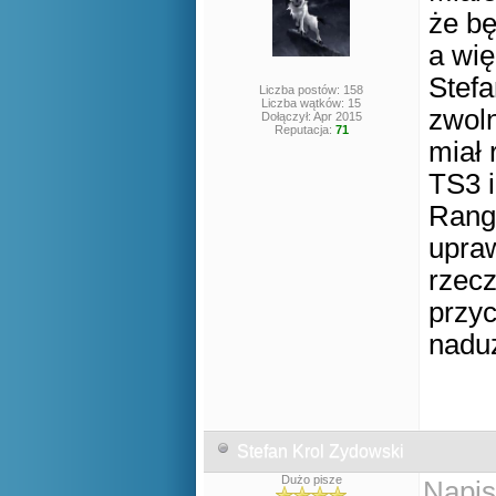
że bę
a wi
Stefa
Liczba postów: 158
Liczba wątków: 15
zwoln
Dołączył: Apr 2015
Reputacja:
71
miał 
TS3 
Ranga
upraw
rzecz
przyc
nadu
Stefan Krol Zydowski
Dużo pisze
Napis