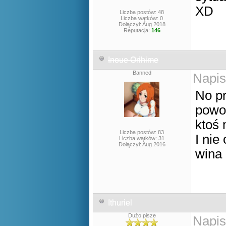
XD
Liczba postów: 48
Liczba wątków: 0
Dołączył: Aug 2018
Reputacja:
146
Inoue Orihime
Banned
Napis
No pr
powol
ktoś 
Liczba postów: 83
I nie
Liczba wątków: 31
Dołączył: Aug 2016
wina 
Ithuriel
Dużo pisze
Napis