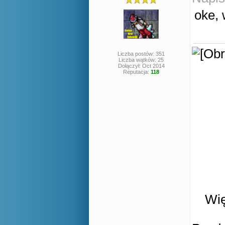
oke, 
Liczba postów: 351
Liczba wątków: 25
Dołączył: Oct 2014
Reputacja:
118
Wię