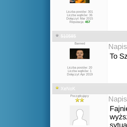
Liczba postów: 301
Liczba wątków: 36
Dołączył: Mar 2015
Reputacja:
457
510585
Banned
Napis
To Sz
Liczba postów: 20
Liczba wątków: 1
Dołączył: Apr 2019
XeNoK
Początkujący
Napis
Fajni
wyższ
sytua