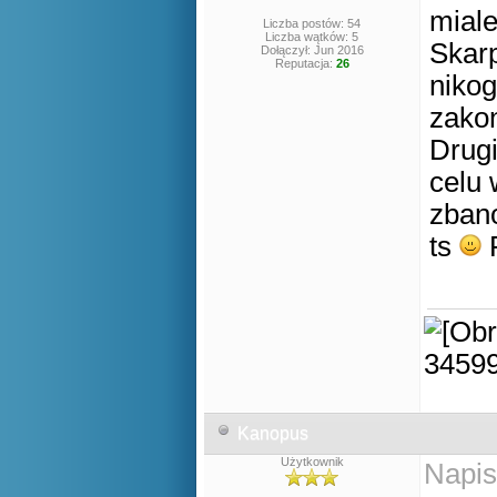
miale
Liczba postów: 54
Liczba wątków: 5
Skarp
Dołączył: Jun 2016
Reputacja:
26
nikog
zako
Drugi
celu 
zban
ts
P
Kanopus
Użytkownik
Napis