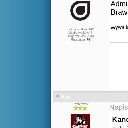
Admin
Brawo
Wywalić
Liczba postów: 142
Liczba wątków: 8
Dołączył: May 2018
Reputacja:
78
Bayu
Użytkownik
Napis
Kano