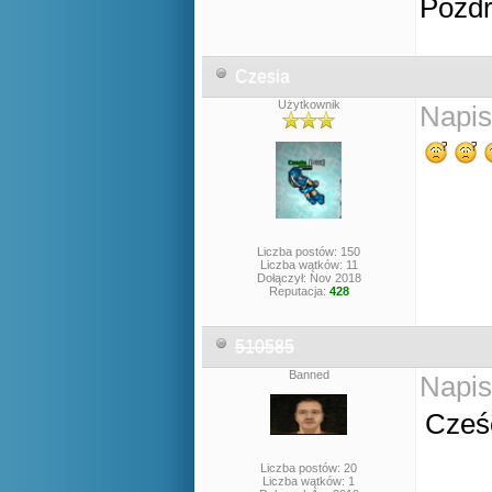
Pozd
Czesia
Użytkownik
Napis
Liczba postów: 150
Liczba wątków: 11
Dołączył: Nov 2018
Reputacja:
428
510585
Banned
Napis
Cześ
Liczba postów: 20
Liczba wątków: 1