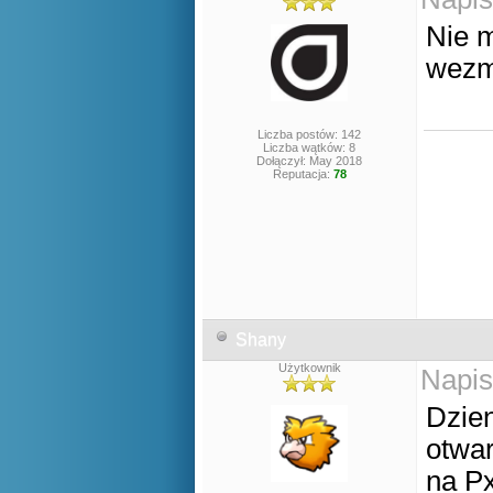
Nie m
wezmę
Liczba postów: 142
Liczba wątków: 8
Dołączył: May 2018
Reputacja:
78
Shany
Użytkownik
Napis
Dzien
otwa
na P