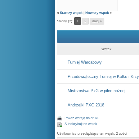
«
Starszy wątek
|
Nowszy wątek
»
Strony (2):
1
2
dalej »
Wątek:
Turniej Warcabowy
Przedświąteczny Turniej w Kółko i Krz
Mistrzostwa PxG w piłce nożnej
Andrzejki PXG 2018
Pokaż wersję do druku
Subskrybuj ten wątek
Użytkownicy przeglądający ten wątek: 2 gości