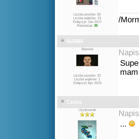
Liczba postów: 60
/Mor
Liczba wątków: 15
Dołączył: Jan 2017
Reputacja:
35
510585
Banned
Napis
Supe
mam 
Liczba postów: 20
Liczba wątków: 1
Dołączył: Apr 2019
Czesia
Użytkownik
Napis
...