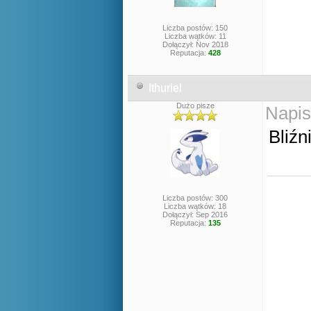
Liczba postów: 150
Liczba wątków: 11
Dołączył: Nov 2018
Reputacja:
428
Ithuriel
Dużo pisze
Napis
Bliźn
Liczba postów: 300
Liczba wątków: 18
Dołączył: Sep 2016
Reputacja:
135