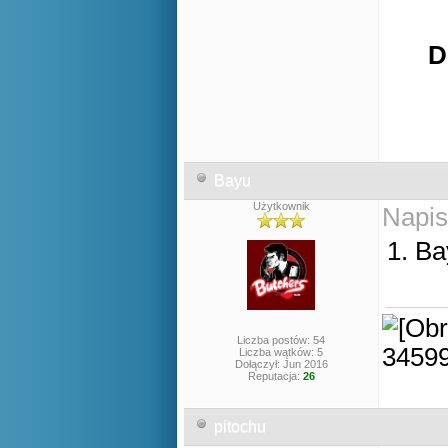
D
Bayu
Użytkownik
Napis
1. B
Liczba postów: 54
Liczba wątków: 5
Dołączył: Jun 2016
Reputacja:
26
pitochu