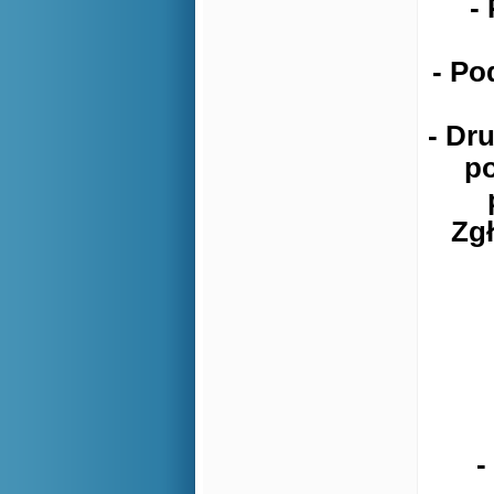
-
- Po
- Dr
po
Zgł
-