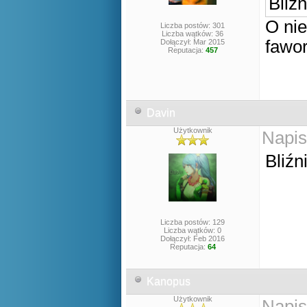
Bliź
O ni
Liczba postów: 301
Liczba wątków: 36
fawor
Dołączył: Mar 2015
Reputacja:
457
Davin
Użytkownik
Napis
Bliźn
Liczba postów: 129
Liczba wątków: 0
Dołączył: Feb 2016
Reputacja:
64
Kanopus
Użytkownik
Napis