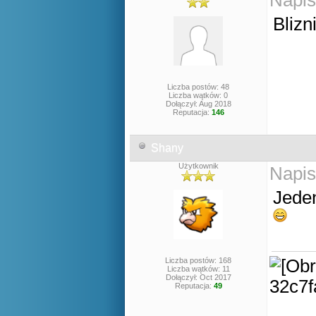
Napis
Blizn
Liczba postów: 48
Liczba wątków: 0
Dołączył: Aug 2018
Reputacja:
146
Shany
Użytkownik
Napis
Jeden
Liczba postów: 168
Liczba wątków: 11
Dołączył: Oct 2017
Reputacja:
49