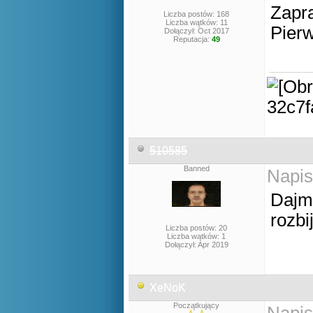
Zapr
Liczba postów: 168
Liczba wątków: 11
Pier
Dołączył: Oct 2017
Reputacja:
49
510585
Banned
Napis
Dajmy
rozbi
Liczba postów: 20
Liczba wątków: 1
Dołączył: Apr 2019
XeNoK
Początkujący