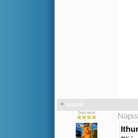
osadnik
Dużo pisze
Napis
Ithur