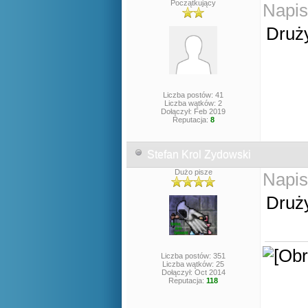
Początkujący
Napis
Druży
Liczba postów: 41
Liczba wątków: 2
Dołączył: Feb 2019
Reputacja:
8
Stefan Krol Zydowski
Dużo pisze
Napis
Druży
Liczba postów: 351
Liczba wątków: 25
Dołączył: Oct 2014
Reputacja:
118