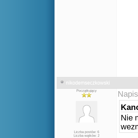
nikodemseczkowski
Początkujący
Napis
Kano
Nie 
wezm
Liczba postów: 6
Liczba wątków: 2