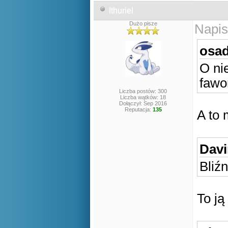
Ithuriel
Dużo pisze
Napis
osad
O ni
fawo
Liczba postów: 300
Liczba wątków: 18
Dołączył: Sep 2016
Reputacja:
135
A to 
Davi
Bliźn
To j