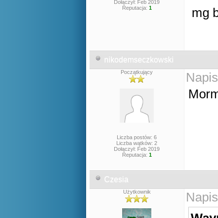
Dołączył: Feb 2019
Reputacja:
1
mg b
nikodemseczkowski
Początkujący
Napis
Morm
Liczba postów: 6
Liczba wątków: 2
Dołączył: Feb 2019
Reputacja:
1
Czesia
Użytkownik
Napis