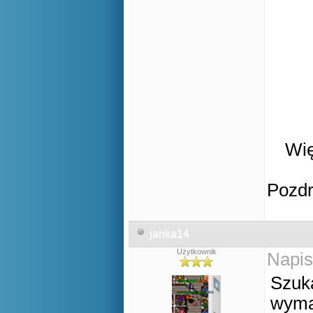
Wię
Pozd
janka14
Użytkownik
Napis
Szuka
wyma