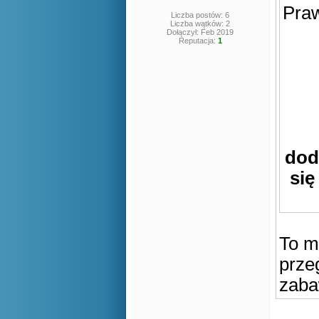
Praw
Liczba postów: 6
Liczba wątków: 2
Dołączył: Feb 2019
Reputacja:
1
dod
się
To m
prze
zaba