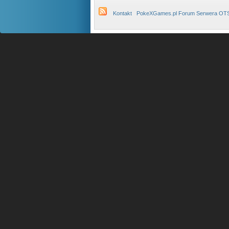
Kontakt
PokeXGames.pl Forum Serwera OT