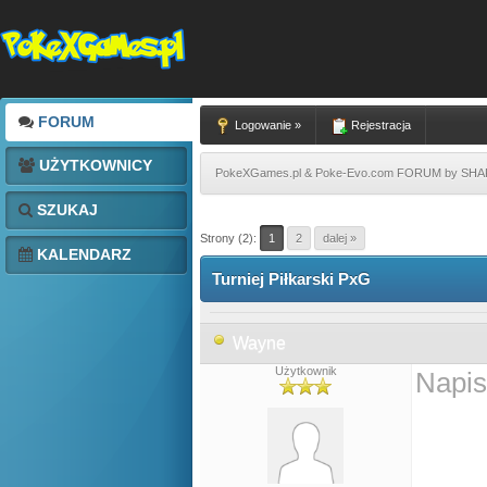
FORUM
Logowanie »
Rejestracja
UŻYTKOWNICY
PokeXGames.pl & Poke-Evo.com FORUM by SH
SZUKAJ
Strony (2):
1
2
dalej »
KALENDARZ
Turniej Piłkarski PxG
Wayne
Użytkownik
Napis