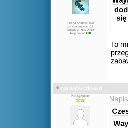
Wayn
dod
się
Liczba postów: 150
Liczba wątków: 11
Dołączył: Nov 2018
Reputacja:
428
To mn
przeg
zaba
nikodemseczkowski
Początkujący
Napis
Czes
Way