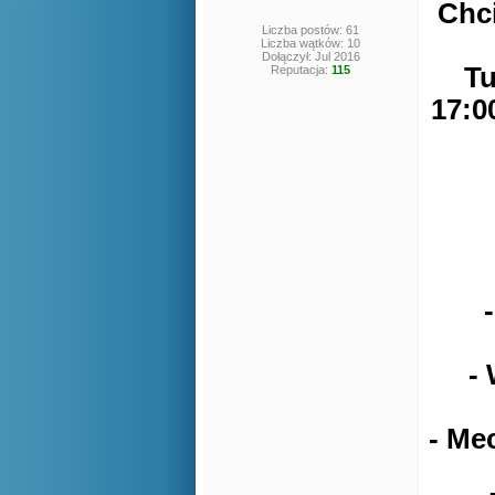
Chci
Liczba postów: 61
Liczba wątków: 10
Dołączył: Jul 2016
Tu
Reputacja:
115
17:0
-
- Me