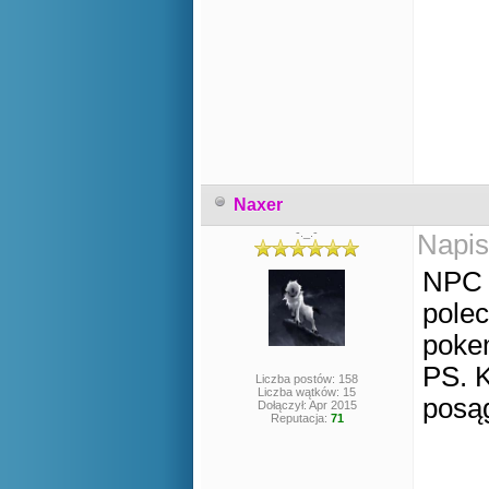
Naxer
-._.-
Napis
NPC z
polec
poke
PS. K
Liczba postów: 158
Liczba wątków: 15
posą
Dołączył: Apr 2015
Reputacja:
71