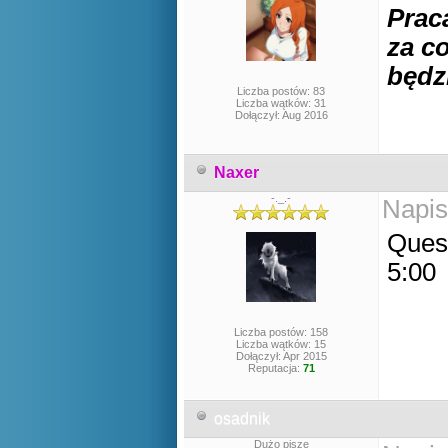
Prac
za c
będzi
Liczba postów: 83
Liczba wątków: 31
Dołączył: Aug 2016
Naxer
-._.-
Napis
Quest
5:00
Liczba postów: 158
Liczba wątków: 15
Dołączył: Apr 2015
Reputacja:
71
osadnik
Dużo pisze