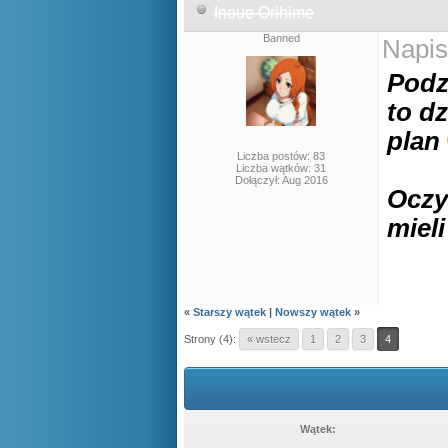
Inoue Orihime
Banned
Napis
Podz
to d
plan
Liczba postów: 83
Liczba wątków: 31
Dołączył: Aug 2016
Oczy
miel
«
Starszy wątek
|
Nowszy wątek
»
Strony (4):
« wstecz
1
2
3
4
Wątek: