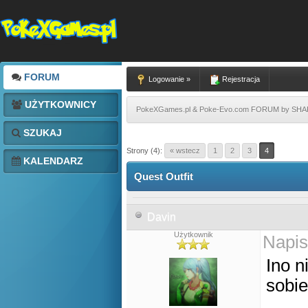
FORUM
Logowanie »
Rejestracja
UŻYTKOWNICY
PokeXGames.pl & Poke-Evo.com FORUM by SH
SZUKAJ
Strony (4):
« wstecz
1
2
3
4
KALENDARZ
Quest Outfit
Davin
Użytkownik
Napis
Ino n
sobie