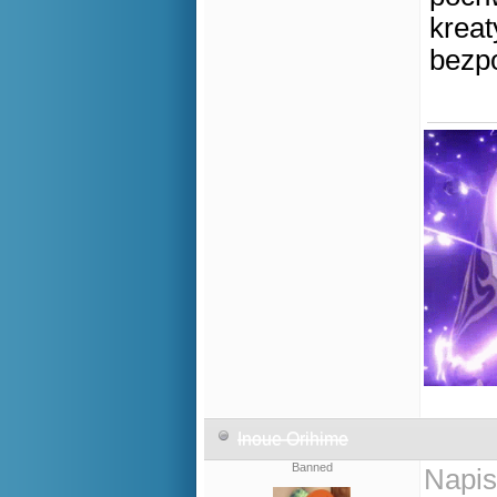
kreat
bezp
Inoue Orihime
Banned
Napis