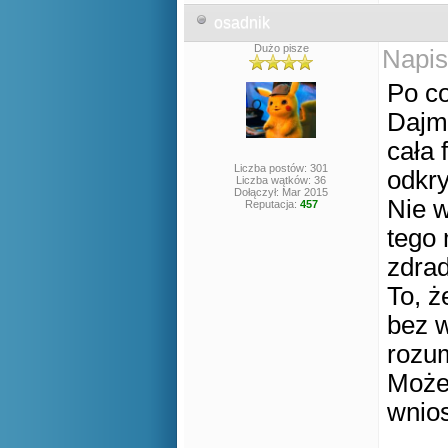
osadnik
Dużo pisze
Napis
Po c
Dajm
cała 
Liczba postów: 301
odkr
Liczba wątków: 36
Dołączył: Mar 2015
Nie w
Reputacja:
457
tego 
zdrad
To, ż
bez w
rozum
Może 
wnio