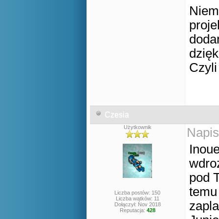
Niemn
proje
doda
dzięk
Czyl
Czesia
Użytkownik
Napis
Inoue
wdro
pod T
temu 
Liczba postów: 150
Liczba wątków: 11
zapl
Dołączył: Nov 2018
Reputacja:
428