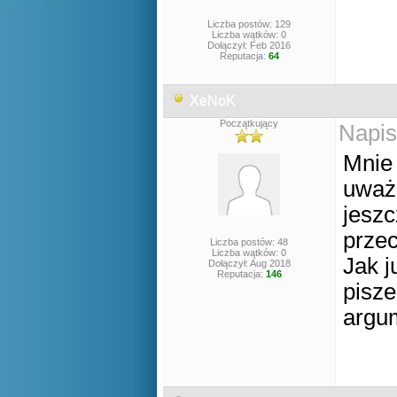
Liczba postów: 129
Liczba wątków: 0
Dołączył: Feb 2016
Reputacja:
64
XeNoK
Początkujący
Napis
Mnie 
uważa
jesz
przec
Liczba postów: 48
Liczba wątków: 0
Jak j
Dołączył: Aug 2018
Reputacja:
146
pisze
argu