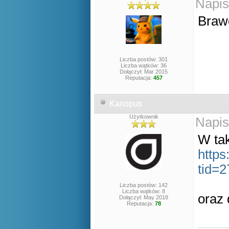
Napis
Bra
Liczba postów: 301
Liczba wątków: 36
Dołączył: Mar 2015
Reputacja:
457
Kanopus
Użytkownik
Napis
W tak
https
tid=
Liczba postów: 142
Liczba wątków: 8
oraz 
Dołączył: May 2018
Reputacja:
78