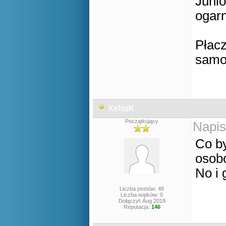
Junio
ogarn
Płac
samo
XeNoK
Początkujący
Napis
Co by
osob
No i 
Liczba postów: 48
Liczba wątków: 0
Dołączył: Aug 2018
Reputacja:
146