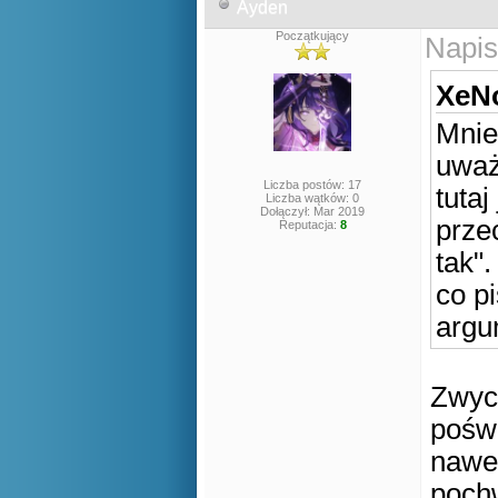
Ayden
Początkujący
Napis
XeNo
Mnie
uważ
Liczba postów: 17
tuta
Liczba wątków: 0
Dołączył: Mar 2019
prze
Reputacja:
8
tak".
co p
argu
Zwycz
poświ
nawet
pochw