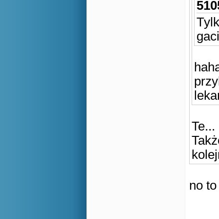
510
Tyl
gac
hah
przy
lek
Te...
Takż
kolej
no to