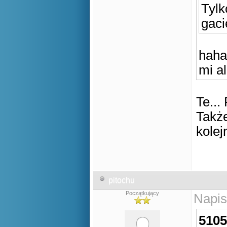
Tylk
gaci
haha
mi a
Te...
Także
kolej
pitochu
Początkujący
Napis
5105