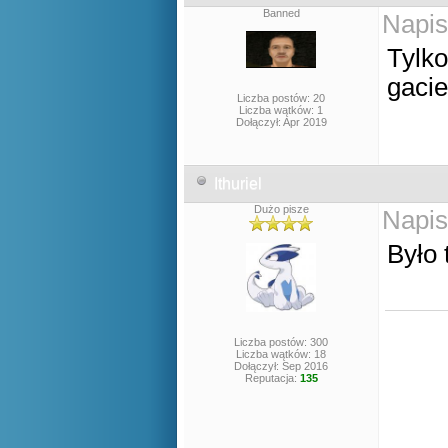
Banned
Napis
Tylko
gacie
Liczba postów: 20
Liczba wątków: 1
Dołączył: Apr 2019
Ithuriel
Dużo pisze
Napis
Było 
Liczba postów: 300
Liczba wątków: 18
Dołączył: Sep 2016
Reputacja:
135