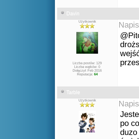
Davin
Użytkownik
Napis
@Pito
drożs
wejść
prze
Liczba postów: 129
Liczba wątków: 0
Dołączył: Feb 2016
Reputacja:
64
Tarble
Użytkownik
Napis
Jest
po co
duzo 