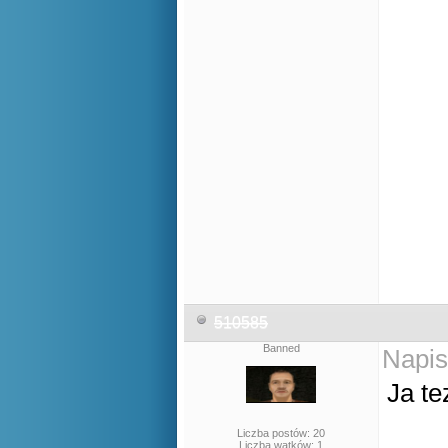
510585
Banned
Napis
Ja te
Liczba postów: 20
Liczba wątków: 1