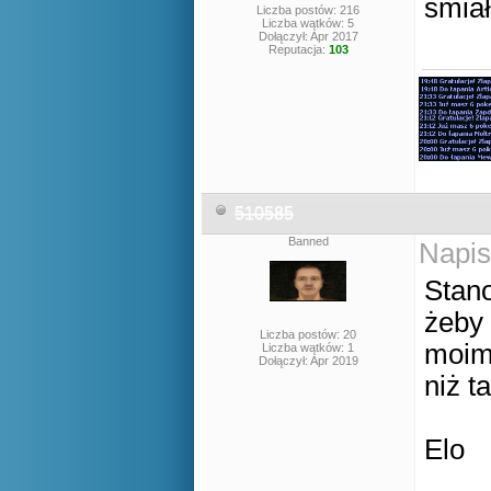
śmia
Liczba postów: 216
Liczba wątków: 5
Dołączył: Apr 2017
Reputacja:
103
510585
Banned
Napis
Stan
żeby 
Liczba postów: 20
moim
Liczba wątków: 1
Dołączył: Apr 2019
niż t
Elo