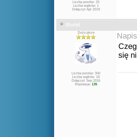
Liczba postów: 20
Liczba wątków: 1
Dołączył: Apr 2019
Ithuriel
Dużo pisze
Napis
Czego
się n
Liczba postów: 300
Liczba wątków: 18
Dołączył: Sep 2016
Reputacja:
135