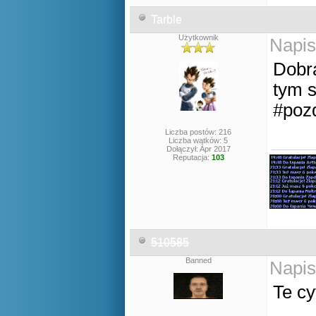
Tarble
Użytkownik
Napis
Dobra
tym 
#poz
Liczba postów: 216
Liczba wątków: 5
Dołączył: Apr 2017
Reputacja:
103
510585
Banned
Napis
Te cy