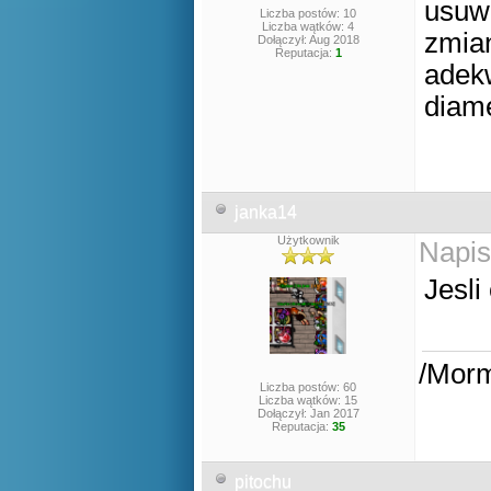
usuwa
Liczba postów: 10
Liczba wątków: 4
zmian
Dołączył: Aug 2018
Reputacja:
1
adek
diam
janka14
Użytkownik
Napis
Jesli
/Mor
Liczba postów: 60
Liczba wątków: 15
Dołączył: Jan 2017
Reputacja:
35
pitochu