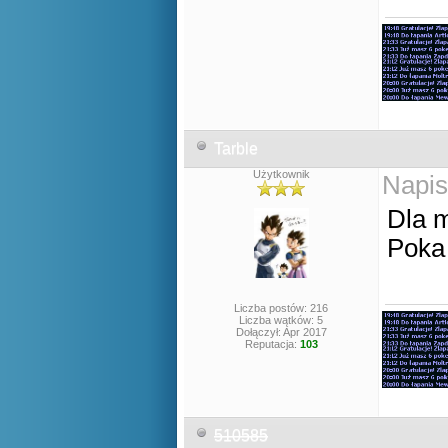
Tarble
Użytkownik
Napis
Dla m
Poka
Liczba postów: 216
Liczba wątków: 5
Dołączył: Apr 2017
Reputacja:
103
510585