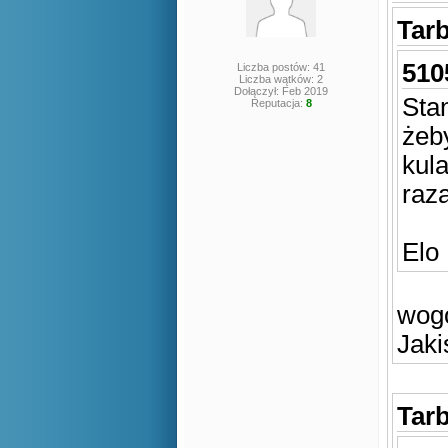
Tarb
510
Liczba postów: 41
Liczba wątków: 2
Dołączył: Feb 2019
Sta
Reputacja:
8
żeby
kul
raza
Elo
wogo
Jaki
Tarb