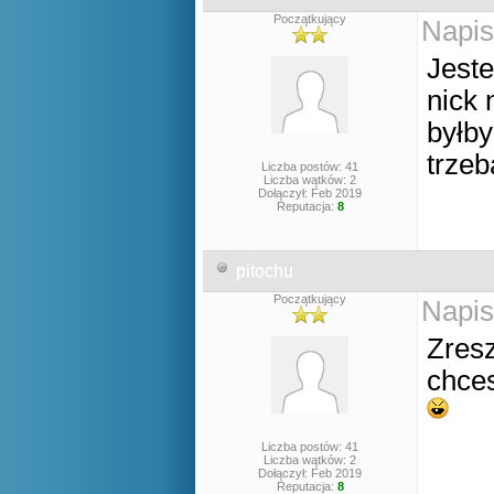
Początkujący
Napis
Jest
nick 
byłby
trzeb
Liczba postów: 41
Liczba wątków: 2
Dołączył: Feb 2019
Reputacja:
8
pitochu
Początkujący
Napis
Zresz
chces
Liczba postów: 41
Liczba wątków: 2
Dołączył: Feb 2019
Reputacja:
8