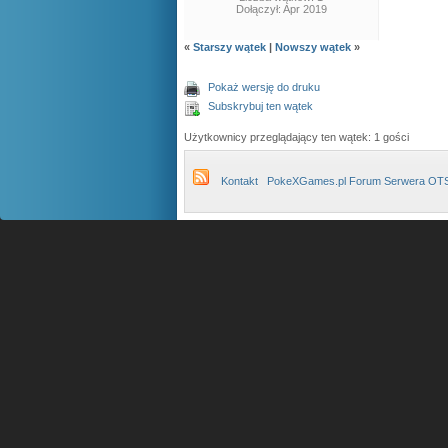
Dołączył: Apr 2019
«
Starszy wątek
|
Nowszy wątek
»
Pokaż wersję do druku
Subskrybuj ten wątek
Użytkownicy przeglądający ten wątek: 1 gości
Kontakt
PokeXGames.pl Forum Serwera OT