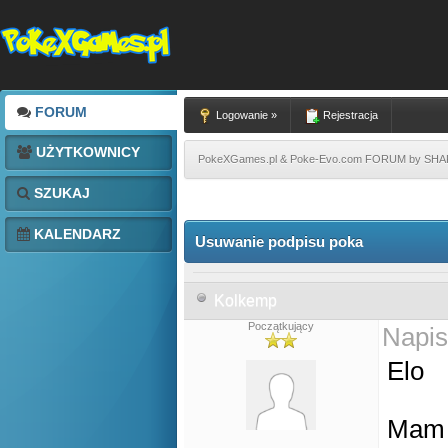
FORUM
Logowanie »
Rejestracja
UŻYTKOWNICY
PokeXGames.pl & Poke-Evo.com FORUM by SH
SZUKAJ
KALENDARZ
Usuwanie podpisu poka
Kolkemp
Początkujący
Napis
Elo
Mam t