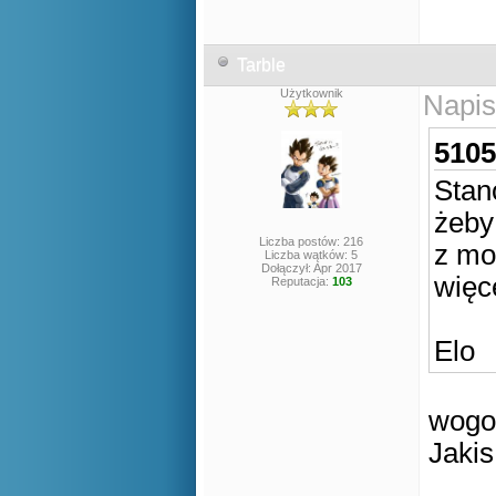
Tarble
Użytkownik
Napis
5105
Stan
żeby 
Liczba postów: 216
z mo
Liczba wątków: 5
Dołączył: Apr 2017
więc
Reputacja:
103
Elo
wogol
Jaki