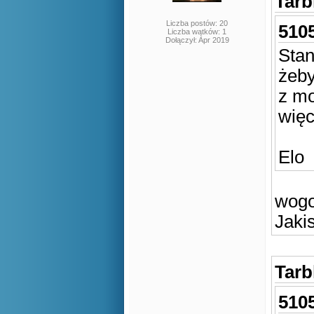
Tarb
Liczba postów: 20
5105
Liczba wątków: 1
Dołączył: Apr 2019
Stan
żeby
z mo
więc
Elo
wogo
Jaki
Tarb
5105