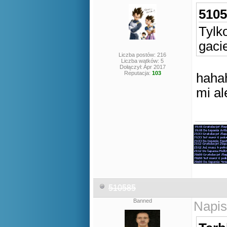
5105
Tylk
gaci
Liczba postów: 216
Liczba wątków: 5
Dołączył: Apr 2017
Reputacja:
103
haha
mi al
510585
Banned
Napis