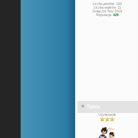
Liczba postów: 150
Liczba wątków: 11
Dołączył: Nov 2018
Reputacja:
428
Tarble
Użytkownik