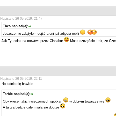
Napisano 26-05-2019, 21:47
Thcs napisał(a):
Jeszcze nie zdążyłem dojść a oni już zdjęcia robili
Jak Ty lecisz na mewtwo przez Cinnabar
Masz szczęście i tak, że Czes
Napisano 26-05-2019, 22:11
No ładnie się bawicie.
Tarble napisał(a):
Oby wiecej takich wieczornych spotkan
w dobrym towarzystwie
A ta gra bedzie dalej miala sie dobrze