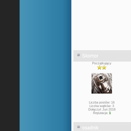
Skomor
Początkujący
Liczba postów: 16
Liczba wątków: 3
Dołączył: Jun 2018
Reputacja:
1
osadnik