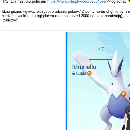
PS; Dla nastroju polecam
https://www.cda.pl/video/896645e2
<<ogladnac
Idzie gdzieś wyrwać wszystkie odcinki poków? Z sentymentu chętnie bym obe
niedziele wieki temu oglądałem (roczniki przed 2000 na bank pamiętają), ale
"zaliczyć".