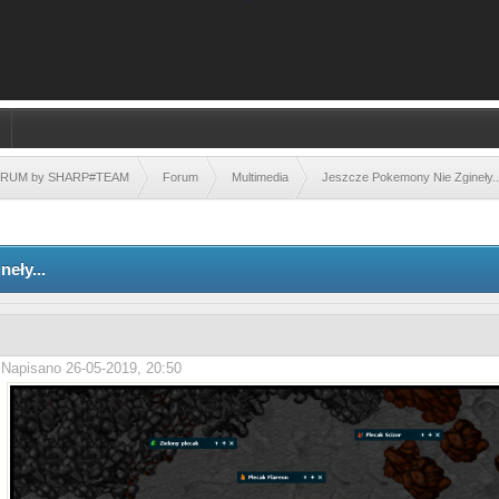
FORUM by SHARP#TEAM
Forum
Multimedia
Jeszcze Pokemony Nie Zgineły..
eły...
Napisano 26-05-2019, 20:50