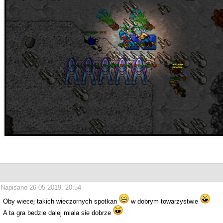
Napisano 26-05-2019, 20:54
Oby wiecej takich wieczornych spotkan
w dobrym towarzystwie
A ta gra bedzie dalej miala sie dobrze