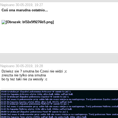
Napisano 30-05-2019, 19:27
Coś ona marudna ostatnio...
Napisano 30-05-2019, 19:28
Dziwisz sie ? smutna bo Czesi nie widzi ;c
zreszta nie tylko ona smutna
bo ty tez taki nie za wesoly :c