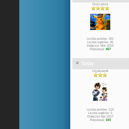
Dużo pisze
Liczba postów: 301
Liczba wątków: 36
Dołączył: Mar 2015
Reputacja:
457
Tarble
Użytkownik
Liczba postów: 216
Liczba wątków: 5
Dołączył: Apr 2017
Reputacja:
103