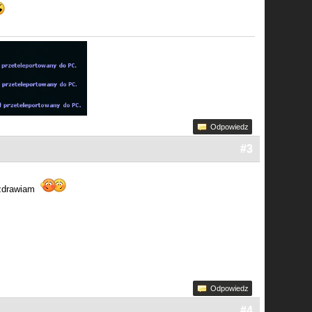
Odpowiedz
#3
pozdrawiam
Odpowiedz
#4