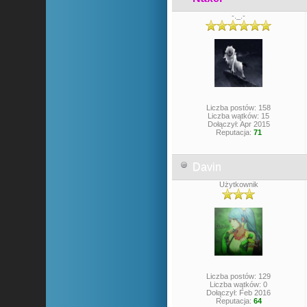
-._.-
Liczba postów: 158
Liczba wątków: 15
Dołączył: Apr 2015
Reputacja:
71
Davin
Użytkownik
Liczba postów: 129
Liczba wątków: 0
Dołączył: Feb 2016
Reputacja:
64