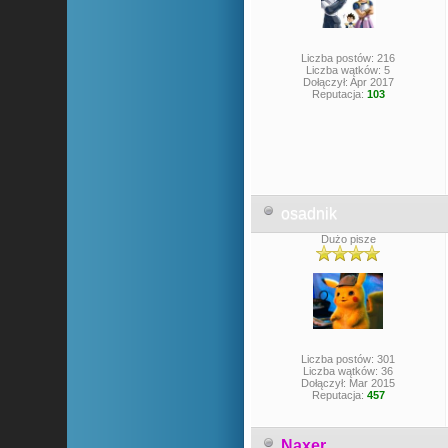
Liczba postów: 216
Liczba wątków: 5
Dołączył: Apr 2017
Reputacja:
103
osadnik
Dużo pisze
Liczba postów: 301
Liczba wątków: 36
Dołączył: Mar 2015
Reputacja:
457
Naxer