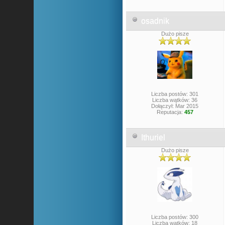
osadnik
Dużo pisze
Liczba postów: 301
Liczba wątków: 36
Dołączył: Mar 2015
Reputacja:
457
Ithuriel
Dużo pisze
Liczba postów: 300
Liczba wątków: 18