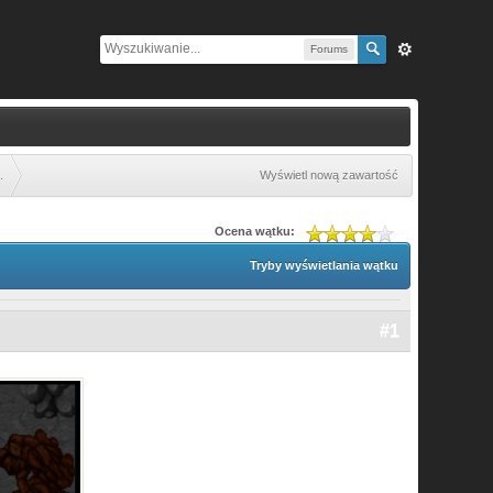
Forums
.
Wyświetl nową zawartość
Ocena wątku:
Tryby wyświetlania wątku
#1