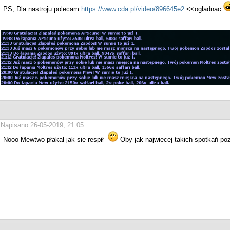
PS; Dla nastroju polecam
https://www.cda.pl/video/896645e2
<<ogladnac
Napisano 26-05-2019, 21:05
Nooo Mewtwo płakał jak się respił
Oby jak najwięcej takich spotkań 