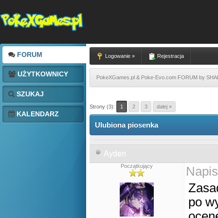
FORUM
Logowanie »
Rejestracja
UŻYTKOWNICY
PokeXGames.pl & Poke-Evo.com FORUM by SH
SZUKAJ
Strony (3):
1
2
3
dalej »
KALENDARZ
Ulubiona piosenka
Ayden
Początkujący
Napis
Zasad
po wy
ocenę