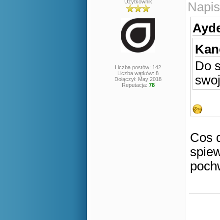
Użytkownik
Napis
Ayde
Kan
Do s
Liczba postów: 142
Liczba wątków: 8
swoj
Dołączył: May 2018
Reputacja:
78
Cos 
spiew
poch