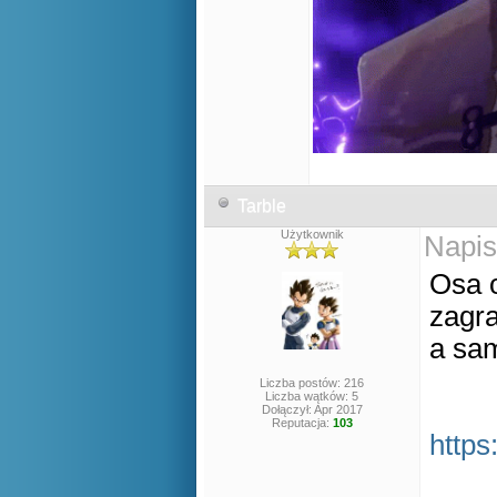
Tarble
Użytkownik
Napis
Osa 
zagra
a sa
Liczba postów: 216
Liczba wątków: 5
Dołączył: Apr 2017
Reputacja:
103
http