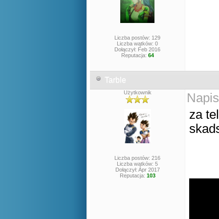
Liczba postów: 129
Liczba wątków: 0
Dołączył: Feb 2016
Reputacja:
64
Tarble
Użytkownik
Napis
za t
skad
Liczba postów: 216
Liczba wątków: 5
Dołączył: Apr 2017
Reputacja:
103