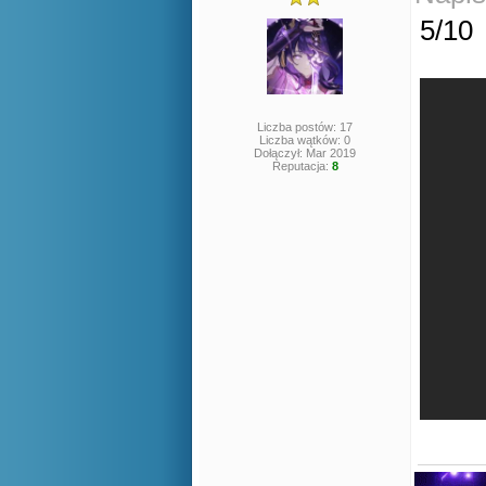
5/10
Liczba postów: 17
Liczba wątków: 0
Dołączył: Mar 2019
Reputacja:
8