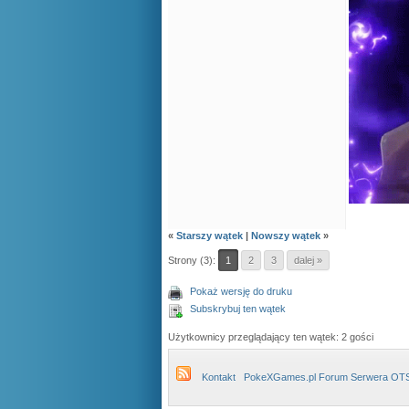
«
Starszy wątek
|
Nowszy wątek
»
Strony (3):
1
2
3
dalej »
Pokaż wersję do druku
Subskrybuj ten wątek
Użytkownicy przeglądający ten wątek: 2 gości
Kontakt
PokeXGames.pl Forum Serwera OT