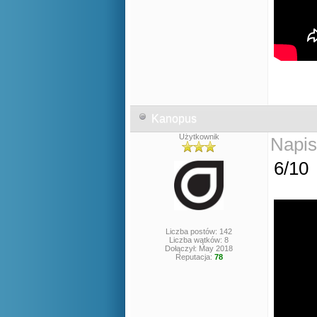
Kanopus
Użytkownik
Napis
6/10
Liczba postów: 142
Liczba wątków: 8
Dołączył: May 2018
Reputacja:
78