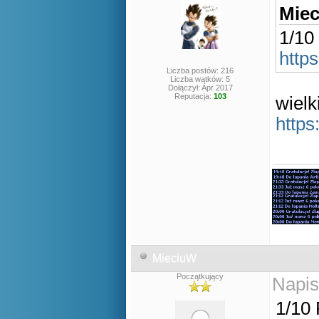
Miec
1/10
http
Liczba postów: 216
Liczba wątków: 5
Dołączył: Apr 2017
Reputacja:
103
wielk
http
MieciuW
Początkujący
Napis
1/10 