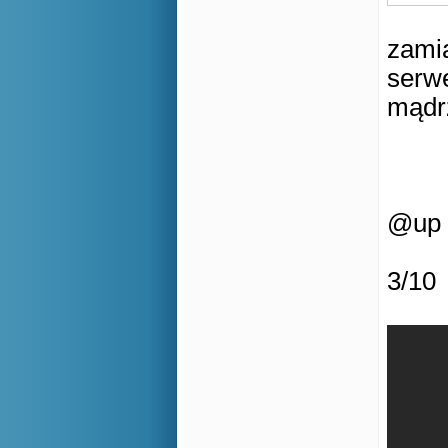
zamia
serwe
mądrz
@up
3/10