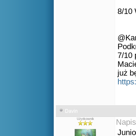
8/10
@Ka
Podk
7/10 
Macie
już b
http
Davin
Użytkownik
Napis
Junio