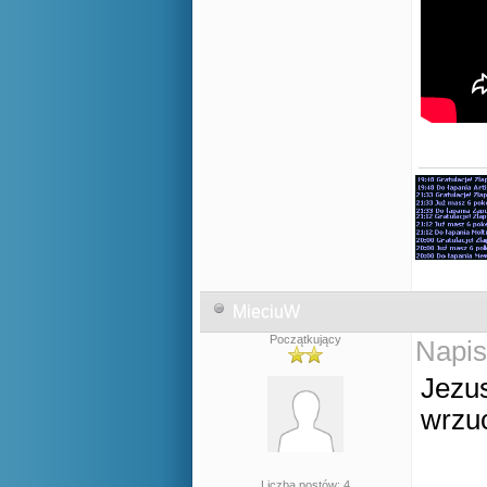
MieciuW
Początkujący
Napis
Jezus
wrzu
Liczba postów: 4