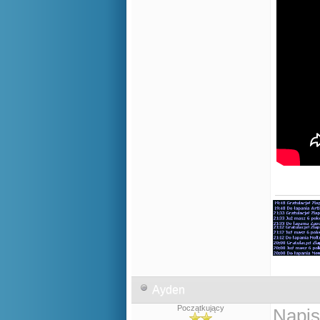
Ayden
Początkujący
Napis