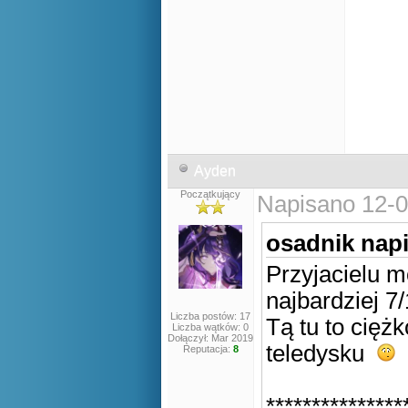
Ayden
Początkujący
Napisano 12-0
osadnik napi
Przyjacielu m
najbardziej 
Liczba postów: 17
Tą tu to cięż
Liczba wątków: 0
Dołączył: Mar 2019
teledysku
Reputacja:
8
***************