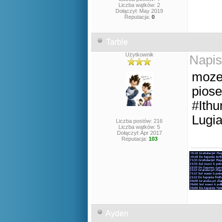
Liczba wątków: 2
Dołączył: May 2019
Reputacja:
0
Tarble
Użytkownik
Napis
moze
piose
#Ith
Lugi
Liczba postów: 216
Liczba wątków: 5
Dołączył: Apr 2017
Reputacja:
103
Ayden