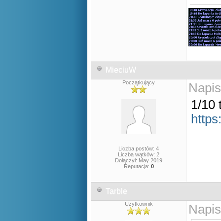
MieciuW
Początkujący
Napis
1/10 
http
Liczba postów: 4
Liczba wątków: 2
Dołączył: May 2019
Reputacja:
0
Tarble
Użytkownik
Napis