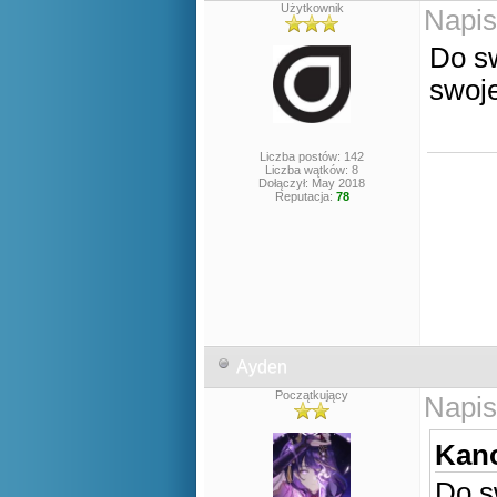
Użytkownik
Napis
Do sw
swoje
Liczba postów: 142
Liczba wątków: 8
Dołączył: May 2018
Reputacja:
78
Ayden
Początkujący
Napis
Kano
Do s