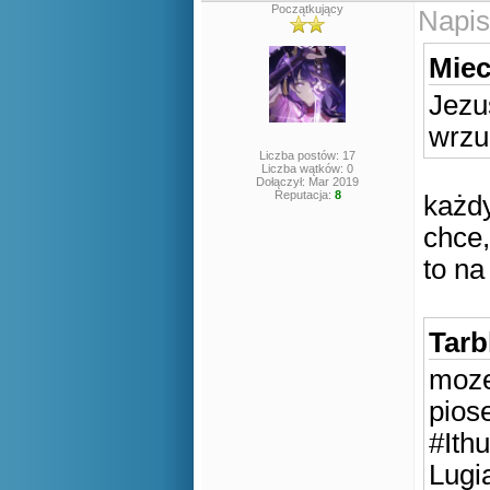
Początkujący
Napis
Miec
Jezu
wrzu
Liczba postów: 17
Liczba wątków: 0
Dołączył: Mar 2019
Reputacja:
8
każdy
chce,
to na
Tarb
moze
pios
#Ith
Lugi