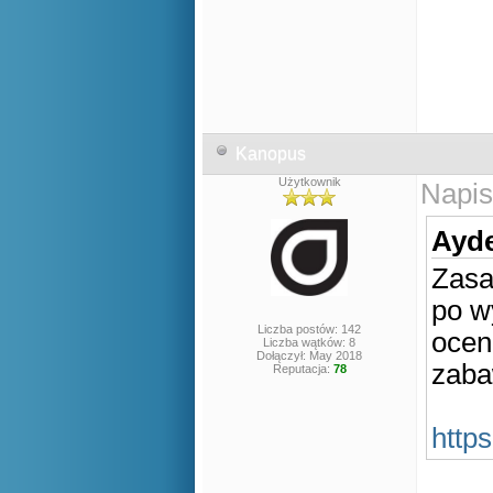
Kanopus
Użytkownik
Napis
Ayde
Zasa
po wy
Liczba postów: 142
ocen
Liczba wątków: 8
Dołączył: May 2018
zaba
Reputacja:
78
http