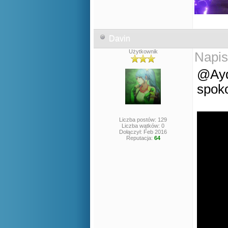
Davin
Użytkownik
Napis
@Ayd
spoko
Liczba postów: 129
Liczba wątków: 0
Dołączył: Feb 2016
Reputacja:
64