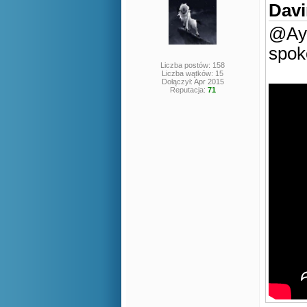
Davi
@Ayd
spok
Liczba postów: 158
Liczba wątków: 15
Dołączył: Apr 2015
Reputacja:
71