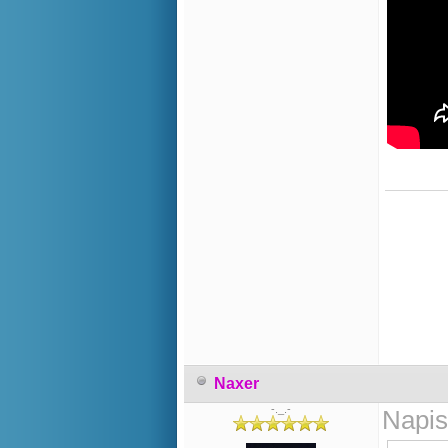
Naxer
-._.-
Napis