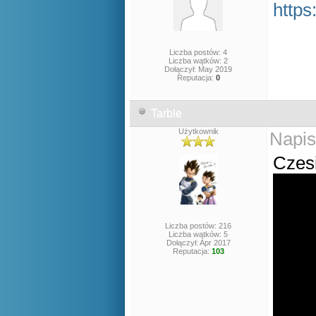
http
Liczba postów: 4
Liczba wątków: 2
Dołączył: May 2019
Reputacja:
0
Tarble
Użytkownik
Napis
Czes
Liczba postów: 216
Liczba wątków: 5
Dołączył: Apr 2017
Reputacja:
103