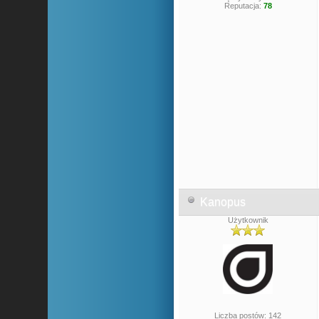
Reputacja:
78
Kanopus
Użytkownik
Liczba postów: 142