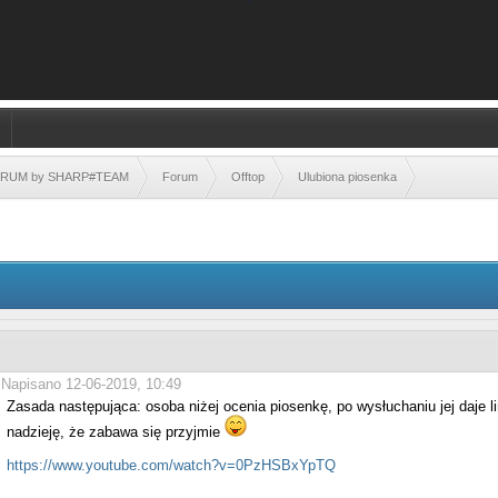
FORUM by SHARP#TEAM
Forum
Offtop
Ulubiona piosenka
Napisano 12-06-2019, 10:49
Zasada następująca: osoba niżej ocenia piosenkę, po wysłuchaniu jej daje l
nadzieję, że zabawa się przyjmie
https://www.youtube.com/watch?v=0PzHSBxYpTQ