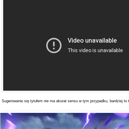
Sugerowanie się tytułem nie ma akurat sensu w tym przypadku, bardziej 