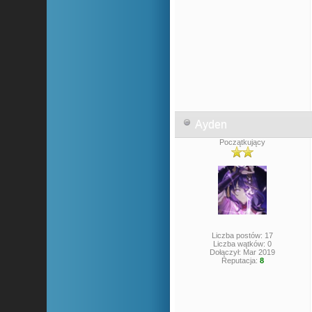
Ayden
Początkujący
Liczba postów: 17
Liczba wątków: 0
Dołączył: Mar 2019
Reputacja:
8