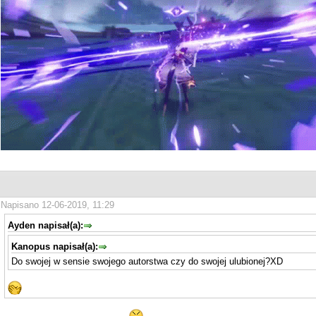
Napisano 12-06-2019, 11:29
Ayden napisał(a):
Kanopus napisał(a):
Do swojej w sensie swojego autorstwa czy do swojej ulubionej?XD