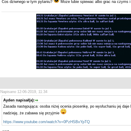
Cos dziwnego w tym pytaniu?
Moze lubie spiewac albo grac na czyms i
Napisano 12-06-2019, 11:34
Ayden napisał(a):
Zasada następująca: osoba niżej ocenia piosenkę, po wysłuchaniu jej daje 
nadzieję, że zabawa się przyjmie
https://www.youtube.com/watch?v=0PzHSBxYpTQ