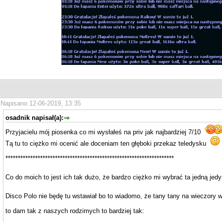
Napisano 12-06-2019, 13:35
osadnik napisał(a):
Przyjacielu mój piosenka co mi wysłałeś na priv jak najbardziej 7/10
Tą tu to ciężko mi ocenić ale doceniam ten głęboki przekaz teledysku
********************************************************************
Co do moich to jest ich tak dużo, że bardzo ciężko mi wybrać ta jedną jed
Disco Polo nie będę tu wstawiał bo to wiadomo, że tany tany na wieczory
to dam tak z naszych rodzimych to bardziej tak: