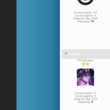
Liczba postów: 142
Liczba wątków: 8
Dołączył: May 2018
Reputacja:
78
Ayden
Początkujący
Liczba postów: 17
Liczba wątków: 0
Dołączył: Mar 2019
Reputacja:
8