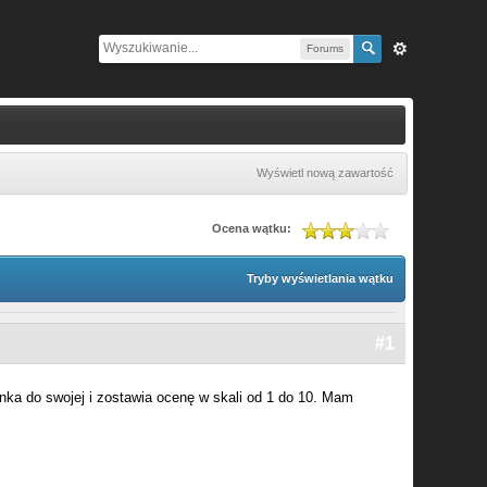
Forums
Wyświetl nową zawartość
Ocena wątku:
Tryby wyświetlania wątku
#1
inka do swojej i zostawia ocenę w skali od 1 do 10. Mam