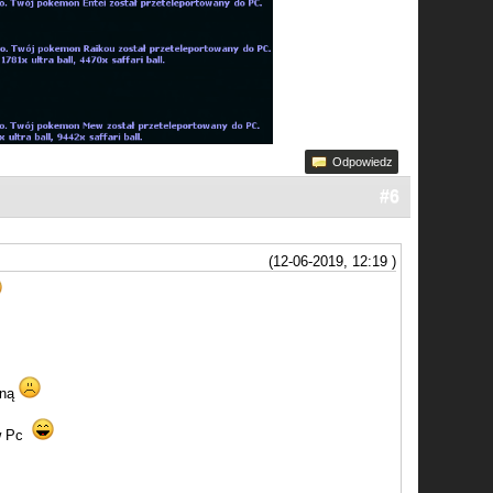
Odpowiedz
#6
(12-06-2019, 12:19 )
yną
 w Pc