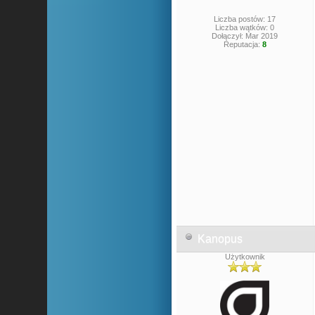
Liczba postów: 17
Liczba wątków: 0
Dołączył: Mar 2019
Reputacja:
8
Kanopus
Użytkownik