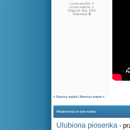
Liczba postów: 4
Liczba wątków: 2
Dołączył: May 2019
Reputacja:
0
«
Starszy wątek
|
Nowszy wątek
»
Wiadomości w tym wątku
Ulubiona piosenka
- p