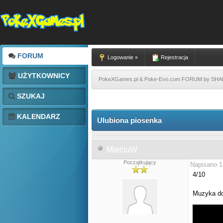
FORUM
Logowanie »
Rejestracja
UŻYTKOWNICY
PokeXGames.pl & Poke-Evo.com FORUM by SH
SZUKAJ
KALENDARZ
Ulubiona piosenka
MieciuW
Początkujący
Napisano 1
4/10
Muzyka d