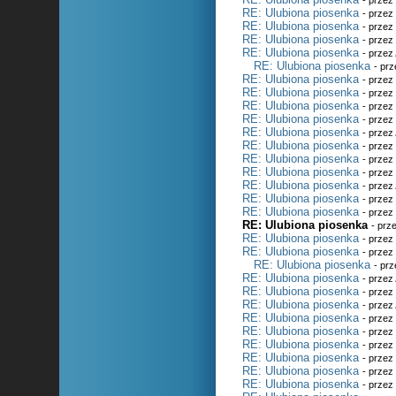
- prze
RE: Ulubiona piosenka
- prze
RE: Ulubiona piosenka
- prze
RE: Ulubiona piosenka
- prze
RE: Ulubiona piosenka
- przez
RE: Ulubiona piosenka
- pr
RE: Ulubiona piosenka
- prze
RE: Ulubiona piosenka
- prze
RE: Ulubiona piosenka
- prze
RE: Ulubiona piosenka
- prze
RE: Ulubiona piosenka
- przez
RE: Ulubiona piosenka
- prze
RE: Ulubiona piosenka
- prze
RE: Ulubiona piosenka
- prze
RE: Ulubiona piosenka
- przez
RE: Ulubiona piosenka
- prze
RE: Ulubiona piosenka
- prze
RE: Ulubiona piosenka
- prz
RE: Ulubiona piosenka
- prze
RE: Ulubiona piosenka
- prze
RE: Ulubiona piosenka
- pr
RE: Ulubiona piosenka
- przez
RE: Ulubiona piosenka
- prze
RE: Ulubiona piosenka
- przez
RE: Ulubiona piosenka
- prze
RE: Ulubiona piosenka
- prze
RE: Ulubiona piosenka
- prze
RE: Ulubiona piosenka
- prze
RE: Ulubiona piosenka
- prze
RE: Ulubiona piosenka
- prze