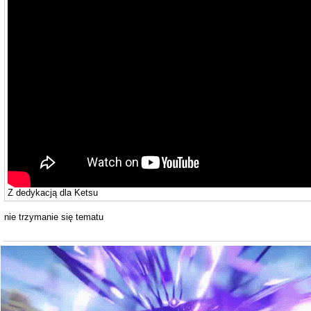
Z dedykacją dla Ketsu
nie trzymanie się tematu