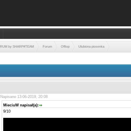
FORUM by SHARP#TEAM
Forum
Offtop
Ulubiona piosenka
Napisano 13-06-2019, 20:08
MieciuW napisał(a):
9/10