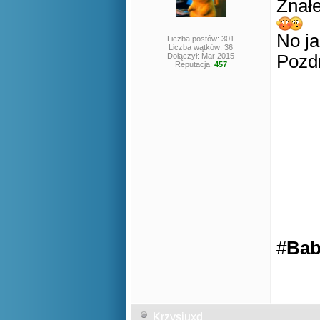
Znałe
No ja
Liczba postów: 301
Liczba wątków: 36
Dołączył: Mar 2015
Pozd
Reputacja:
457
#
Bab
Krzysiuxd