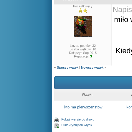
Początkujący
Napis
miło 
Liczba postów: 32
Kied
Liczba wątków: 10
Dołączył: Sep 2015
Reputacja:
3
«
Starszy wątek
|
Nowszy wątek
»
Wątek:
kto ma pierwszenstow
ko
Pokaż wersję do druku
Subskrybuj ten wątek