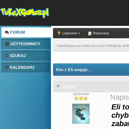
FORUM
Logowanie »
Rejestracja
UŻYTKOWNICY
PokeXGames.pl & Poke-Evo.com FORUM by SH
SZUKAJ
KALENDARZ
Kto z Eli wojuje...
Czesia
Użytkownik
Napis
Eli 
chyb
zaba