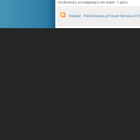
Użytkownicy przeglądający ten wątek: 1 gości
Kontakt
PokeXGames.pl Forum Serwera OT