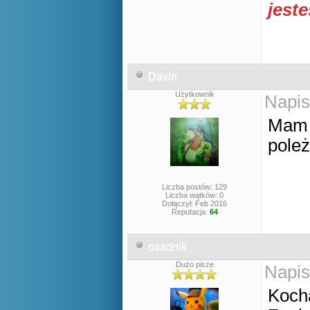
jest
Davin
Użytkownik
Napis
Mam w
pole
Liczba postów: 129
Liczba wątków: 0
Dołączył: Feb 2016
Reputacja:
64
osadnik
Dużo pisze
Napis
Koch