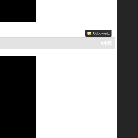
Odpowiedz
#405