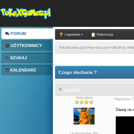
FORUM
Logowanie »
Rejestracja
UŻYTKOWNICY
PokeXGames.pl & Poke-Evo.com FORUM by SH
SZUKAJ
KALENDARZ
Czego słuchacie ?
osadnik
Dużo pisze
Napisano 2
Dawaj na 
Liczba postów: 301