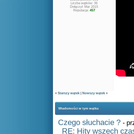
Liczba wątków: 36
Dołączył: Mar 2015
Reputacja:
457
«
Starszy wątek
|
Nowszy wątek
»
Wiadomości w tym wątku
Czego słuchacie ?
- p
RE: Hity wszech czas