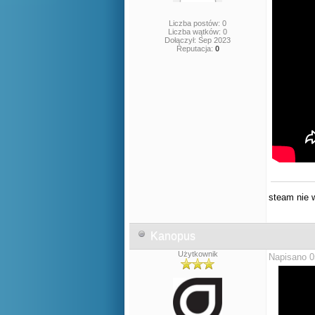
Liczba postów: 0
Liczba wątków: 0
Dołączył: Sep 2023
Reputacja:
0
steam nie w
Kanopus
Użytkownik
Napisano 0