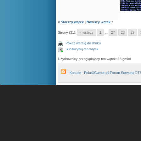
«
Starszy wątek
|
Nowszy wątek
»
Strony (31):
« wstecz
1
...
27
28
29
Pokaż wersję do druku
Subskrybuj ten wątek
Użytkownicy przeglądający ten wątek: 13 gości
Kontakt
PokeXGames.pl Forum Serwera OT