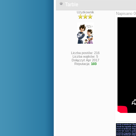
Tarble
Użytkownik
Napisano 0
Liczba postów: 216
Liczba wątków: 5
Dołączył: Apr 2017
Reputacja:
103