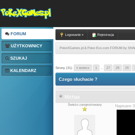
FORUM
Logowanie »
Rejestracja
UŻYTKOWNICY
PokeXGames.pl & Poke-Evo.com FORUM by SH
SZUKAJ
Strony (31):
« wstecz
1
...
27
28
29
KALENDARZ
Czego słuchacie ?
Michax
Świeżo zarejestrowany
Napisano 3