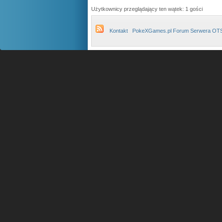
Użytkownicy przeglądający ten wątek: 1 gości
Kontakt
PokeXGames.pl Forum Serwera OT