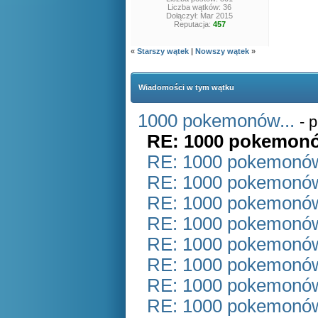
Liczba wątków: 36
Dołączył: Mar 2015
Reputacja:
457
«
Starszy wątek
|
Nowszy wątek
»
Wiadomości w tym wątku
1000 pokemonów...
- 
RE: 1000 pokemonó
RE: 1000 pokemonów
RE: 1000 pokemonów
RE: 1000 pokemonów
RE: 1000 pokemonów
RE: 1000 pokemonów
RE: 1000 pokemonów
RE: 1000 pokemonów
RE: 1000 pokemonów