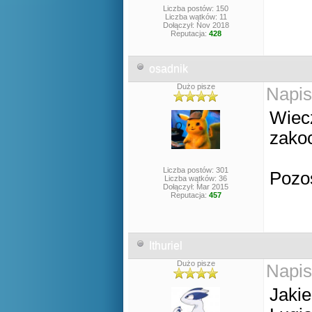
Liczba postów: 150
Liczba wątków: 11
Dołączył: Nov 2018
Reputacja:
428
osadnik
Dużo pisze
Napis
Wiecz
zako
Liczba postów: 301
Pozo
Liczba wątków: 36
Dołączył: Mar 2015
Reputacja:
457
Ithuriel
Dużo pisze
Napis
Jaki