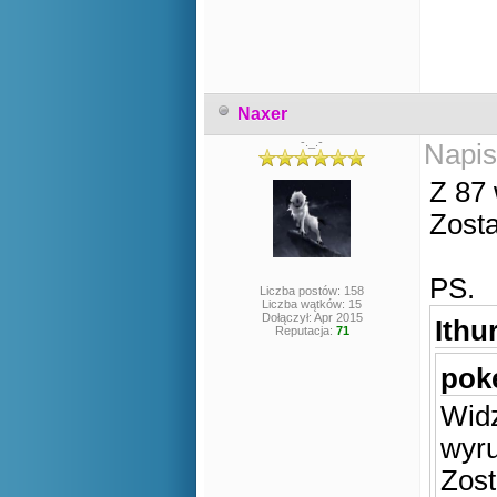
Naxer
-._.-
Napis
Z 87 
Zosta
PS.
Liczba postów: 158
Liczba wątków: 15
Dołączył: Apr 2015
Ithur
Reputacja:
71
poke
Widz
wyr
Zost