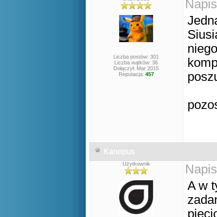
Napis
Jedna
Siusi
niego
Liczba postów: 301
komp
Liczba wątków: 36
Dołączył: Mar 2015
posz
Reputacja:
457
pozo
Kanopus
Użytkownik
Napis
A w t
zadan
pięc