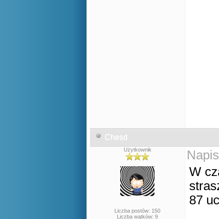
Chesd
Użytkownik
Napis
W cz
stras
87 uc
Liczba postów: 150
Liczba wątków: 9