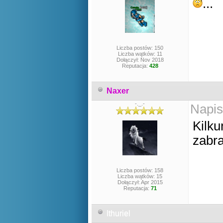
...
Liczba postów: 150
Liczba wątków: 11
Dołączył: Nov 2018
Reputacja:
428
Naxer
-._.-
Napis
Kilku
zabr
Liczba postów: 158
Liczba wątków: 15
Dołączył: Apr 2015
Reputacja:
71
Ithuriel