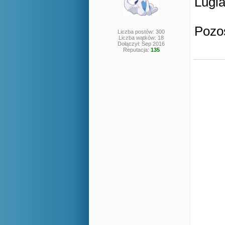
Lugia
Pozos
Liczba postów: 300
Liczba wątków: 18
Dołączył: Sep 2016
Reputacja:
135