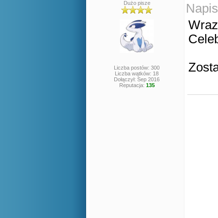
Dużo pisze
Napis
Wraz 
Celeb
Zosta
Liczba postów: 300
Liczba wątków: 18
Dołączył: Sep 2016
Reputacja:
135