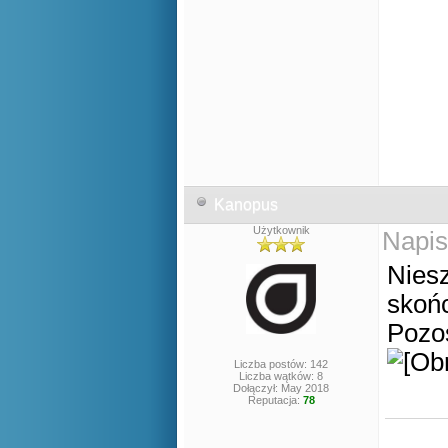
Kanopus
Użytkownik
Napis
Niesz
skoń
Pozos
Liczba postów: 142
Liczba wątków: 8
Dołączył: May 2018
Reputacja:
78