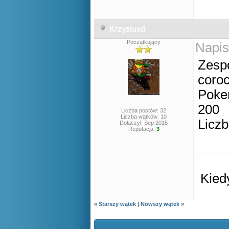
Krzysiuxd
Początkujący
Napis
Zespó
coro
Poke
200
Liczba postów: 32
Liczba wątków: 10
Liczb
Dołączył: Sep 2015
Reputacja:
3
Kied
«
Starszy wątek
|
Nowszy wątek
»