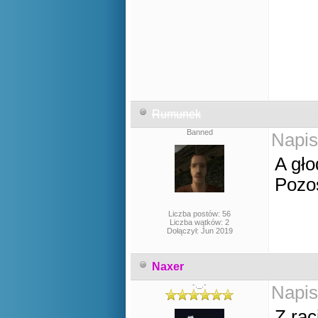
Rumunek
Banned
Napis
A gło
Pozo
Liczba postów: 56
Liczba wątków: 2
Dołączył: Jun 2019
Naxer
-._.-
Napis
Z rac