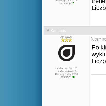
trene
Dołączył: Jul 2014
Reputacja:
2
Liczb
Kanopus
Użytkownik
Napis
Po kl
wyklu
Liczb
Liczba postów: 142
Liczba wątków: 8
Dołączył: May 2018
Reputacja:
78