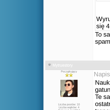
Wyru
się 
To sa
spam
Mytruestory
Początkujący
Napis
Nauk
gatu
Te s
ostat
Liczba postów: 10
Liczba wątków: 4