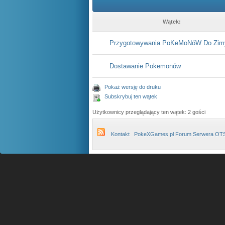
Wątek:
Przygotowywania PoKeMoNóW Do Zim
Dostawanie Pokemonów
Pokaż wersję do druku
Subskrybuj ten wątek
Użytkownicy przeglądający ten wątek: 2 gości
Kontakt
PokeXGames.pl Forum Serwera OT