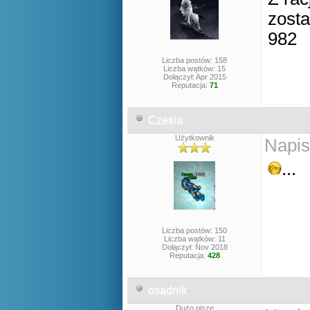
zost
982
Liczba postów: 158
Liczba wątków: 15
Dołączył: Apr 2015
Reputacja:
71
Czesia
Użytkownik
Napis
...
Liczba postów: 150
Liczba wątków: 11
Dołączył: Nov 2018
Reputacja:
428
osadnik
Dużo pisze