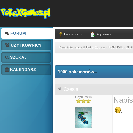
FORUM
Logowanie »
Rejestracja
UŻYTKOWNICY
PokeXGames.pl & Poke-Evo.com FORUM by SH
SZUKAJ
KALENDARZ
1000 pokemonów...
Czesia
Użytkownik
Napis
...