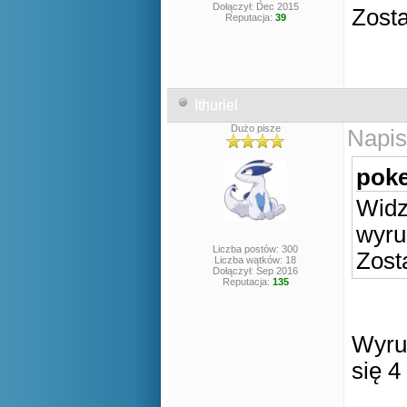
Dołączył: Dec 2015
Zosta
Reputacja:
39
Ithuriel
Dużo pisze
Napis
poke
Widz
wyru
Liczba postów: 300
Zost
Liczba wątków: 18
Dołączył: Sep 2016
Reputacja:
135
Wyrus
się 4