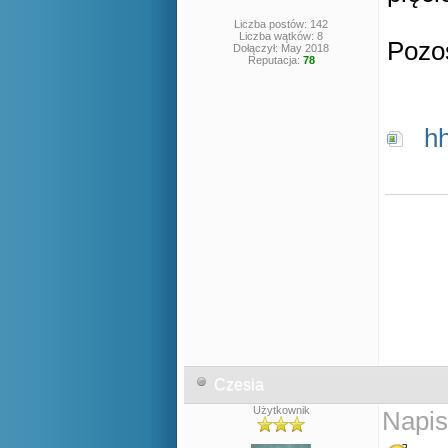
Liczba postów: 142
Liczba wątków: 8
Pozos
Dołączył: May 2018
Reputacja:
78
h
Czesia
Użytkownik
Napis