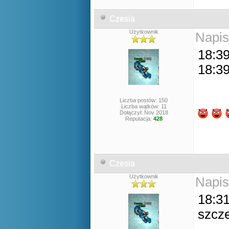
Czesia
Użytkownik
Napis
18:39
18:39
Liczba postów: 150
Liczba wątków: 11
Dołączył: Nov 2018
Reputacja:
428
Czesia
Użytkownik
Napis
18:31
szcze