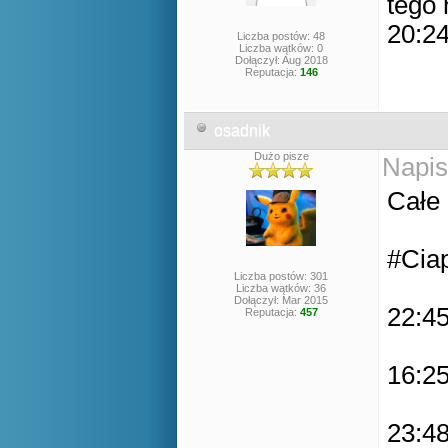
tego 
20:24
Liczba postów: 48
Liczba wątków: 0
Dołączył: Aug 2018
Reputacja:
146
osadnik
Dużo pisze
Napis
Całe 
#Ciap
Liczba postów: 301
Liczba wątków: 36
Dołączył: Mar 2015
22:45
Reputacja:
457
16:25
23:48