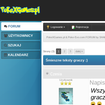
FORUM
Logowanie »
Rejestracja
UŻYTKOWNICY
PokeXGames.pl & Poke-Evo.com FORUM by SH
SZUKAJ
Strony (3):
1
2
3
dalej »
KALENDARZ
Śmieszne teksty graczy :)
Czesia
Użytkownik
Napis
Wszys
gracz