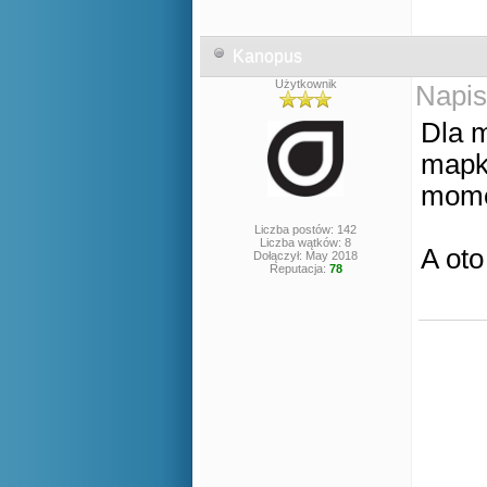
Kanopus
Użytkownik
Napis
Dla m
mapki
mome
Liczba postów: 142
Liczba wątków: 8
A oto
Dołączył: May 2018
Reputacja:
78