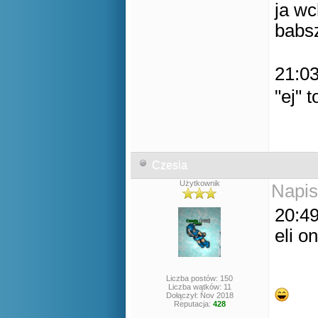
ja wc
babsz
21:03
"ej" 
Czesia
Użytkownik
Napis
20:49
eli o
Liczba postów: 150
Liczba wątków: 11
Dołączył: Nov 2018
Reputacja:
428