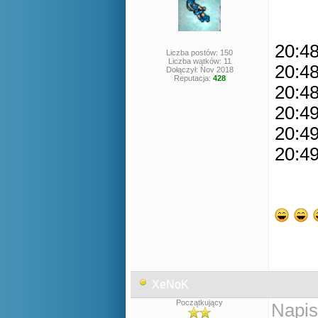
20:48
Liczba postów: 150
Liczba wątków: 11
20:48
Dołączył: Nov 2018
Reputacja:
428
20:48
20:49
20:49
20:49
XeNoK
Początkujący
Napis