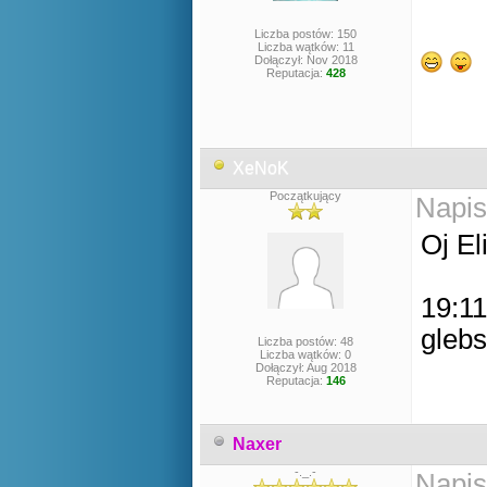
Liczba postów: 150
Liczba wątków: 11
Dołączył: Nov 2018
Reputacja:
428
XeNoK
Początkujący
Napis
Oj Eli
19:11
gleb
Liczba postów: 48
Liczba wątków: 0
Dołączył: Aug 2018
Reputacja:
146
Naxer
-._.-
Napis