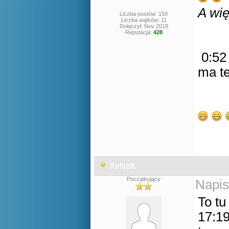
A wi
Liczba postów: 150
Liczba wątków: 11
Dołączył: Nov 2018
Reputacja:
428
0:52 
ma t
XeNoK
Początkujący
Napis
To tu
17:19