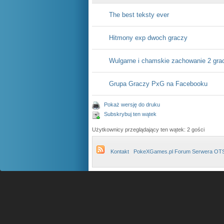
The best teksty ever
Hitmony exp dwoch graczy
Wulgarne i chamskie zachowanie 2 gra
Grupa Graczy PxG na Facebooku
Pokaż wersję do druku
Subskrybuj ten wątek
Użytkownicy przeglądający ten wątek: 2 gości
Kontakt
PokeXGames.pl Forum Serwera OT