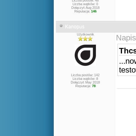
Liczba postów: 48
Liczba wątków: 0
Dołączył: Aug 2018
Reputacja:
146
Kanopus
Użytkownik
Napis
Thcs
...n
test
Liczba postów: 142
Liczba wątków: 8
Dołączył: May 2018
Reputacja:
78