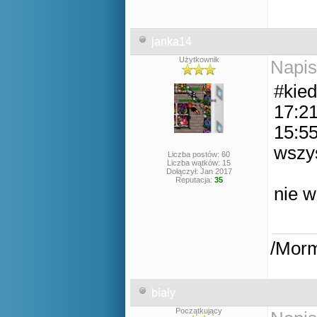
janka14
Użytkownik
Napis
#kied
17:21
15:55
wszy
Liczba postów: 60
Liczba wątków: 15
Dołączył: Jan 2017
Reputacja:
35
nie w
/Mor
bialy
Początkujący