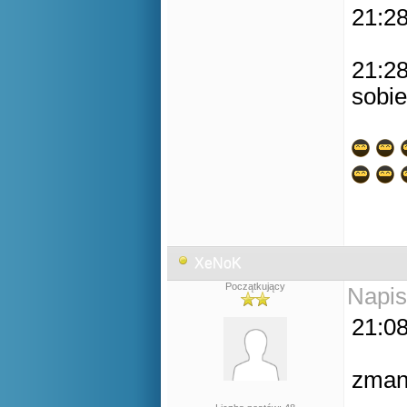
21:28
21:28
sobie
XeNoK
Początkujący
Napis
21:08
zman