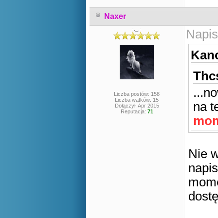
Naxer
-._.-
Napis
Kano
Thcs
...n
Liczba postów: 158
Liczba wątków: 15
na t
Dołączył: Apr 2015
Reputacja:
71
mom
Nie w
napis
mome
dostę