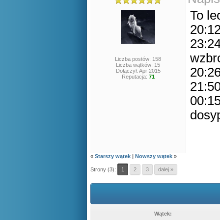
To le
20:12
23:2
wzbr
Liczba postów: 158
Liczba wątków: 15
20:26
Dołączył: Apr 2015
Reputacja:
71
21:50
00:15
dosy
«
Starszy wątek
|
Nowszy wątek
»
Strony (3):
1
2
3
dalej »
Wątek: