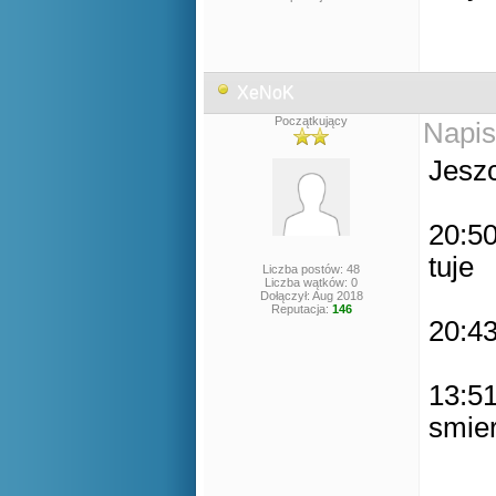
XeNoK
Początkujący
Napis
Jesz
20:50
tuje
Liczba postów: 48
Liczba wątków: 0
Dołączył: Aug 2018
Reputacja:
146
20:43
13:51
smier