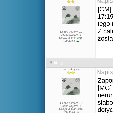
Napis
[CM] 
17:19
tego 
Z cal
Liczba postów: 11
Liczba wątków: 1
zost
Dołączył: Mar 2015
Reputacja:
12
bialy
Początkujący
Napis
Zapo
[MG] 
nerur
slabo
Liczba postów: 11
Liczba wątków: 1
doty
Dołączył: Mar 2015
Reputacja:
12