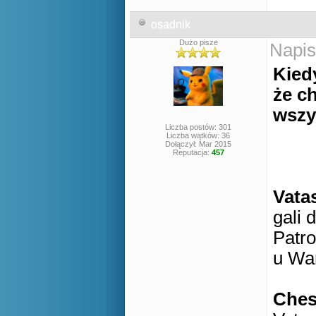
osadnik
Dużo pisze
Napis
Kied
że ch
wszy
Liczba postów: 301
Liczba wątków: 36
Dołączył: Mar 2015
Reputacja:
457
Vata
gali 
Patro
u Wa
Che