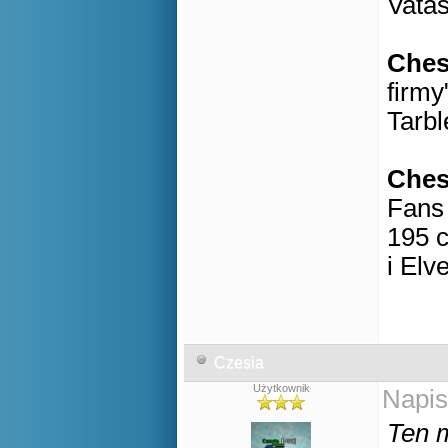
Vatas
Che
firmy
Tarbl
Che
Fans 
195 c
i Elv
Czesia
Użytkownik
Napis
Ten m