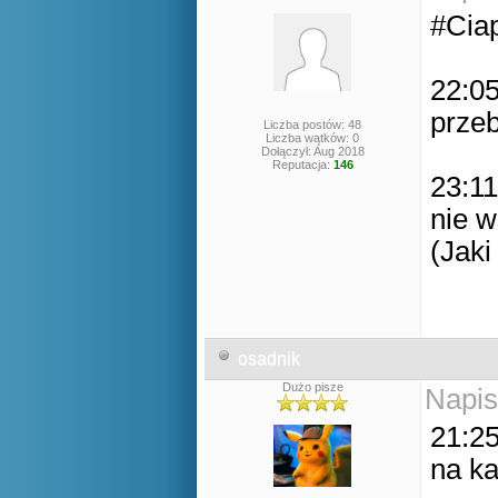
#Cia
22:05
prze
Liczba postów: 48
Liczba wątków: 0
Dołączył: Aug 2018
Reputacja:
146
23:11
nie w
(Jaki
osadnik
Dużo pisze
Napis
21:25
na ka