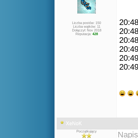
20:48
Liczba postów: 150
Liczba wątków: 11
20:48
Dołączył: Nov 2018
Reputacja:
428
20:48
20:49
20:49
20:49
XeNoK
Początkujący
Napis