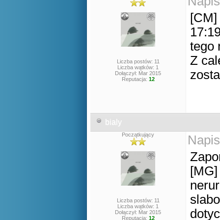
Napis
[CM] 
17:19
tego 
Z cal
Liczba postów: 11
Liczba wątków: 1
zost
Dołączył: Mar 2015
Reputacja:
12
bialy
Początkujący
Napis
Zapo
[MG] 
nerur
slabo
Liczba postów: 11
Liczba wątków: 1
doty
Dołączył: Mar 2015
Reputacja:
12