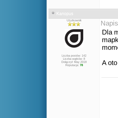
Kanopus
Użytkownik
Napis
Dla m
mapki
mome
Liczba postów: 142
Liczba wątków: 8
A oto
Dołączył: May 2018
Reputacja:
78