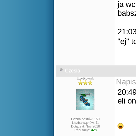
ja wc
babsz
21:03
"ej" 
Czesia
Użytkownik
Napis
20:49
eli o
Liczba postów: 150
Liczba wątków: 11
Dołączył: Nov 2018
Reputacja:
428