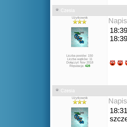
Czesia
Użytkownik
Napis
18:39
18:39
Liczba postów: 150
Liczba wątków: 11
Dołączył: Nov 2018
Reputacja:
428
Czesia
Użytkownik
Napis
18:31
szcze