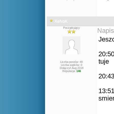
XeNoK
Początkujący
Napis
Jesz
20:50
tuje
Liczba postów: 48
Liczba wątków: 0
Dołączył: Aug 2018
Reputacja:
146
20:43
13:51
smier