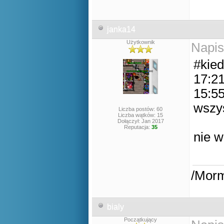
janka14
Użytkownik
Napis
#kied
17:21
15:55
wszy
Liczba postów: 60
Liczba wątków: 15
Dołączył: Jan 2017
Reputacja:
35
nie w
/Mor
bialy
Początkujący