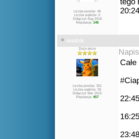
tego 
20:24
Liczba postów: 48
Liczba wątków: 0
Dołączył: Aug 2018
Reputacja:
146
osadnik
Dużo pisze
Napis
Całe 
#Ciap
Liczba postów: 301
Liczba wątków: 36
Dołączył: Mar 2015
22:45
Reputacja:
457
16:25
23:48