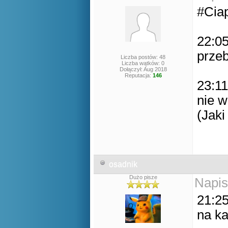
#Cia
22:05
prze
Liczba postów: 48
Liczba wątków: 0
Dołączył: Aug 2018
Reputacja:
146
23:11
nie w
(Jaki
osadnik
Dużo pisze
Napis
21:25
na ka