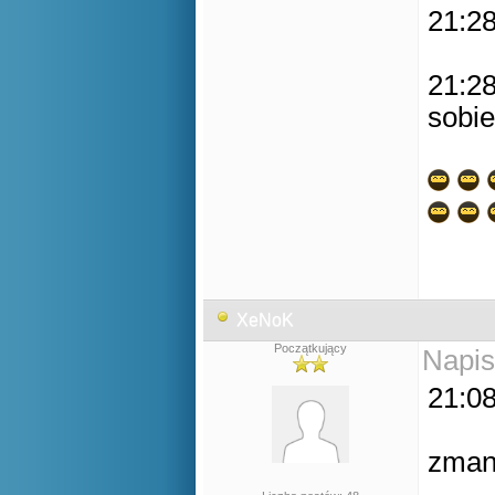
21:28
21:28
sobie
XeNoK
Początkujący
Napis
21:08
zman