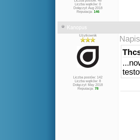
Liczba postów: 48
Liczba wątków: 0
Dołączył: Aug 2018
Reputacja:
146
Kanopus
Użytkownik
Napis
Thcs
...n
test
Liczba postów: 142
Liczba wątków: 8
Dołączył: May 2018
Reputacja:
78