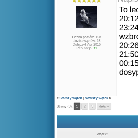
To le
20:12
23:2
wzbr
Liczba postów: 158
Liczba wątków: 15
20:26
Dołączył: Apr 2015
Reputacja:
71
21:50
00:15
dosy
«
Starszy wątek
|
Nowszy wątek
»
Strony (3):
1
2
3
dalej »
Wątek: