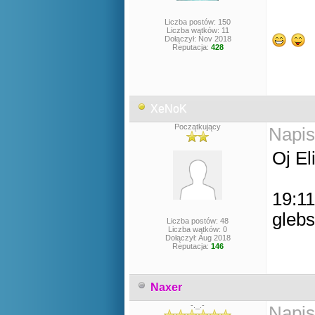
Liczba postów: 150
Liczba wątków: 11
Dołączył: Nov 2018
Reputacja:
428
XeNoK
Początkujący
Napis
Oj Eli
19:11
gleb
Liczba postów: 48
Liczba wątków: 0
Dołączył: Aug 2018
Reputacja:
146
Naxer
-._.-
Napis