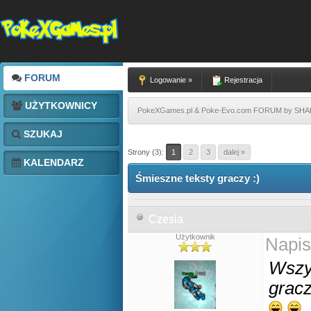
FORUM
Logowanie »
Rejestracja
UŻYTKOWNICY
PokeXGames.pl & Poke-Evo.com FORUM by SH
SZUKAJ
Strony (3):
1
2
3
dalej »
KALENDARZ
Śmieszne teksty graczy :)
Czesia
Użytkownik
Napis
Wszys
gracz