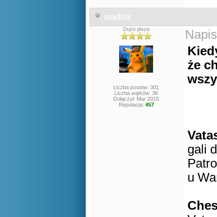
osadnik
Dużo pisze
Napis
Kied
że ch
wszy
Liczba postów: 301
Liczba wątków: 36
Dołączył: Mar 2015
Reputacja:
457
Vata
gali 
Patro
u Wa
Che