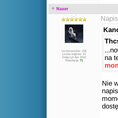
Naxer
-._.-
Napis
Kano
Thcs
...n
Liczba postów: 158
Liczba wątków: 15
na t
Dołączył: Apr 2015
Reputacja:
71
mom
Nie w
napis
mome
dostę