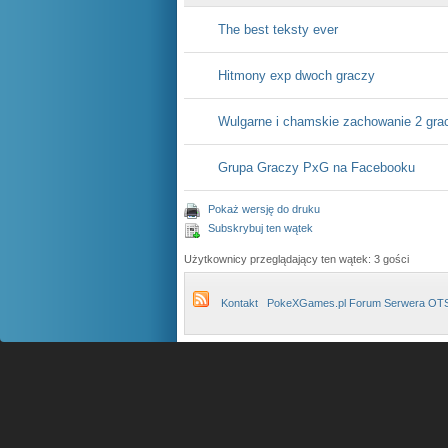
The best teksty ever
Hitmony exp dwoch graczy
Wulgarne i chamskie zachowanie 2 gra
Grupa Graczy PxG na Facebooku
Pokaż wersję do druku
Subskrybuj ten wątek
Użytkownicy przeglądający ten wątek: 3 gości
Kontakt
PokeXGames.pl Forum Serwera OT