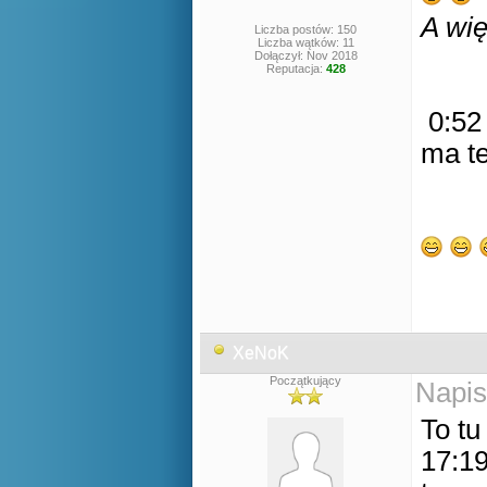
A wi
Liczba postów: 150
Liczba wątków: 11
Dołączył: Nov 2018
Reputacja:
428
0:52 
ma t
XeNoK
Początkujący
Napis
To tu
17:19