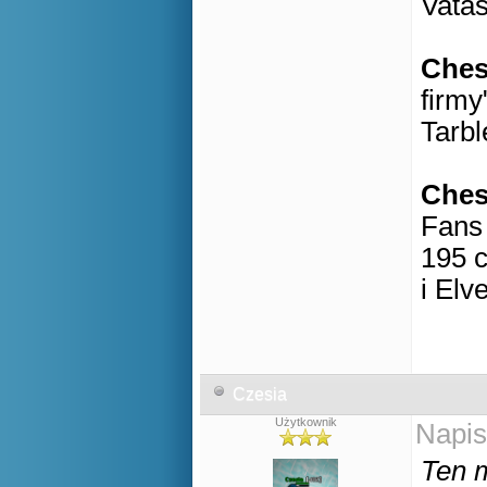
Vatas
Che
firmy
Tarbl
Che
Fans 
195 c
i Elv
Czesia
Użytkownik
Napis
Ten m