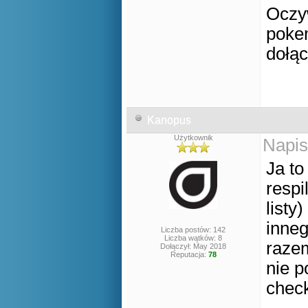
Oczyw
pokem
dołą
Kanopus
Użytkownik
Napis
Ja to
respi
listy
inne
Liczba postów: 142
Liczba wątków: 8
razem
Dołączył: May 2018
Reputacja:
78
nie p
check