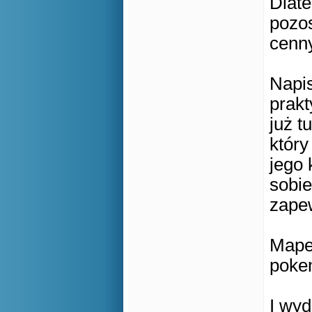
Dlat
pozos
cenny
Napis
prakt
już t
który
jego 
sobie
zapew
Maper
poke
I wyd