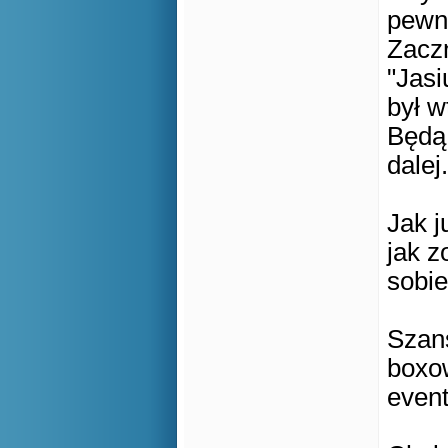
pewne
Zacz
"Jasi
był w
Będą 
dalej.
Jak j
jak z
sobie
Szan
boxow
even