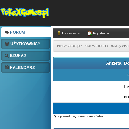
FORUM
Logowanie »
Rejestracja
UŻYTKOWNICY
PokeXGames.pl & Poke-Evo.com FORUM by SH
SZUKAJ
Ankieta: Do
KALENDARZ
N
Ta
Ni
*) odpowiedź wybrana przez Ciebie