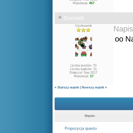
Reputacja:
457
Duocrash
Użytkownik
Napis
oo N
Liczba postów: 70
Liczba wątków: 31
Dołączył: Sep 2017
Reputacja:
17
«
Starszy wątek
|
Nowszy wątek
»
Wątek:
Propozycja questu