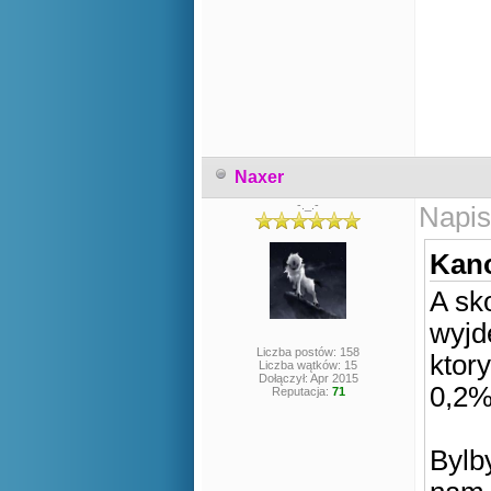
Naxer
-._.-
Napis
Kano
A sk
wyjd
Liczba postów: 158
ktor
Liczba wątków: 15
Dołączył: Apr 2015
0,2%
Reputacja:
71
Bylby