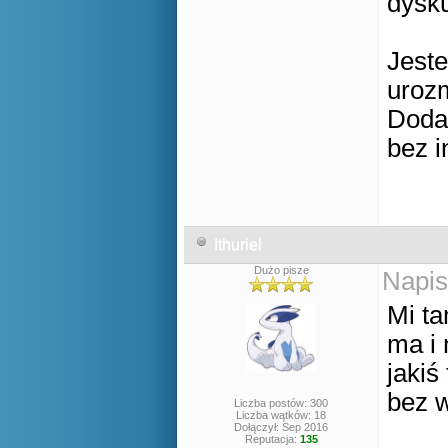
dysku
Jeste
urozm
Doda
bez i
Ithuriel
Dużo pisze
Napis
Mi ta
ma i 
jakiś
bez 
Liczba postów: 300
Liczba wątków: 18
Dołączył: Sep 2016
Reputacja:
135