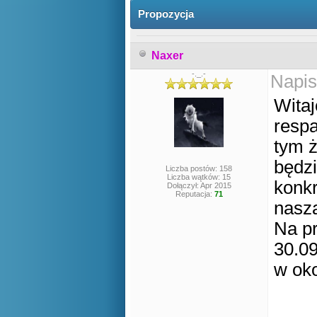
Propozycja
Naxer
-._.-
Napis
Witaj
respa
tym ż
będzi
Liczba postów: 158
Liczba wątków: 15
konkr
Dołączył: Apr 2015
Reputacja:
71
nasza
Na pr
30.09
w oko