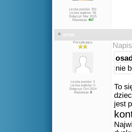
Liczba postów: 301
Liczba wątków: 36
Dołączył: Mar 2015
Reputacja:
457
emek
Początkujący
Napis
osad
nie b
Liczba postów: 3
To si
Liczba wątków: 0
Dołączył: Oct 2014
Reputacja:
0
dziec
jest 
kon
Najwi