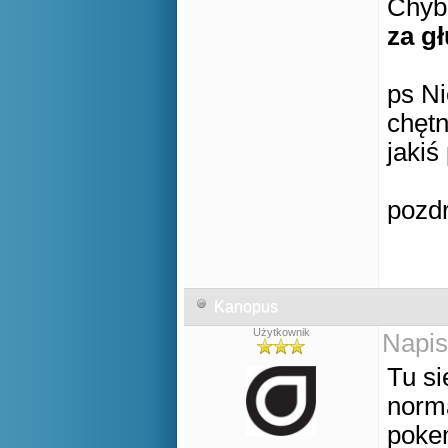
Chyba
za gł
ps N
chętn
jaki
pozd
Kanopus
Użytkownik
Napis
Tu si
norm
pokem