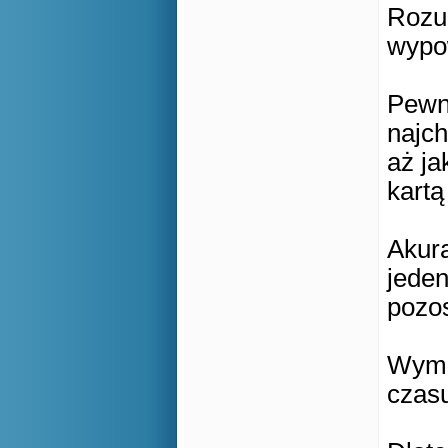
Rozum
wypow
Pewni
najch
aż ja
kartą
Akura
jeden
pozos
Wyma
czasu