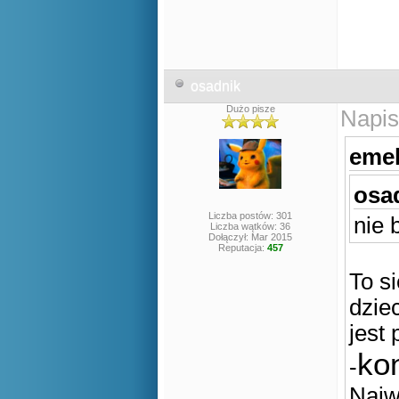
osadnik
Dużo pisze
Napis
emek
osad
Liczba postów: 301
nie 
Liczba wątków: 36
Dołączył: Mar 2015
Reputacja:
457
To s
dzie
jest
ko
-
Najw