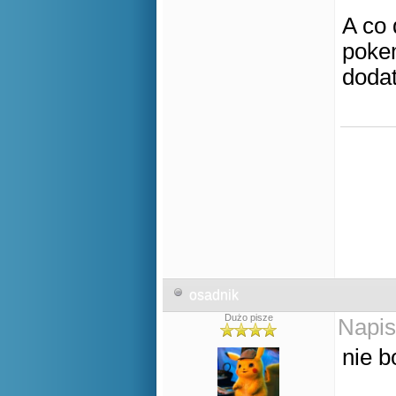
A co 
pokem
doda
osadnik
Dużo pisze
Napis
nie b