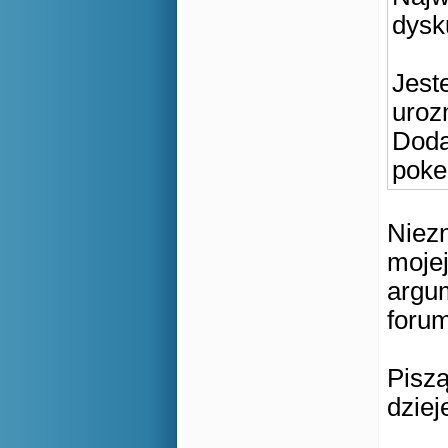
dysk
Jest
uroz
Doda
poke
Niez
mojej
argum
forum
Piszą
dziej