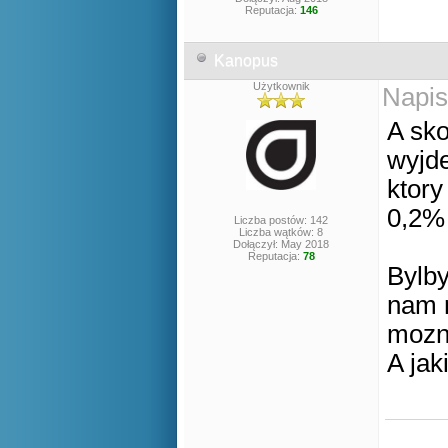
Reputacja:
146
Kanopus
Użytkownik
Napis
A sk
wyjd
ktory
0,2% 
Liczba postów: 142
Liczba wątków: 8
Dołączył: May 2018
Reputacja:
78
Bylby
nam n
mozna
A jak