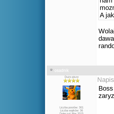
nam 
mozn
A jak
Wolał
dawać
rand
osadnik
Dużo pisze
Napis
Boss
zaryz
Liczba postów: 301
Liczba wątków: 36
Dołączył: Mar 2015