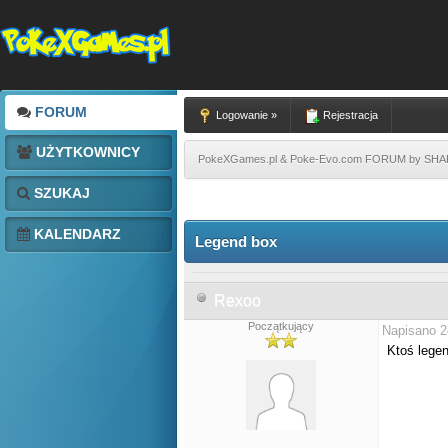
FORUM
Logowanie »
Rejestracja
UŻYTKOWNICY
PokeXGames.pl & Poke-Evo.com FORUM by SH
SZUKAJ
KALENDARZ
Legend box
Rexoo
Początkujący
Napisano 2
Ktoś lege