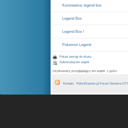
Koronawirus legend box
Legend Box
Legend Box !
Pokemon Legend
Pokaż wersję do druku
Subskrybuj ten wątek
Użytkownicy przeglądający ten wątek: 1 gości
Kontakt
PokeXGames.pl Forum Serwera OT