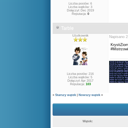
Liczba postów: 6
Liczba wątków: 3
Dołączył: Dec 2019
Reputacja:
0
Tarble
Użytkownik
Napisano 2
KrystiZio
#Mistrzo
Liczba postów: 216
Liczba wątków: 5
Dołączył: Apr 2017
Reputacja:
103
«
Starszy wątek
|
Nowszy wątek
»
Wątek: