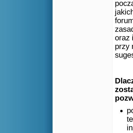
począ
jakic
forum
zasa
oraz 
przy 
suges
Dlac
zost
pozw
p
t
i