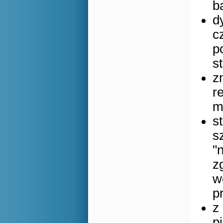
b
d
c
p
s
z
r
m
s
s
"
z
w
p
z
p