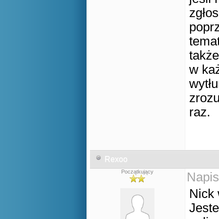
zgłos
popr
temat
także
w każ
wytł
zrozu
raz.
Rexoo
Początkujący
Napis
Nick
Jest