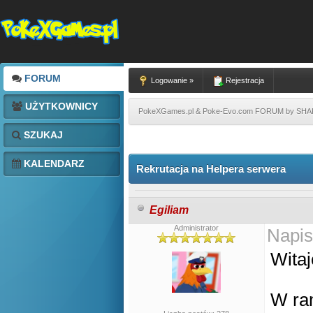
FORUM
Logowanie »
Rejestracja
UŻYTKOWNICY
PokeXGames.pl & Poke-Evo.com FORUM by SH
SZUKAJ
KALENDARZ
Rekrutacja na Helpera serwera
Egiliam
Administrator
Napis
Witaj
W ram