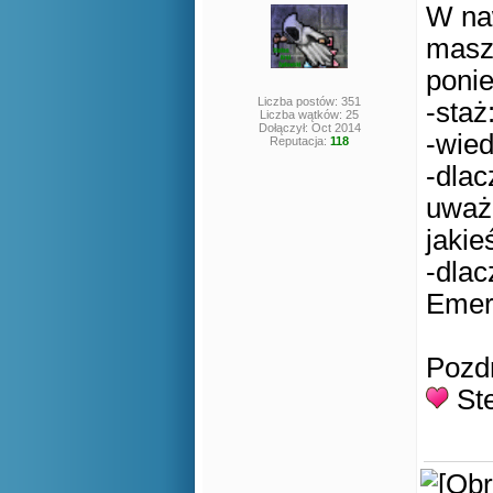
W naw
masz 
poni
Liczba postów: 351
-staż
Liczba wątków: 25
Dołączył: Oct 2014
-wied
Reputacja:
118
-dlac
uważa
jakie
-dlac
Emer
Pozdr
St