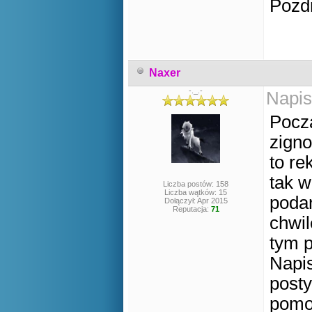
Pozd
Naxer
-._.-
Napis
Pocz
zigno
to re
tak w
Liczba postów: 158
Liczba wątków: 15
poda
Dołączył: Apr 2015
Reputacja:
71
chwil
tym 
Napis
posty
pomo