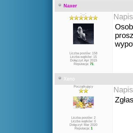
Naxer
-._.-
Napis
Osoby
prosz
wypo
Liczba postów: 158
Liczba wątków: 15
Dołączył: Apr 2015
Reputacja:
71
Xeno
Początkujący
Napis
Zgłas
Liczba postów: 2
Liczba wątków: 0
Dołączył: Mar 2020
Reputacja:
1