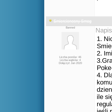
Smiercionosny Smog
Banned
Napis
1. Ni
Smie
2. Im
Liczba postów: 46
3.Gra
Liczba wątków: 4
Dołączył: Jan 2020
Poke
4. D
komu
dzien
ile s
regul
jeśli