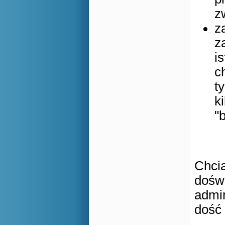
z
z
z
i
c
t
k
"b
Chci
doświ
admin
dość 