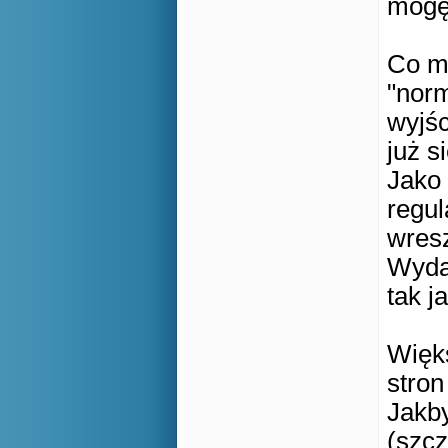
mogę
Co m
"norm
wyjśc
już s
Jako 
regul
wres
Wydaj
tak j
Więks
stron
Jakby
(szcz