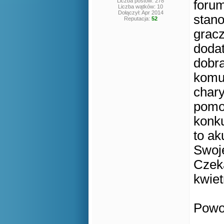
Liczba postów: 278
forum
Liczba wątków: 10
Dołączył: Apr 2014
stan
Reputacja:
52
gracz
doda
dobrą
komun
chary
pomoc
konku
to ak
Swoje
Czeka
kwiet
Powo