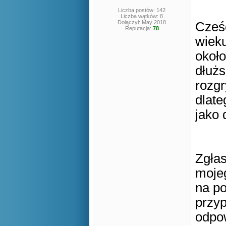
Liczba postów: 142
Liczba wątków: 8
Dołączył: May 2018
Cześć
Reputacja:
78
wiek
około
dłużs
rozgr
dlate
jako 
Zgłas
moje
na p
przyp
odpo