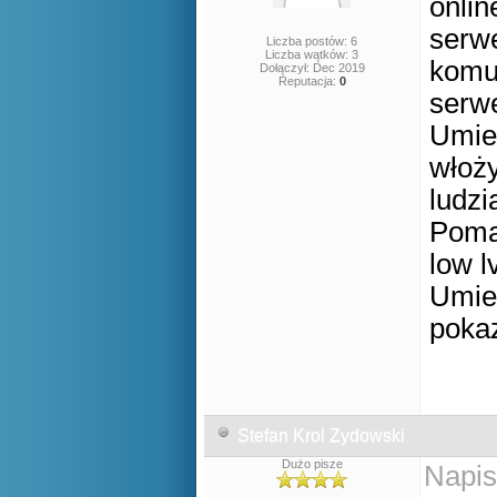
onlin
serw
Liczba postów: 6
Liczba wątków: 3
komu
Dołączył: Dec 2019
Reputacja:
0
serw
Umie
włoży
ludzi
Poma
low lv
Umie
poka
Stefan Krol Zydowski
Dużo pisze
Napis