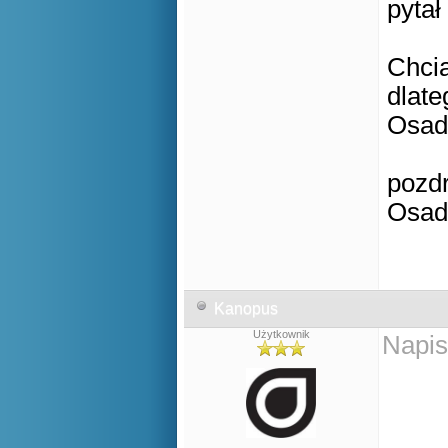
pytał
Chci
dlate
Osad
pozd
Osad
Kanopus
Użytkownik
Napis