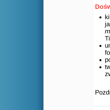
Dośw
k
j
m
Ti
u
f
p
t
z
Pozd