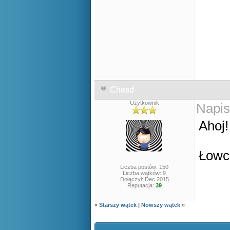
Chesd
Użytkownik
Napis
Ahoj!
Łowca
Liczba postów: 150
Liczba wątków: 9
Dołączył: Dec 2015
Reputacja:
39
«
Starszy wątek
|
Nowszy wątek
»