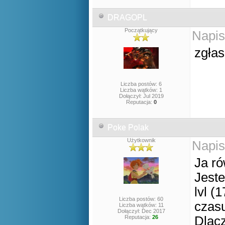
DRAGOPL
Początkujący
Napis
zgłas
Liczba postów: 6
Liczba wątków: 1
Dołączył: Jul 2019
Reputacja:
0
Poke Polak
Użytkownik
Napis
Ja r
Jest
lvl (
Liczba postów: 60
czas
Liczba wątków: 11
Dołączył: Dec 2017
Reputacja:
26
Dlac