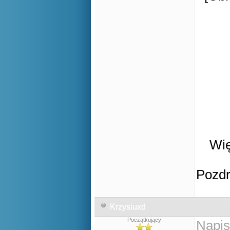
Wię
Pozd
Krzysiuxd
Początkujący
Napis