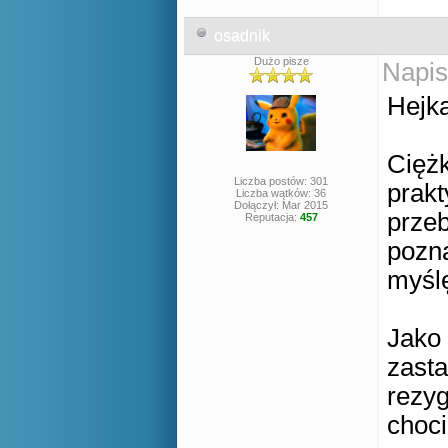
osadnik
Dużo pisze
Napis
Hej
Ciężk
Liczba postów: 301
prakt
Liczba wątków: 36
Dołączył: Mar 2015
prze
Reputacja:
457
pozn
myślę
Jako 
zasta
rezy
choci