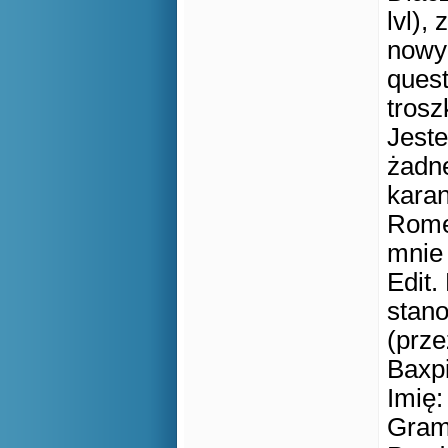
lvl),
nowyc
quest
trosz
Jest
żadn
kara
Romek
mnie 
Edit.
stano
(prze
Baxpi
Imię:
Gram 