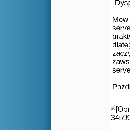
-Dysp
Mowil
serve
prakt
dlat
zaczy
zaws
serv
Pozd