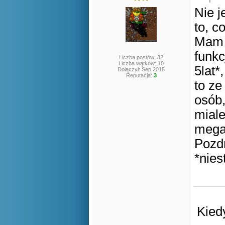
Nie j
to, c
Mam 
funkc
Liczba postów: 32
Liczba wątków: 10
5lat*
Dołączył: Sep 2015
Reputacja:
3
to ze
osób,
miale
mega 
Pozd
*nies
Kied