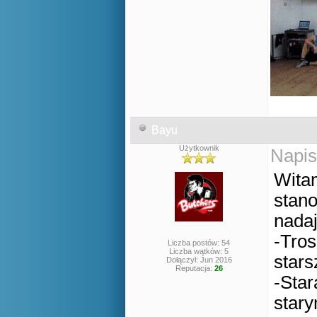
Bayu
Użytkownik
Napis
Wita
stano
nadaj
-Tros
Liczba postów: 54
Liczba wątków: 5
stars
Dołączył: Jun 2016
Reputacja:
26
-Sta
stary