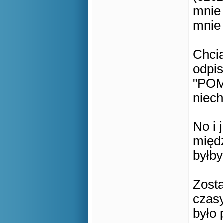
mnie 
mnie 
Chcia
odpis
"POMO
niech
No i 
międz
byłby
Zosta
czasy
było 