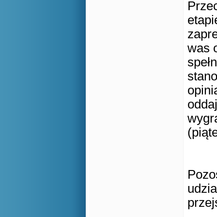
Prze
etapi
zapre
was o
spełn
stano
opini
oddaj
wygr
(piąt
Pozo
udzia
przej