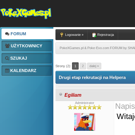
FORUM
Logowanie »
Rejestracja
UŻYTKOWNICY
PokeXGames.pl & Poke-Evo.com FORUM by SH
SZUKAJ
Strony (2):
1
2
dalej »
KALENDARZ
Drugi etap rekrutacji na Helpera
Egiliam
Administrator
Napis
Witaj