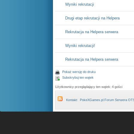
Wyniki rekrutacji
Drugi etap rekrutacji na Helpera
Rekrutacja na Helpera serwera
Wyniki rekrutacji!
Rekrutacja na Helpera serwera
Pokaż wersję do druku
Subskrybuj ten wątek
Użytkownicy przeglądający ten wątek: 4 gości
Kontakt
PokeXGames.pl Forum Serwera OT