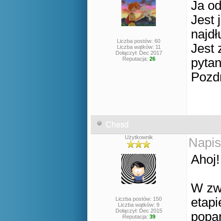
Ja od
Jest 
najdł
Liczba postów: 60
Jest
Liczba wątków: 11
Dołączył: Dec 2017
Reputacja:
26
pytan
Pozd
Chesd
Użytkownik
Napis
Ahoj!
W zwi
etapi
Liczba postów: 150
Liczba wątków: 9
Dołączył: Dec 2015
popar
Reputacja:
39