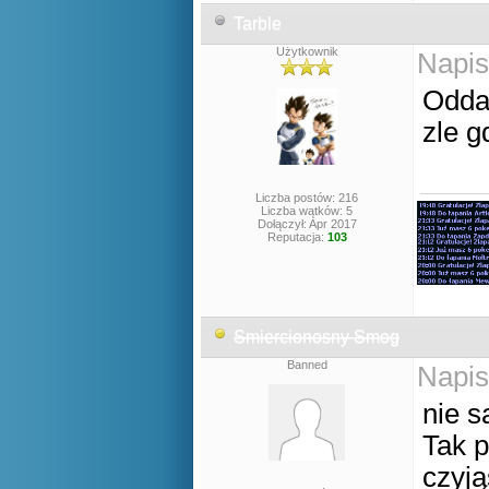
Tarble
Użytkownik
Napis
Oddam
zle g
Liczba postów: 216
Liczba wątków: 5
Dołączył: Apr 2017
Reputacja:
103
Smiercionosny Smog
Banned
Napis
nie s
Tak p
czyją