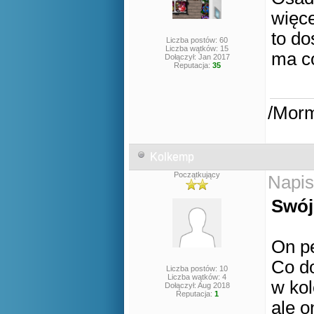
więc
to do
Liczba postów: 60
Liczba wątków: 15
ma co
Dołączył: Jan 2017
Reputacja:
35
/Mor
Kolkemp
Początkujący
Napis
Swój
On pe
Co d
Liczba postów: 10
Liczba wątków: 4
w kol
Dołączył: Aug 2018
Reputacja:
1
ale o