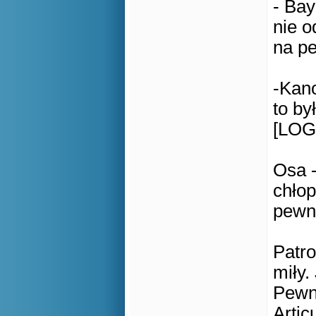
- Bay
nie o
na p
-Kano
to by
[LOG
Osa -
chłop
pewn
Patro
miły.
Pewn
Artic