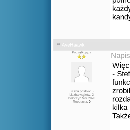
pomo
każdy
kand
AveHaawk
Początkujący
Napis
Więc 
- Ste
funkc
zrobi
Liczba postów: 5
Liczba wątków: 2
rozd
Dołączył: Mar 2020
Reputacja:
0
kilka
Także