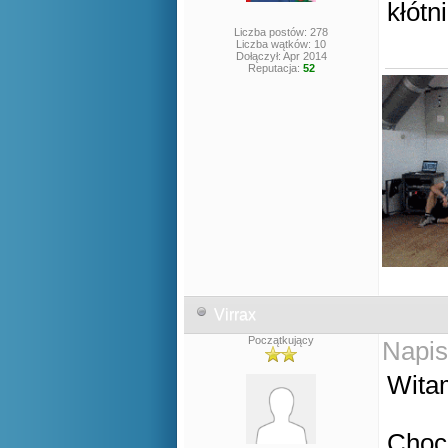
kłótni
Liczba postów: 278
Liczba wątków: 10
Dołączył: Apr 2014
Reputacja:
52
Virrax
Początkujący
Napis
Wita
Choc