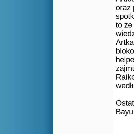
oraz 
spotk
to że
wiedz
Artka
bloko
helpe
zajmu
Raiko
wedłu
Ostat
Bayu 