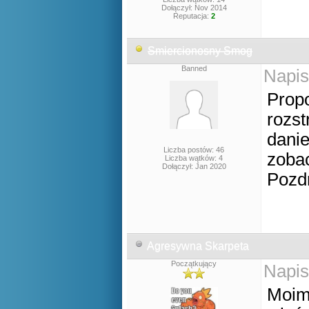
Dołączył: Nov 2014
Reputacja:
2
Smiercionosny Smog
Banned
Napis
Prop
rozst
danie
Liczba postów: 46
zobac
Liczba wątków: 4
Dołączył: Jan 2020
Pozd
Agresywna Skarpeta
Początkujący
Napis
Moim