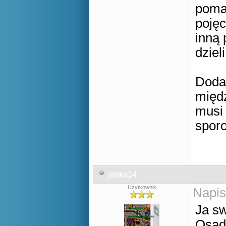
poma
poję
inną 
dziel
Dodat
międz
musi 
spor
janka14
Użytkownik
Napis
Ja s
Osadn