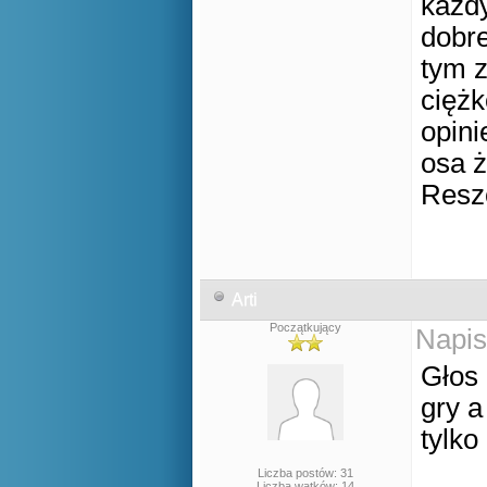
każdy
dobre
tym z
cięż
opini
osa 
Resz
Arti
Początkujący
Napis
Głos 
gry a
tylko
Liczba postów: 31
Liczba wątków: 14