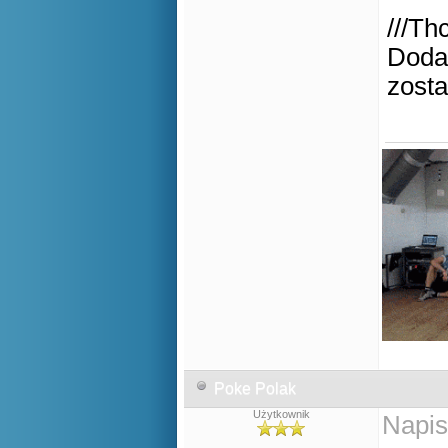
///Th
Dodam
zosta
Poke Polak
Użytkownik
Napis