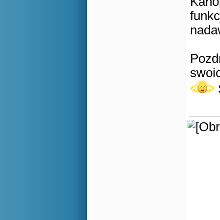
Kanop
funkc
nada
Pozd
swoic