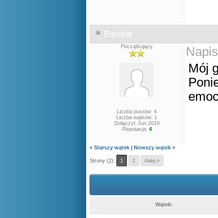
Equisite
Początkujący
Napis
Mój 
Ponie
emocj
Liczba postów: 4
Liczba wątków: 1
Dołączył: Jun 2018
Reputacja:
4
«
Starszy wątek
|
Nowszy wątek
»
Strony (2):
1
2
dalej »
Wątek: