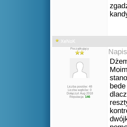
zgadz
kandy
XeNoK
Początkujący
Napis
Dżem
Moim
stano
bede 
Liczba postów: 48
Liczba wątków: 0
dlacz
Dołączył: Aug 2018
Reputacja:
146
reszt
kontr
dwójk