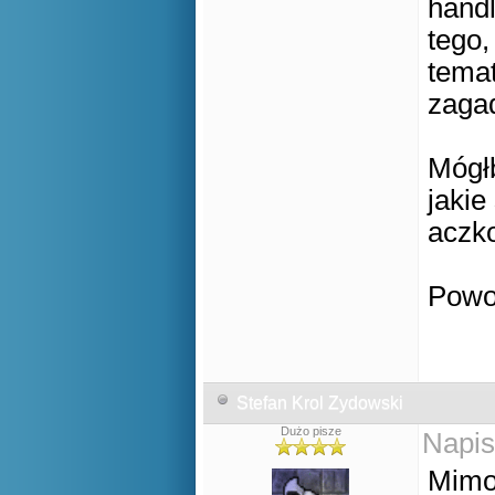
handl
tego,
tema
zaga
Mógł
jakie
aczko
Powo
Stefan Krol Zydowski
Dużo pisze
Napis
Mimo