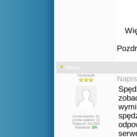
Wię
Pozd
Wayne
Użytkownik
Napis
Spędz
zobac
wymi
spędz
Liczba postów: 61
Liczba wątków: 10
odpow
Dołączył: Jul 2016
Reputacja:
115
serwe