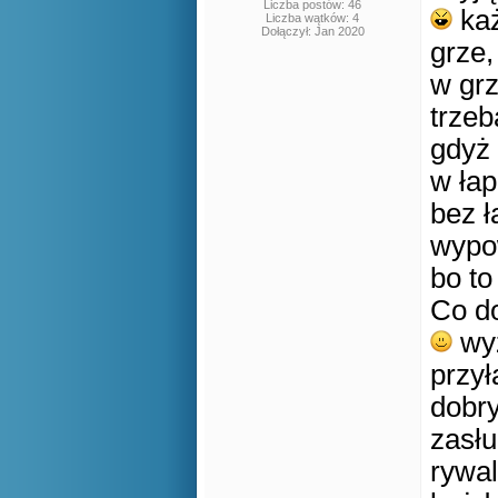
Liczba postów: 46
każ
Liczba wątków: 4
Dołączył: Jan 2020
grze,
w grz
trzeb
gdyż
w łap
bez 
wypow
bo to
Co do
wyż
przył
dobr
zasłu
rywal