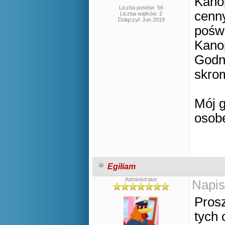
Kanop
Liczba postów: 56
cenn
Liczba wątków: 2
Dołączył: Jun 2019
poświ
Kanop
Godne
skrom
Mój g
osobę
Egiliam
Administrator
Napis
Prosz
tych 