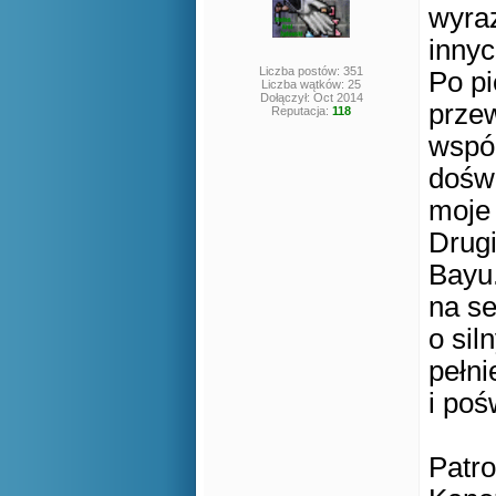
wyra
innyc
Liczba postów: 351
Po pi
Liczba wątków: 25
Dołączył: Oct 2014
przew
Reputacja:
118
wspól
doświ
moje
Drug
Bayu.
na se
o sil
pełni
i poś
Patro