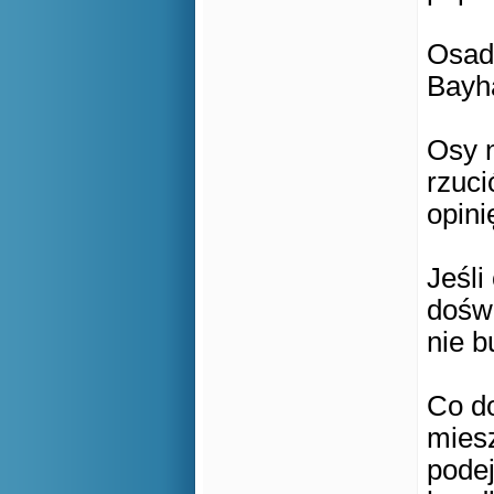
Osad
Bayh
Osy n
rzuci
opini
Jeśli
dośw
nie b
Co do
mies
podej