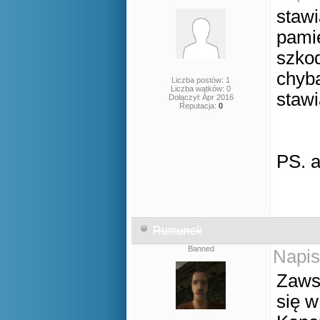
staw
pamie
szkod
chyb
Liczba postów: 1
Liczba wątków: 0
staw
Dołączył: Apr 2016
Reputacja:
0
PS. 
Rumunek
Banned
Napis
Zaws
się w