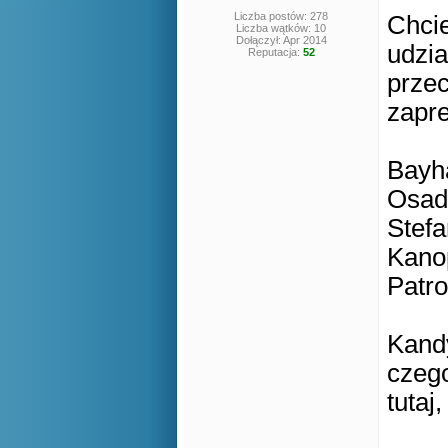
Liczba postów: 278
Chci
Liczba wątków: 10
Dołączył: Apr 2014
udzia
Reputacja:
52
przec
zapre
Bayh
Osad
Stefa
Kano
Patr
Kandy
czego
tutaj