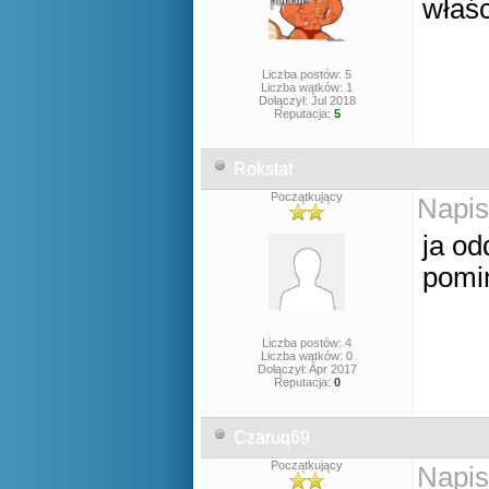
właś
Liczba postów: 5
Liczba wątków: 1
Dołączył: Jul 2018
Reputacja:
5
Rokstat
Początkujący
Napis
ja od
pomi
Liczba postów: 4
Liczba wątków: 0
Dołączył: Apr 2017
Reputacja:
0
Czaruq69
Początkujący
Napis