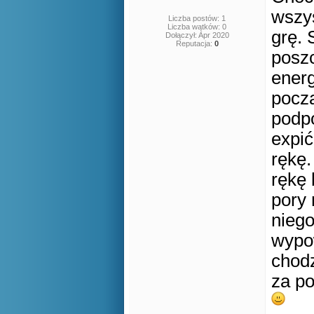
wszy
Liczba postów: 1
Liczba wątków: 0
grę.
Dołączył: Apr 2020
Reputacja:
0
posz
energ
pocz
podpo
expić
rękę.
rękę 
pory 
niego
wypo
chodz
za po