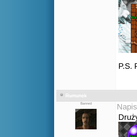
P.S. 
Rumunek
Banned
Napis
Druż