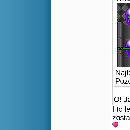
Naj
Poz
O! J
I to 
zosta