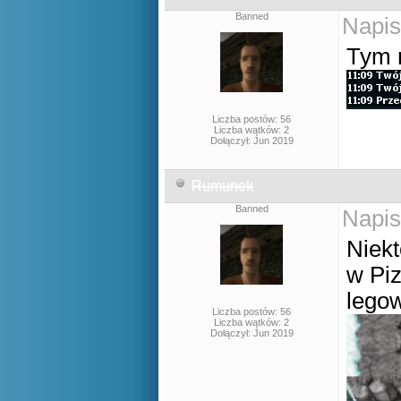
Banned
Napis
Tym r
Liczba postów: 56
Liczba wątków: 2
Dołączył: Jun 2019
Rumunek
Banned
Napis
Niekt
w Piz
legow
Liczba postów: 56
Liczba wątków: 2
Dołączył: Jun 2019