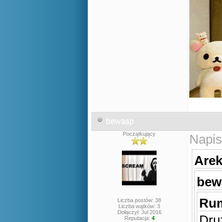
bewasp
Początkujący
Napis
Arek
bew
Rum
Liczba postów: 38
Liczba wątków: 3
Dołączył: Jul 2016
Dru
Reputacja:
4