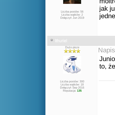
molt
jak j
Liczba postów: 56
jedne
Liczba wątków: 2
Dołączył: Jun 2019
Ithuriel
Dużo pisze
Napis
Junio
to, ż
Liczba postów: 300
Liczba wątków: 18
Dołączył: Sep 2016
Reputacja:
135