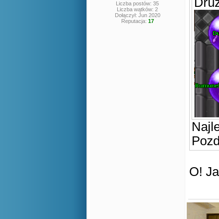
Druż
Liczba postów: 35
Liczba wątków: 2
Dołączył: Jun 2020
Reputacja:
17
Naj
Pozd
O! Ja