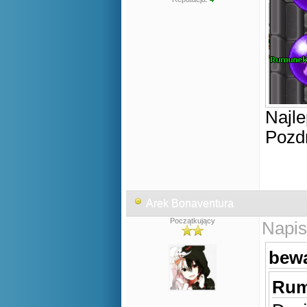
Najl
Pozd
Arek Bonaventura
Początkujący
Napis
bewa
Rum