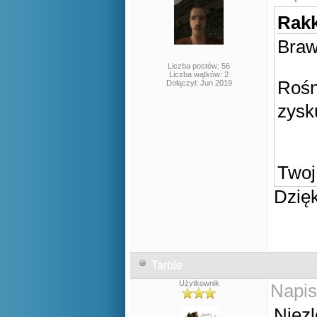
Rakk
Bra
Liczba postów: 56
Liczba wątków: 2
Rośn
Dołączył: Jun 2019
zysk
Twoj
Dzięk
Tarble
Użytkownik
Napis
Niezl