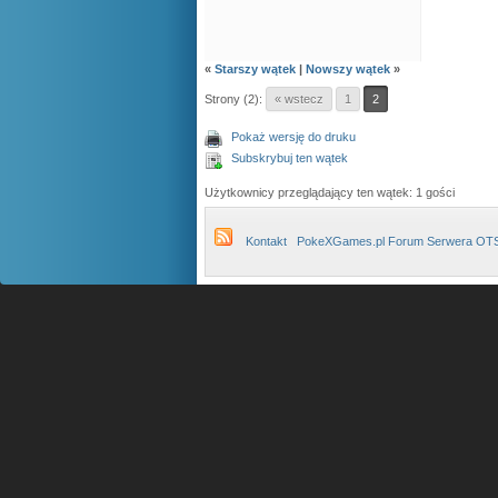
«
Starszy wątek
|
Nowszy wątek
»
Strony (2):
« wstecz
1
2
Pokaż wersję do druku
Subskrybuj ten wątek
Użytkownicy przeglądający ten wątek: 1 gości
Kontakt
PokeXGames.pl Forum Serwera OT