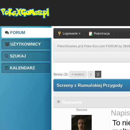
FORUM
Logowanie »
Rejestracja
UŻYTKOWNICY
PokeXGames.pl & Poke-Evo.com FORUM by SH
SZUKAJ
KALENDARZ
Strony (2):
« wstecz
1
2
Screeny z Rumuńskiej Przygody
Rumunek
Banned
Napis
To ni