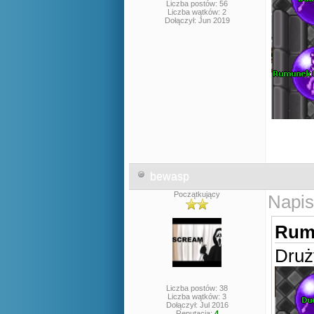
Liczba postów: 56
Liczba wątków: 2
Dołączył: Jun 2019
bewasp
Początkujący
Napis
Rumu
Druż
Liczba postów: 38
Liczba wątków: 3
Dołączył: Jul 2016
Reputacja:
4