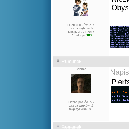
Obys 
Liczba postów: 216
Liczba wątków: 5
Dołączył: Apr 2017
Reputacja:
103
Rumunek
Banned
Napis
Pierf
Liczba postów: 56
Liczba wątków: 2
Dołączył: Jun 2019
Rumunek