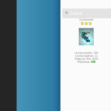
Czesia
Użytkownik
Liczba postów: 150
Liczba wątków: 11
Dołączył: Nov 2018
Reputacja:
428