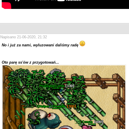
Napisano 21-06-2020, 21:32
No i już za nami, wyluzowani daliśmy radę
Oto parę ss'ów z przygotowań...