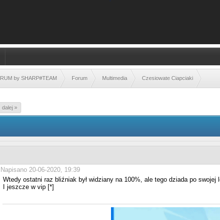
FORUM by SHARP#TEAM
Forum
Multimedia
Czesiowate Ciapciaki
dalej »
Napisano 20-06-2020, 19:39
Wtedy ostatni raz bliźniak był widziany na 100%, ale tego dziada po swojej 
I jeszcze w vip [*]