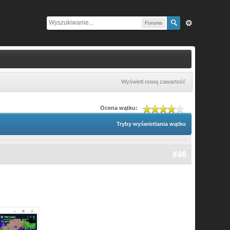
Forums
Wyświetl nową zawartość
Ocena wątku:
Tryby wyświetlania wątku
#46