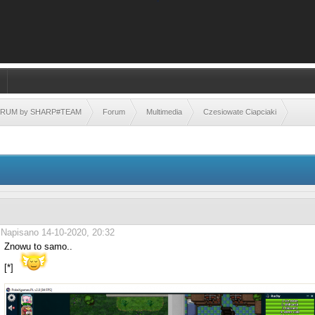
FORUM by SHARP#TEAM
Forum
Multimedia
Czesiowate Ciapciaki
Napisano 14-10-2020, 20:32
Znowu to samo..
[*]