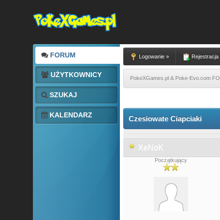
FORUM
Logowanie »
Rejestracja
UŻYTKOWNICY
PokeXGames.pl & Poke-Evo.com 
SZUKAJ
3 głosów - średnia: 3.67
1
2
3
4
5
KALENDARZ
Czesiowate Ciapciaki
XeNoK
Początkujący