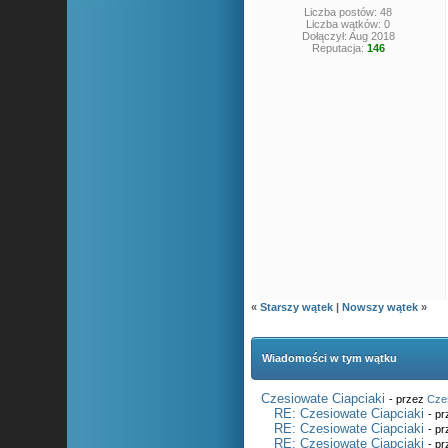
Liczba postów: 48
Liczba wątków: 0
Dołączył: Aug 2018
Reputacja:
146
«
Starszy wątek
|
Nowszy wątek
»
Wiadomości w tym wątku
Czesiowate Ciapciaki
- przez
Cze
RE: Czesiowate Ciapciaki
- p
RE: Czesiowate Ciapciaki
- p
RE: Czesiowate Ciapciaki
- p