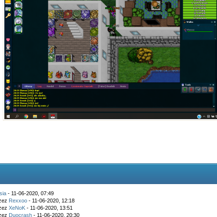
sia
- 11-06-2020, 07:49
rzez
Rexxoo
- 11-06-2020, 12:18
rzez
XeNoK
- 11-06-2020, 13:51
rzez
Duocrash
- 11-06-2020, 20:30