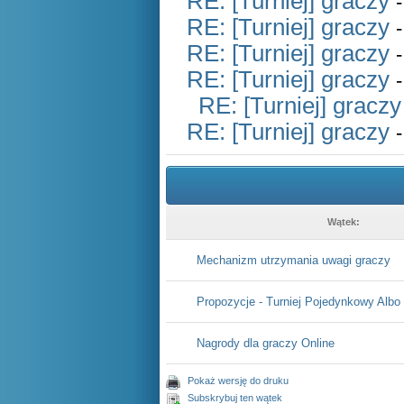
RE: [Turniej] graczy
RE: [Turniej] graczy
RE: [Turniej] graczy
RE: [Turniej] graczy
RE: [Turniej] graczy
RE: [Turniej] graczy
Wątek:
Mechanizm utrzymania uwagi graczy
Propozycje - Turniej Pojedynkowy Albo
Nagrody dla graczy Online
Pokaż wersję do druku
Subskrybuj ten wątek