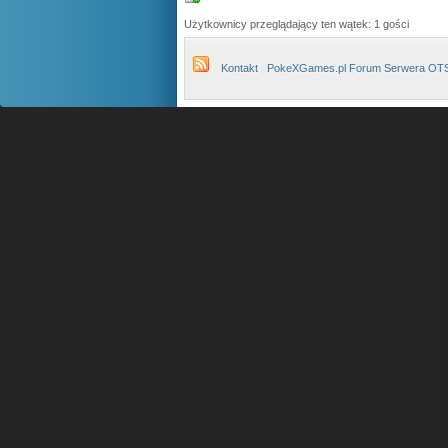
Użytkownicy przeglądający ten wątek: 1 gości
Kontakt
PokeXGames.pl Forum Serwera OT