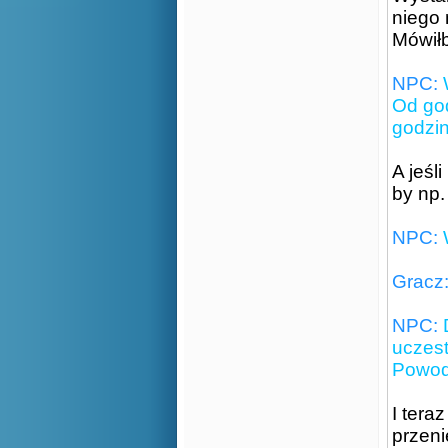
niego 
Mówiłb
NPC:
Od god
godzin
A jeśl
by np.
NPC:
Gracz
NPC:
D
uczest
Powod
I tera
przeni