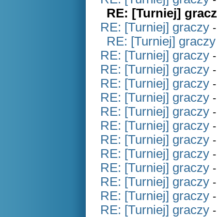
RE: [Turniej] grac
RE: [Turniej] graczy
RE: [Turniej] graczy
RE: [Turniej] graczy
RE: [Turniej] graczy
RE: [Turniej] graczy
RE: [Turniej] graczy
RE: [Turniej] graczy
RE: [Turniej] graczy
RE: [Turniej] graczy
RE: [Turniej] graczy
RE: [Turniej] graczy
RE: [Turniej] graczy
RE: [Turniej] graczy
RE: [Turniej] graczy